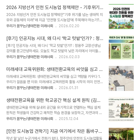
교육기간: 2026년 3월 25일(수) ~ 7월 11일(토) (수요일 오후7시,
업시민협의회 '학교텃밭 출판기획 1차 워크숍' 에서 금천의 조은하 활
토요일 오전9시)교육시간: 총 30회 / 106시간 (이론 ..
2026 지방선거 인천 도시농업 정책제안 - 기후위기
동가는 학교텃밭 예산이 지난해에서 절반으로 줄었으나 학급 수는 기
를 넘는 생태적 치유와 공동체의 미래
2026 지방선거 인천 도시농업 정책제안"기후 위기를 넘는 생태적 치
존대로 유지하는 지침을 받았다고 한다. 텃밭 수업에 대한 요구가 여전
유와 공동체의 미래"왜 지금 '인천형 도시농업'에 주목해야 하는가?오
히 있다는 뜻이다. 그러나 예산이 크게 줄었으니 현실적으로 운영이 쉽
늘날 도시는 기후 위기로 인한 생태적 위협과 인구 구조 변화라는 거대
우리가 꿈꾸는/생태전환 미래사회
2026.02.20
지 않은 상황이다. 생태전환교육으로서의 학교텃밭「교육기본법」 제22
한 전환점에 서 있습니다. 폭염과 집중호우는 도시의 회복력
조의2 (기후변화환경교육) 국가와 지방자치단체는 모든 국민이 기후
(Resilience)을 끊임없이 시험하고 있으며, 고령화와 1인 가구의 급
변화에 대응하기 위하여 생태전환교육을 ..
[후기] 인공지능 시대, 왜 다시 ‘학교 텃밭’인가? : 정
증은 '사회적 고립'이라는 새로운 도시 병리 현상을 야기하고 있습니
용주 교장선생님 강의를 듣고
[후기] 인공지능 시대, 왜 다시 ‘학교 텃밭’인가? : 정용주 교장선생님
다. 인천광역시는 이러한 복합 위기를 돌파할 핵심 전략으로 '식용도시
강의를 듣고안녕하세요. 오늘도 학교 텃밭의 낮은 자리에서 아이들과
(Edible City)' 비전을 제안합니다. 2026년 인천이 그리는 도시농
함께 흙을 만지며, 생명의 경이로움을 일깨우는 길 위에 계신 강사와
우리가 꿈꾸는/생태전환 미래사회
2026.02.03
업은 단순한 경작 활동을 넘어, 탄소 중립을 실현하는 '자연 기반 솔루
활동가 여러분께 깊은 존경의 인사를 건넵니다.최근 인천도시농업네
션(Nature-based Solutions)'이자 단절된 공동체를 복원하는 '사
트워크에서 진행된 천왕초등학교 정용주 교장선생님의 '텃밭과 함께
회적 치유'의 ..
미래세대 교육위원회: 생태전환교육의 씨앗을 심고 역
하는 교육의 생태전환' 강의를 들었습니다. 모든 감각과 관계가 매끄러
량을 키우다
미래세대 교육위원회: 생태전환교육의 씨앗을 심고 역량을 키우다 1.
운 화면 속으로 빨려 들어가는 인공지능 시대, 왜 우리는 굳이 거칠고
우리가 걸음을 뗀 이유: 미래세대 교육위원회 활동 시작의 의미 인천도
투박한 흙 앞에 다시 서야 하는 걸까요? 손끝에 닿는 흙의 서늘한 질감
시농업네트워크의 학교 텃밭 교육사업이 양적으로 팽창하면서, 우리
우리가 꿈꾸는/생태전환 미래사회
2026.01.31
과 생명의 박동을 그리워하며, 그날의 깊은 통찰과 위로를 담아 전해
활동가들은 본질적인 갈증에 직면했습니다. 아이들에게 단순히 감자
드립니다.연결이 끊어진 시대, 우리에게 필요한 ‘접촉’우리는 지금 인
를 심고 수확하는 ‘농사 기술’을 전수하는 것이 과연 우리가 지향하는
공지능과 디지털 기기가 지배하는 시..
생태전환교육을 위한 학교공간 핵심 설계 원칙 (김성
교육의 전부인가라는 의문이었습니다. 그동안의 워크숍이 예산을 소
원 PlayAT연구소 소장의 자료를 토대로)
생태전환교육을 위해 실내외 공간을 유기적으로 연결하는 핵심 설계
비하는 일회성 친목 도모나 단순 체험에 머물렀다면, 이제는 그 틀을
원칙은 학생들의 건강하고 쾌적한 학습 환경을 보장하고, 자연과의 지
깨야 할 때입니다.우리는 '생태전환교육'이라는 명확한 깃발을 세우고
속적인 접촉을 촉진하며, 실행 중심의 교육 활동을 확장하는 데 중점을
우리가 꿈꾸는/생태전환 미래사회
2025.12.04
패러다임의 전환을 선언했습니다. 인간 중심적인 사고에서 벗어나 생
둡니다.다음은 김성원 PlayAT 연구소 소장님의 강의자료를 바탕으로
태적 가치를 삶으로 연결하는 교육, 활동가의 개인적 감각에만 의존하
정리된 실내외 공간 유기적 연결을 위한 핵심 설계 원칙 및 요소들입니
는 것이 아니라 체계적인 시스템 안에서 함께 성장하..
[인천 도시농업 견학기] 지금 여기에서 작은 틈바구니
다.1. 실내 환경의 질 개선 및 자연 요소 극대화생태전환교육을 위한 공
를 만들고 하나씩 땅을 일구다.
작년 말 낯선 누군가에서 전화가 왔다. 청주인데 인천의 도시농업활동
간은 건축적 요소뿐만 아니라 학생들이 체감하는 환경적 요소를 최우