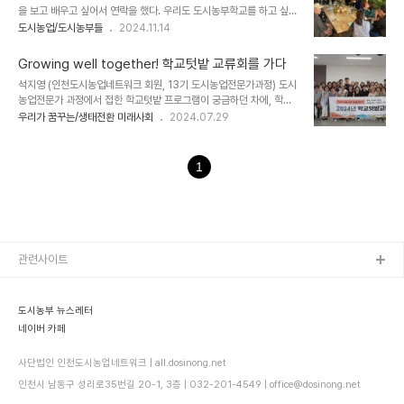
을 보고 배우고 싶어서 연락을 했다. 우리도 도시농부학교를 하고 싶은
선으로 고려하여 실내와 실외의 경계를 허물고 자연과의 접촉을 원활
데 어떻게 하면 좋을까? 아직 땅도 없고 예산도 없지만 구해보겠다. 도
도시농업/도시농부들
2024.11.14
하게 해야 합니다.핵심 원칙설계 요소 및 설명근거 출처쾌적한 환경 보
와달라. 일면식없는 분의 거침없는 요구에 살짝은 귀찮음도 있었지만,
장**채광, 조명, 온도, 공기 질(환기)**과 같은 교실의 자연적 환경은
이렇게 열성적으로 도시농업을 시작하려고 하는데 도와야겠다고 생각
학업 성취도에 가장 큰 영향을 ..
Growing well together! 학교텃밭 교류회를 가다
했다. 그래서 도시농부학교 과정을 짜서 보내주고, 강사진까지 추천해
석지영 (인천도시농업네트워크 회원, 13기 도시농업전문가과정) 도시
서 청주도시농부학교를 열게 되었다. 지난 9월 수료를 하면서 꼭 한
농업전문가 과정에서 접한 학교텃밭 프로그램이 궁금하던 차에, 학교
번 인천견학을 오겠다고 하여 잡은 한글날 견학에 청주도시농부학교
텃밭교류회에 참가 신청을 했습니다. 학교텃밭을 통해 아이들의 생태,
우리가 꿈꾸는/생태전환 미래사회
2024.07.29
수료생들이 함께 결성한 청주도시농업네트워크의 핵심 멤버들이 찾아
정서,인지 등 전인적 성장을 확인할 수 있다고 하는데, 저 또한 텃밭 활
왔다. 인천을 둘러보고 후기로 남긴 글을 공유한다. (일부 잘못된 정보
동을 통해 그러한 가능성을 확인할 수 있었습니다. 실제 학교의 운영
는 수정 - 편집자) 어제(10.9) 청주도시농..
사례를 확인하고 싶었고, 또 학교텃밭 교육활동가 분들도 궁금했습니
1
다.첫 일정으로 ‘학교텃밭활동의 효과’ 발표가 있었습니다. (국립원예
특작과학원 도시농업과 정영빈 연구사) 작년에 이음텃밭과 함께 연구
과제를 수행했다고 하는데요, 기회되면 인도농에서 국립원예특작과학
원에 방문해달라고 했습니다. 학교텃밭 교육 사례와 효과를 중심으로
다양한 내용을 들을 수 있었습니다. 도시 텃밭정원,..
관련사이트
도시농부 뉴스레터
네이버 카페
사단법인 인천도시농업네트워크 | all.dosinong.net
인천시 남동구 성리로35번길 20-1, 3층 | 032-201-4549 | office@dosinong.net