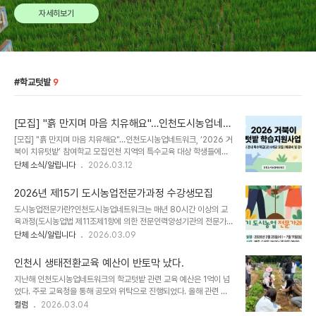
자세히보기
학교텃밭
9
[모집] "흙 만지며 마음 치유해요"…인천도시농업네트
워크, ‘2026 거북이 치유텃밭’ 참여학교 모집
[모집] "흙 만지며 마음 치유해요"…인천도시농업네트워크, ‘2026 거
북이 치유텃밭’ 참여학교 모집인천 지역의 특수교육 대상 학생들에게
자연과 교감하며 심리적 안정을 얻을 수 있는 특별한 기회가 찾아옵니
단체 소식/알립니다
2026.03.12
다.(사)인천도시농업네트워크는 인천광역시 내 특수학급을 운영하는
학교를 대상으로 ‘2026년 거북이 치유텃밭 학습지원 사업’ 참여 기관
2026년 제15기 도시농업전문가과정 수강생모집
을 모집한다고 밝혔습니다. 이번 사업은 복지형 도시농업을 실천하기
도시농업전문가란?인천도시농업네트워크는 매년 80시간 이상의 교
위해 기획되었으며, 전문가의 지도 아래 아이들의 성장을 돕는 맞춤형
육과정(도시농업법 제11조제1항에 의한 전문인력양성기관의 전문가
치유 프로그램을 제공할 예정입니다. 🌿 사업 개요 및 지원 내용이번
과정)을 운영하고 있습니다.도시농업전문가는 도시텃밭에 적합한 농
단체 소식/알립니다
2026.03.09
사업에 선정된 학교는 오는 4월부터 11월까지 전문적인 텃밭 치유 프
사기술의 지도, 텃밭조성 및 운영에 관한 컨설팅을 합니다.도시농업전
로그램을 전액 지원받게 됩니다. 주요 지원 사항은 다음과 같습니다.전
문가는 도시농업을 통한 다양한 교육프로그램의 기획 및 운영을 합니
문 강사단 파견: 도시농업관리사 자..
인천시 생태전환교육 예산이 반토막 났다.
다.도시농업전문가는 공동체텃밭의 운영 및 지원을 통해 도시농업 참
지난해 인천도시농업네트워크의 학교텃밭 관련 교육 예산은 1억이 넘
여자를 지도하고 도시농업활성화 활동을 합니다.국가자격증 [도시농
었다. 주로 교육청을 통해 공모와 위탁으로 진행되었다. 올해 관련 예
업관리사]의 자격요건 중, 필수요건인 전문가과정이수를 위한 공인된
산은 얼마나 될까? 추정치이지만 약 30% 이상 감소가 예상된다. 인
컬럼
2026.03.04
과정입니다.교육 개요과정명: 제15기 인천도시농업전문가 양성과정
천의 교육 예산만 감소한 것은 아니다. 지난 3월 3일 열린 전국도시농