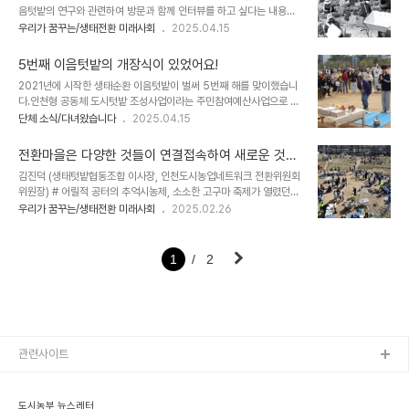
음텃밭의 연구와 관련하여 방문과 함께 인터뷰를 하고 싶다는 내용이
겨웠습니다. 일하는 사이사이, 텃밭지기님이 준비해오신 노랑가오리
었죠. 몇 번 이메일로 연락을 주고받다가 직접만나 유학생(박사과정)
우리가 꿈꾸는/생태전환 미래사회
2025.04.15
를 임희영 선생님이 맛있게 양념해 요리해 주셨고, 시원한 음료와 함께
비비와 그가 돕는 교수님의 연구자료를 보게되었습니다.
잠시 쉬어가는 시간도 즐겼답니다. 고추 다듬기, 풀 베기 등 가을 준비
https://casie.splet.arnes.si/urban-gardening-in-south-
를 하며, 다음 주 공동체텃밭 모임을 미리 준비하..
5번째 이음텃밭의 개장식이 있었어요!
korea-and-slovenia-as-neighbourhood-collective-
2021년에 시작한 생태순환 이음텃밭이 벌써 5번째 해를 맞이했습니
action/ 그리고, 흥미로운 이 연구는 인천도시농업네트워크와 이음텃
다.인천형 공동체 도시텃밭 조성사업이라는 주민참여예산사업으로 시
밭을 통해 한국에서 도시텃밭을 통한 집단행동에 대해 분석한 내용이
작해 2023년부터 인천시 본예산으로 편성된 이음텃밭은 송도동
단체 소식/다녀왔습니다
2025.04.15
었습니다. 찾아보니 보고서 원본이 링크되어 있어서, 그 보고서를 번역
28-1번지(국제병원부지)의 유휴지를 활용해 조성한 공동체텃밭입니
하여 공유합니다. [보고서 원본보기] Urban-Gardening-as-
다. 형식적으로는 시민들의 신청을 받아 텃밭을 부여받고 농사짓는 여
Neig..
전환마을은 다양한 것들이 연결접속하여 새로운 것을
느 텃밭들과 같아보이지만, 농사활동과 더불어 자원활동을 통한 기부
생성하는 공통장(커먼즈)이다.
김진덕 (생태텃밭협동조합 이사장, 인천도시농업네트워크 전환위원회
텃밭운영, 자발적인 소모임활동, 자치활동을 통해 만들어가는 행사와
위원장) # 어릴적 공터의 추억시농제, 소소한 고구마 축제가 열렸던
체험, 교육 등 복합적인 기능을 해오고 있죠. 인천시민들이 참여하고
만수마을텃밭은 어릴적 공터에 대한 기억을 떠올리게 한다. 어릴 적 동
우리가 꿈꾸는/생태전환 미래사회
2025.02.26
함께 만들어가는 텃밭을 목적으로 하고 있습니다. 올해도 간단한 시농
네 공터는 자치기, 쥐불놀이, 공차며 뛰놀던 놀이터였고 동네 사람들의
제의 형식을 빌려 개장식이 진행되었습니다. 풍물소리가 들리니 여기
잔치마당, 마을 행사의 장소이기도 하고, 어떤 때는 서커스단이 들어와
저기에서 밭을 일구던 시민들도 가운데 마당으로 모여들고 올해 ..
공연을 하기도 했다. 그때 공터의 주인이 누구였는지는 모르겠지만, 공
1
2
터는 마을 사람들이 공동으로 이용하는 공간이었던 거 같다. 공터는 시
시때때로 북적북적하다가 다시 빈 공간으로 돌아간다. 그래서 공터는
새로운 일이 벌어지는 장소이고, 정해진 것이 없이 모였다가 흩어지고,
새로운 판이 깔리는 흥미로운 곳이었다. 만수마을텃밭에서 경작 공간
보다 더 맘에 드는 것은 커다랗게 자..
관련사이트
도시농부 뉴스레터