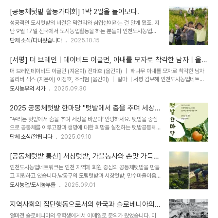
교육기간: 2026년 3월 25일(수) ~ 7월 11일(토) (수요일 오후7시,
의 경험을 나누며, 내년을 더욱 알차게 준비하기 위한 소중한 자리였습
토요일 오전9시)교육시간: 총 30회 / 106시간 (이론 ..
[공동체텃밭 활동가대회] 1박 2일을 돌아보다.
니다. 인천도시농업네트워크 김충기 대표는 축사를 통해 "행정과 민간
성공적인 도시텃밭의 비결은 막걸리와 삼겹살이라는 걸 알게 됐죠. 지
단체, 주민의 협력으로 5년째 이어져 온 것 자체가 큰 성과"라며, "텃
난 9월 17일 전국에서 도시농업활동을 하는 분들이 인천도시농업네
밭을 통해 많은 사람이 연결되고 새로운 관계가 만들어지는 '관계의
트워크 사무실을 찾았다. 작년부터 도시농업 지역탐방을 이어가면서
단체 소식/다녀왔습니다
2025.10.15
힘'이야말로 가장 큰 성과"라고 강조했습니다. 행사장 안은 한 해 동안
들었던 생각은 '이 분들도 인천으로 탐방올 수 있는 기회가 있으면 좋
땀 흘린 도시농부들의 자부심과 이웃을 향한 따뜻한 정으로 가득했습
겠다'는 것이였다. 그동안 탐방했던 지역을 중심으로 올해는 인천으로
니다. 웃음과 감동이 넘쳤던..
[서평] 더 브레인ㅣ데이비드 이글먼, 아내를 모자로 착각한 남자ㅣ올리
초대하는 탐방을 기획하게 되었다. 그리고 올해의 주제를 "공동체텃
버 색스
더 브레인데이비드 이글먼 (지은이) 전대호 (옮긴이) ｜ 해나무 아내를 모자로 착각한 남자
밭"으로 삼았다. 공동체텃밭을 주제로 인천에서 고민하고 시도해왔던
올리버 색스 (지은이) 이정호, 조석현 (옮긴이) ｜ 알마 ㅣ서평 김보혜 인천도시농업네트워
실천들을 공유하면서 공동체텃밭에 대한 이야기를 함께 하면 좋겠다
크 이사, 도림공동체텃밭 회원 생물학적 인간에 대한 사회적 이해 그리고 공동체텃밭 오늘은
도시농부의 서가
2025.09.30
는 취지였다. 공동체텃밭 활동가대회라는 거창한 이름을 붙이기는 했
차를 몰아 텃밭으로 가는데 눈에 눈물이 고였다. 그러나 나는 그닥 슬픈 감정도 없이 그저 간
지만, 인천의 텃밭탐방과 활동소개 그리고 이야기나눔하는 시간을 가
사하게 장난질을 하는 감정이 기분을 만드는 탓이라고 바로 눈물을 지웠다. 오늘의 하루를
졌다. 여유가 있으려면 하룻밤을 자면서 하면 될 것..
2025 공동체텃밭 한마당 "텃밭에서 춤을 추며 세상
온통 적어보아도 눈물의 실체를 알 수 없을 것이니 모든 것을 털어놓는 수고로움을 하지 않
을 바꾼다" (9.20)
"우리는 텃밭에서 춤을 추며 세상을 바꾼다"안녕하세요. 텃밭을 중심
겠지만, 이 책 두 권을 어떻게 소개할지는 눈물로부터 시작해 보기로 했다. ｢아내를 모자를
으로 공동체를 이루고땅과 생명에 대한 희망을 실천하는 텃밭공동체
착각한 남자｣와 ｢더 브레인｣은 우리의 생물학적 신체에 대한 사실적인..
여러분을 초대합니다.즐거움과 연결의 힘으로 꽉찬 시간을 만들어 보
단체 소식/알립니다
2025.09.10
세요!행사내용 자세히보기 :
https://sites.google.com/dosinong.net/community-
[공동체텃밭 통신] 서창텃밭, 가을농사와 손맛 가득한
garden/festa 2025 공동체텃밭 한마당 안내일시 : 2025. 9.
공동체의 시간으로 초대합니다!
인천도시농업네트워크는 인천 지역에 회원 중심의 공동체텃밭을 만들
20(토) 16:30장소 : 인천 송도이음텃밭 (연수구 송도동 28-1)대상 :
고 지원하고 있습니다.남동구의 도림텃밭과 서창텃밭, 만수마을이음
공동체텃밭의 도시농부들과 관심있는 인천시민개인 준비물 : 마실물,
텃밭, 부평구의 여우재텃밭에서는 텃밭을 중심으로 각기 다른 색깔의
도시농업/도시농부들
2025.09.01
그릇, 수저, 돗자리나 캠핑의자 (일회용품을 제공하지 않습니다.) 세부
공동체를 만들어가는 이야기가 펼쳐집니다. 공동체텃밭 통신원이 소
행사내용텃밭 요리대회 "무지개요리사"요리주제 : 우리 텃밭을 소개
식을 전합니다. ㅣ 서창텃밭 지영애 통신원 8월 23일, 서창텃밭에는
합니다.참가조건 : 공동체 구성원 3인 이..
지역사회의 집단행동으로서의 한국과 슬로베니아의
7명의 텃밭 가족이 모여 가을농사를 준비했습니다. 조성택 형님이 풀
도시텃밭
얼마전 슬로베니아의 유학생에게서 이메일로 문의가 왔었습니다. 이
을 베어주시면, 뒤따라 삽질과 가래질로 함께 텃밭을 일구는 모습이 정