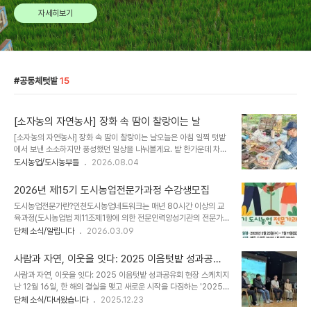
자세히보기
공동체텃밭
15
[소자농의 자연농사] 장화 속 땀이 찰랑이는 날
[소자농의 자연농사] 장화 속 땀이 찰랑이는 날오늘은 아침 일찍 텃밭
에서 보낸 소소하지만 풍성했던 일상을 나눠볼게요. 밭 한가운데 차린
아침상오전 6시 30분쯤 텃밭에 도착하니, 마침 공동체 회원님과 그
도시농업/도시농부들
2026.08.04
분의 형수님께서도 일찍 나와 계셨거든요. 반가운 마음에 서로 가져온
음식을 꺼내어 정성스런 아침상을 차렸죠. 윤기 흐르는 찰밥에 구운
2026년 제15기 도시농업전문가과정 수강생모집
김, 찐 옥수수와 깻잎장아찌, 전라도식 김치, 그리고 상큼한 과일까
도시농업전문가란?인천도시농업네트워크는 매년 80시간 이상의 교
지… 밭 한가운데서 즐기는 뷔페 부럽지 않은 아침 식사 덕분에 금세
육과정(도시농업법 제11조제1항에 의한 전문인력양성기관의 전문가
기분 좋은 배부름이 찾아왔어요. 예초기 둘러메고, 내친김에식사를 마
과정)을 운영하고 있습니다.도시농업전문가는 도시텃밭에 적합한 농
단체 소식/알립니다
2026.03.09
친 후에는 예초기를 둘러메고 공용공간 김매기를 시작했어요. 홀로 작
사기술의 지도, 텃밭조성 및 운영에 관한 컨설팅을 합니다.도시농업전
업에 몰입하는 친밀한 시간에 빠져, 내친김에 회원님의 풀밭까지 정성
문가는 도시농업을 통한 다양한 교육프로그램의 기획 및 운영을 합니
스레 정리해드렸네요. 하지만 장화 안에 땀이..
사람과 자연, 이웃을 잇다: 2025 이음텃밭 성과공유
다.도시농업전문가는 공동체텃밭의 운영 및 지원을 통해 도시농업 참
회 현장 스케치
사람과 자연, 이웃을 잇다: 2025 이음텃밭 성과공유회 현장 스케치지
여자를 지도하고 도시농업활성화 활동을 합니다.국가자격증 [도시농
난 12월 16일, 한 해의 결실을 맺고 새로운 시작을 다짐하는 '2025
업관리사]의 자격요건 중, 필수요건인 전문가과정이수를 위한 공인된
이음텃밭 성과공유회'가 성황리에 개최되었습니다. 김동수 이장님의
단체 소식/다녀왔습니다
2025.12.23
과정입니다.교육 개요과정명: 제15기 인천도시농업전문가 양성과정
개회사처럼, 이번 성과공유회는 지난 1년간의 활동을 자축하고, 서로