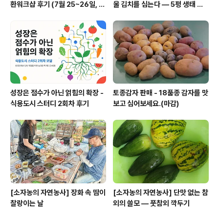
환워크샵 후기 (7월 25~26일, 철
울 김치를 심는다 — 5평 생태 텃
원)
밭, 폭염 속에 세우는 가을
성장은 점수가 아닌 얽힘의 확장 -
토종감자 판매 - 18품종 감자를 맛
식용도시 스터디 2회차 후기
보고 심어보세요.(마감)
[소자농의 자연농사] 장화 속 땀이
[소자농의 자연농사] 단맛 없는 참
찰랑이는 날
외의 쓸모 — 풋참외 깍두기