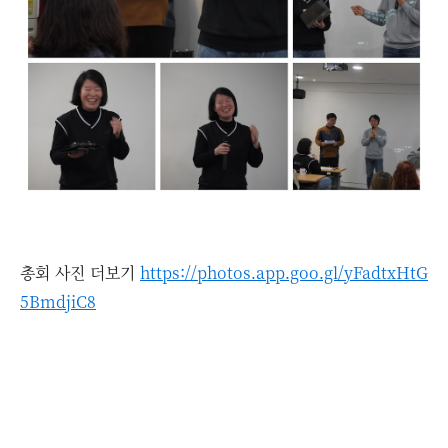
총회 사진 더보기
https://photos.app.goo.gl/yFadtxHtG
5BmdjiC8