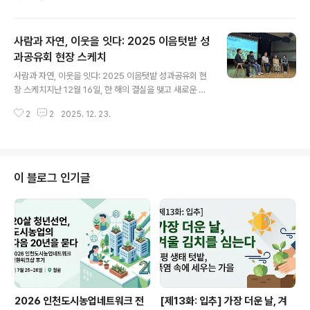
다. 행사 때마다 직접 손모내기와 추수를 경험하고 평화 통
일의 가치를 마음에 담습니다. 귀한 경험을 나눠주는 철원
군 농민회를 초청해 도시농업을 소개하고, 보다 깊은 이야
사람과 자연, 이웃을 잇다: 2025 이음텃밭 성
기를 듣는 시간을 마련했습니다. 철원군농민회에서는 김용
빈 조직교육위원장과 이광휘 농업위원장이 오셨습니다. 농
과공유회 현장 스케치
글 내용
한기가 아니면 걸음이 쉽지 않을 분들입니다. 올겨울 유난
사람과 자연, 이웃을 잇다: 2025 이음텃밭 성과공유회 현
히 추운 날이 이어지는 가운데 얼마전 내린 눈을 트럭 뒤 가
장 스케치지난 12월 16일, 한 해의 결실을 맺고 새로운 시
득 싣고 인천으로 달려오셨습니다. 이음텃밭, 해바람텃밭
작을 다짐하는 '2025 이음텃밭 성과공유회'가 성황리에
방문도시농업 현장을 보여드리고자 인천 송도 이음텃밭과
2
2
2025. 12. 23.
개최되었습니다. 김동수 이장님의 개회사처럼, 이번 성과
남동구 해바람텃밭 방문 일정을 잡았습니다. ..
공유회는 지난 1년간의 활동을 자축하고, 서로의 경험을 나
누며, 내년을 더욱 알차게 준비하기 위한 소중한 자리였습
니다. 인천도시농업네트워크 김충기 대표는 축사를 통해
"행정과 민간 단체, 주민의 협력으로 5년째 이어져 온 것
이 블로그 인기글
자체가 큰 성과"라며, "텃밭을 통해 많은 사람이 연결되고
새로운 관계가 만들어지는 '관계의 힘'이야말로 가장 큰 성
과"라고 강조했습니다. 행사장 안은 한 해 동안 땀 흘린 도
시농부들의 자부심과 이웃을 향한 따뜻한 정으로 가득했습
니다. 웃음과 감동이 넘쳤던..
2026 인천도시농업네트워크 전
[제13화: 입추] 가장 더운 날, 겨