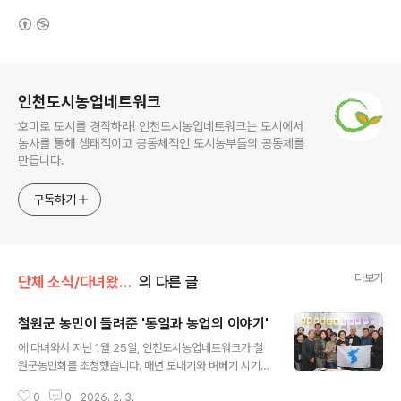
(새창열림)
로그 정보
인천도시농업네트워크
호미로 도시를 경작하라! 인천도시농업네트워크는 도시에서
농사를 통해 생태적이고 공동체적인 도시농부들의 공동체를
만듭니다.
구독하기
더보기
단체 소식/다녀왔습니다
의 다른 글
철원군 농민이 들려준 '통일과 농업의 이야기'
글 내용
에 다녀와서 지난 1월 25일, 인천도시농업네트워크가 철
원군농민회를 초청했습니다. 매년 모내기와 벼베기 시기가
되면 단체는 시민들을 모아 철원 통일논 행사에 참여합니
0
0
2026. 2. 3.