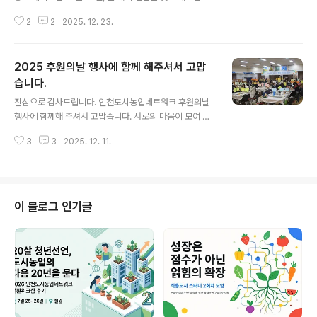
작을 다짐하는 '2025 이음텃밭 성과공유회'가 성황리에
2
2
2025. 12. 23.
개최되었습니다. 김동수 이장님의 개회사처럼, 이번 성과
공유회는 지난 1년간의 활동을 자축하고, 서로의 경험을 나
누며, 내년을 더욱 알차게 준비하기 위한 소중한 자리였습
2025 후원의날 행사에 함께 해주셔서 고맙
니다. 인천도시농업네트워크 김충기 대표는 축사를 통해
"행정과 민간 단체, 주민의 협력으로 5년째 이어져 온 것
습니다.
글 내용
자체가 큰 성과"라며, "텃밭을 통해 많은 사람이 연결되고
진심으로 감사드립니다. 인천도시농업네트워크 후원의날
새로운 관계가 만들어지는 '관계의 힘'이야말로 가장 큰 성
행사에 함께해 주셔서 고맙습니다. 서로의 마음이 모여 큰
과"라고 강조했습니다. 행사장 안은 한 해 동안 땀 흘린 도
힘이 되었고, 따뜻한 온기를 나누는 소중한 시간이었습니
시농부들의 자부심과 이웃을 향한 따뜻한 정으로 가득했습
3
3
2025. 12. 11.
다. 앞으로도 건겅한 씨앗을 뿌리며 더 많은 이웃과 풍성한
니다. 웃음과 감동이 넘쳤던..
관계를 이어가겠습니다. - 사단법인 인천도시농업네트워
크 후원해 주신 모든 분들께 감사드립니다. 현금후원 (사)
인천시민재단 가톨릭환경연대 고아라 관인미솔꽃조경학원
김경숙 김미애 김미애 김미정 김미혜(생태텃밭협) 김보혜
이 블로그 인기글
김안나 김연숙 김지영 김지웅 김진덕 김진선 김진옥 김태
분 김현미 남동도시농업네트워크 노동근 대작영농조합법
인 류부영 문경애 박숙현 박인재 박해균 박현자 복선희 비
츠로넥스텍 사단법인 인천여성회 서울도시농업시민협의회
선봉순 손보경 스.배.자 신규철 신영옥 심영보 오미화 오송
원..