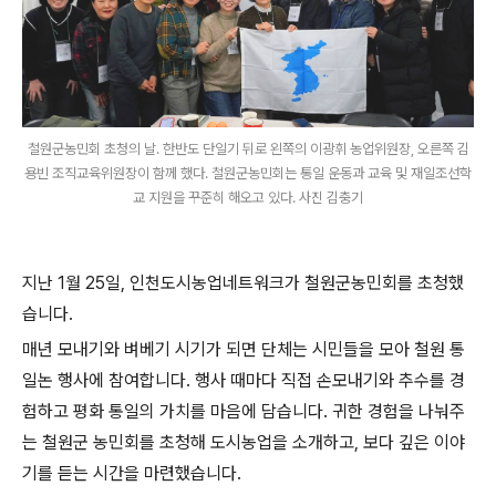
철원군농민회 초청의 날. 한반도 단일기 뒤로 왼쪽의 이광휘 농업위원장, 오른쪽 김
용빈 조직교육위원장이 함께 했다. 철원군농민회는 통일 운동과 교육 및 재일조선학
교 지원을 꾸준히 해오고 있다. 사진 김충기
지난 1월 25일, 인천도시농업네트워크가 철원군농민회를 초청했
습니다.
매년 모내기와 벼베기 시기가 되면 단체는 시민들을 모아 철원 통
일논 행사에 참여합니다. 행사 때마다 직접 손모내기와 추수를 경
험하고 평화 통일의 가치를 마음에 담습니다. 귀한 경험을 나눠주
는 철원군 농민회를 초청해 도시농업을 소개하고, 보다 깊은 이야
기를 듣는 시간을 마련했습니다.