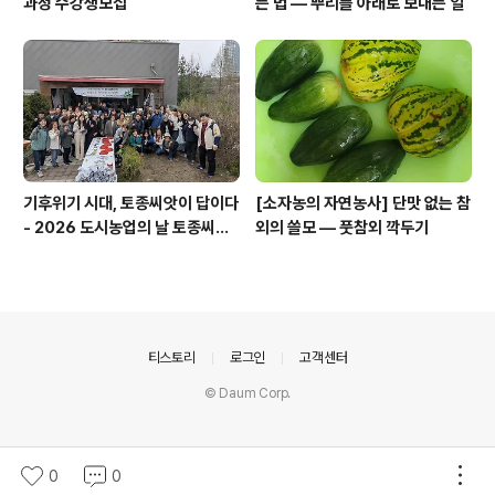
과정 수강생모집
는 법 — 뿌리를 아래로 보내는 일
기후위기 시대, 토종씨앗이 답이다
[소자농의 자연농사] 단맛 없는 참
- 2026 도시농업의 날 토종씨앗
외의 쓸모 — 풋참외 깍두기
나눔행사
의안내
티스토리
로그인
고객센터
© Daum Corp.
0
0