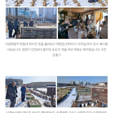
이음텃밭의 텃밭과 퇴비간 등을 둘러보고 파란집(컨테이너 사무실)에서 잠시 얘기를
나눴습니다. 철원이 인천보다 춥지만 송도의 겨울 바닷 바람도 매서웠습니다. 사진
김충기
남촌농산물도매시장 옥상의 해바람농장. 토종벼를 기르고 수확한 작은 상자텃밭을