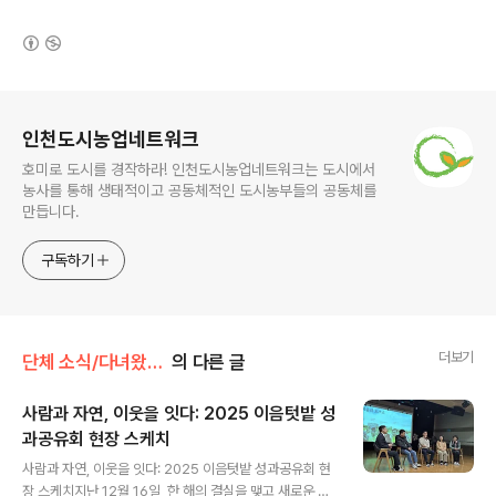
(새창열림)
로그 정보
인천도시농업네트워크
호미로 도시를 경작하라! 인천도시농업네트워크는 도시에서
농사를 통해 생태적이고 공동체적인 도시농부들의 공동체를
만듭니다.
구독하기
더보기
단체 소식/다녀왔습니다
의 다른 글
사람과 자연, 이웃을 잇다: 2025 이음텃밭 성
과공유회 현장 스케치
글 내용
사람과 자연, 이웃을 잇다: 2025 이음텃밭 성과공유회 현
장 스케치지난 12월 16일, 한 해의 결실을 맺고 새로운 시