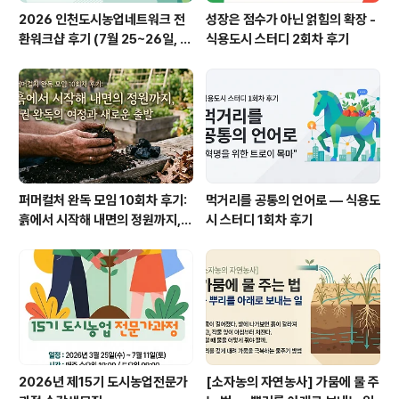
2026 인천도시농업네트워크 전
성장은 점수가 아닌 얽힘의 확장 -
환워크샵 후기 (7월 25~26일, 철
식용도시 스터디 2회차 후기
원)
퍼머컬처 완독 모임 10회차 후기:
먹거리를 공통의 언어로 — 식용도
흙에서 시작해 내면의 정원까지, 1
시 스터디 1회차 후기
권 완독의 여정과 새로운 출발
2026년 제15기 도시농업전문가
[소자농의 자연농사] 가뭄에 물 주