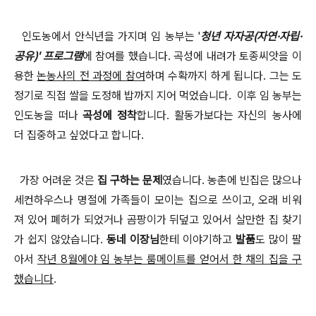
인도농에서 안식년을 가지며 임 농부는
'
청년 자자공
(
자연
·
자립
·
공유
)'
프로그램
에 참여를 했습니다
.
곡성에 내려가 토종씨앗을 이
용한
논농사의 전 과정에 참여
하며 수확까지 하게 됩니다
.
그는 도
정기로 직접 쌀을 도정해 밥까지 지어 먹었습니다
.
이후 임 농부는
인도농을 떠나
곡성에 정착
합니다
.
활동가보다는 자신의 농사에
더 집중하고 싶었다고 합니다
.
가장 어려운 것은
집 구하는 문제
였습니다
.
농촌에 빈집은 많으나
세컨하우스나 명절에 가족들이 모이는 집으로 쓰이고
,
오래 비워
져 있어 폐허가 되었거나 곰팡이가 뒤덮고 있어서 살만한 집 찾기
가 쉽지 않았습니다
.
동네 이장님
한테 이야기하고
발품
도 많이 팔
아서
작년
8
월에야 임 농부는 룸메이트를 얻어서 한 채의 집을 구
했습니다
.