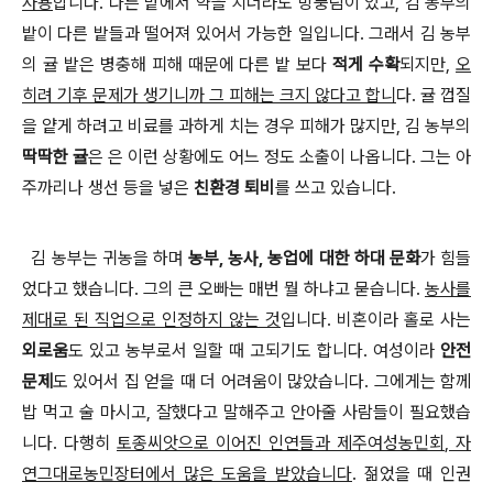
사용
합니다
.
다른 밭에서 약을 치더라도 방풍림이 있고
,
김 농부의
밭이 다른 밭들과 떨어져 있어서 가능한 일입니다
.
그래서 김 농부
의 귤 밭은 병충해 피해 때문에 다른 밭 보다
적게 수확
되지만
,
오
히려 기후 문제가 생기니까 그 피해는 크지 않다고 합니
다
.
귤 껍질
을 얕게 하려고 비료를 과하게 치는 경우 피해가 많지만
,
김 농부의
딱딱한 귤
은 은 이런 상황에도 어느 정도 소출이 나옵니다
.
그는 아
주까리나 생선 등을 넣은
친환경 퇴비
를 쓰고 있습니다
.
김 농부는 귀농을 하며
농부
,
농사
,
농업에 대한 하대 문화
가 힘들
었다고 했습니다
. 그의
큰 오빠는 매번 뭘 하냐고 묻습니다
.
농사를
제대로 된 직업으로 인정하지 않는 것
입니다
.
비혼이라 홀로 사는
외로움
도 있고 농부로서 일할 때 고되기도 합니다
.
여성이라
안전
문제
도 있어서 집 얻을 때 더 어려움이 많았습니다
. 그에게는
함께
밥 먹고 술 마시고
,
잘했다고 말해주고 안아줄 사람들이 필요했습
니다
.
다행히
토종씨앗으로 이어진 인연들과 제주여성농민회
,
자
연그대로농민장터에서 많은 도움을 받았습니다
.
젊었을 때 인권