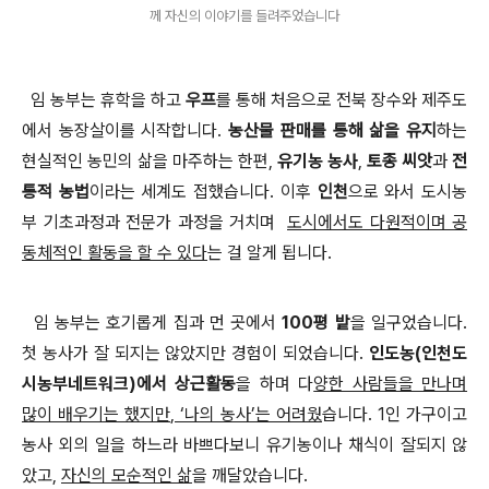
께 자신의 이야기를 들려주었습니다
임 농부는 휴학을 하고
우프
를 통해 처음으로 전북 장수와 제주도
에서 농장살이를 시작합니다
.
농산물 판매를 통해 삶을 유지
하는
현실적인 농민의 삶을 마주하는 한편
,
유기농 농사
,
토종 씨앗
과
전
통적 농법
이라는 세계도 접했습니다
.
이후
인천
으로 와서 도시농
부 기초과정과 전문가 과정을 거치며
도시에서도 다원적이며 공
동체적인 활동을 할 수 있다
는 걸 알게 됩니다
.
임 농부는 호기롭게 집과 먼 곳에서
100
평 밭
을 일구었습니다
.
첫 농사가 잘 되지는 않았지만 경험이 되었습니다
.
인도농
(
인천도
시농부네트워크
)
에서 상근활동
을 하며 다
양한 사람들을 만나며
많이 배우기는 했지만
, ‘
나의 농사
’
는 어려웠
습니다
. 1
인 가구이고
농사 외의 일을 하느라 바쁘다보니 유기농이나 채식이 잘되지 않
았고
,
자신의 모순적인 삶
을 깨달았습니다
.