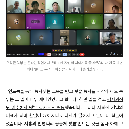
오창균 농부는 온라인 강연에서 유려하게 자신의 이야기를 풀어냈습니다. 자료 화면
하나 없이도 두 시간이 눈깜짝할 사이에 흘러갔습니다.
인도농
을 통해 농사짓는 교육을 받고 텃밭 농사를 시작하자 오 농
부는 그 일이 너무 재미있었다고 합니다
.
하던 일을 접고
강사과정
도 이수해서 텃밭 강사로도 활동
했습니다
.
그러나 사회적 기업의
대표가 되며 할일이 많아지니 에너지가 떨어지고 일이 더 힘들어
졌습니다
.
시흥의 만평짜리 공동체 텃밭
만드는 것을 돕다 아예 그