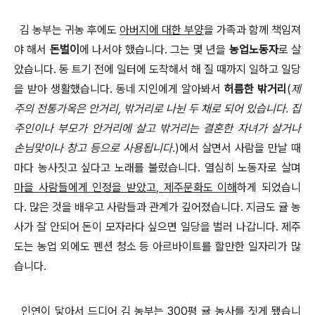
김 농부는 귀농 후에도
아버지에 대한 부양
을 가족과 함께 책임져
야 해서
돈벌이
에 나서야 했습니다
.
그는 몇 년을
농업노동자
로 살
았습니다
.
동 트기 전에 일터에 도착해서 해 질 때까지 일하고 일당
을 받아 생활했습니다
.
동네 지인에게 알아봐서
허름한 밖거리
(
제
주의 전통가옥은 안거리
,
밖거리로 나뉜 두 채로 되어 있습니다
.
집
주인이나 부모가 안거리에 살고 밖거리는 결혼한 자녀가 살거나
손님맞이나 창고 등으로 사용됩니다
.
)
에서 살면서 사람을 만날 때
마다 농사짓고 싶다고 노래를 불렀습니다
.
열심히 노동자로 살며
마을 사람들에게 인정을 받았고
,
제주문화도 이해
하게 되었습니
다
.
많은 것을 배우고 사람들과 관계가 깊어졌습니다
. 지금도 귤 농
사가 잘 안되어 돈이 모자라다 싶으면 일당을 벌러 나갑니다. 제주
도는 농업 외에도 펜션 청소 등 아르바이트를 할만한 일자리가 많
습니다.
인연이 닿아서 드디어 김 농부는
300
평 귤 농사를 짓게 됐습니