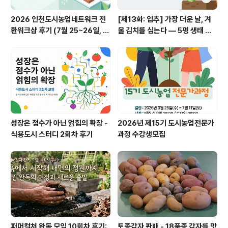
2026 인천도시농업네트워크 전
[제13화: 입추] 가장 더운 날, 겨
환워크샵 후기 (7월 25~26일, 철
울 김치를 심는다 — 5평 생태 텃
원)
밭, 폭염 속에 세우는 가을
성장은 점수가 아닌 얽힘의 확장 -
2026년 제15기 도시농업전문가
식용도시 스터디 2회차 후기
과정 수강생모집
퍼머컬처 완독 모임 10회차 후기:
토종감자 판매 - 18품종 감자를 맛