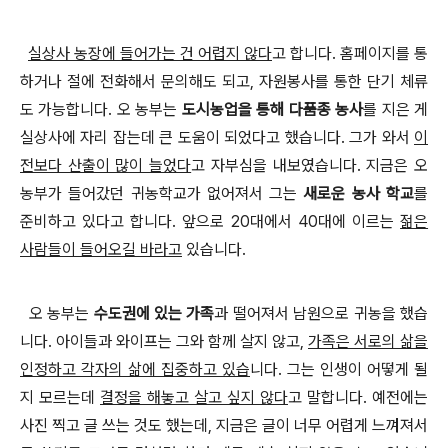
실상사 농장에 들어가는 건 어렵지 않다
고 합니다
.
홈페이지를 통
하거나 절에 전화해서 문의해도 되고
,
자원봉사를 통한 단기 체류
도 가능합니다
.
오 농부는
도시농업을 통해 다품종 농사
를 지은 게
실상사에 자리 잡는데 큰 도움이 되었다고 했습니다
.
그가 와서
이
전보다 산출이 많이 늘었다
고 자부심을 내보였습니다
.
지금은 오
농부가 들어갔던 귀농학교가 없어져서 그는
새로운 농사 학교
를
준비하고 있다고 합니다
.
앞으로
20
대에서
40
대에 이르는
젊은
사람들이 들어오길 바라고
있습니다
.
오 농부는
수도권에 있는 가족
과 떨어져서 남원으로 귀농을 했습
니다
.
아이들과 와이프는 그와 함께 살지 않고
,
가족은 서로의 삶을
인정하고 각자의 삶에 집중하고 있습
니다
.
그는 인생이 어떻게 될
지 모르는데
결정을 해놓고 살고 싶지 않다
고 말합니다
.
예전에는
사진 찍고 글 쓰는 것도 했는데, 지금은 글이 너무 어렵게 느껴져서