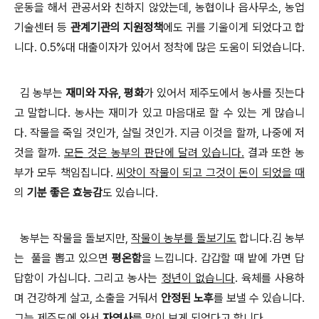
운동을 해서 관공서와 친하지 않았는데
,
농협이나 읍사무소
,
농업
기술센터 등
관계기관의 지원정책
에도 귀를 기울이게 되었다고 합
니다.
0.5%
대 대출이자가 있어서 정착에 많은 도움이 되었습니다
.
김 농부는
재미와 자유
,
평화
가 있어서 제주도에서 농사를 짓는다
고 말합니다
.
농사는 재미가 있고 마음대로 할 수 있는 게 많습니
다
. 작물을
죽일 것인가
,
살릴 것인가
.
지금 이것을 할까
,
나중에 저
것을 할까
.
모든 것은 농부의 판단에 달려 있습니다.
결과 또한 농
부가 모두 책임집니다.
씨앗이 작물이 되고 그것이 돈이 되었을 때
의
기분 좋은 효능감
도 있습니다
.
농부는 작물을 돌보지만
,
작물이 농부를 돌보기도
합니다
.김 농부
는
풀을 뽑고 있으면
평온함
을 느낍니다
.
갑갑할 때 밭에 가면 답
답함이 가십니다
.
그리고 농사는
정년이 없습니다
.
육체를 사용하
며 건강하게 살고
,
소출을 거둬서
안정된 노후
를 보낼 수 있습니다
.
그는 제주도에 와서
자연사
를 많이 보게 되었다고 합니다
.