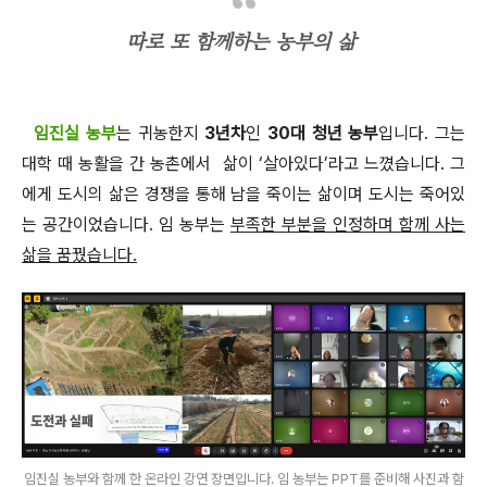
따로 또 함께하는 농부의 삶
임진실 농부
는 귀농한지
3
년차
인
30
대 청년 농부
입니다
.
그는
대학 때 농활을 간 농촌에서 삶이
‘
살아있다
’
라고 느꼈습니다
.
그
에게 도시의 삶은 경쟁을 통해 남을 죽이는 삶이며 도시는 죽어있
는 공간이었습니다
. 임 농부는
부족한 부분을 인정하며 함께 사는
삶을 꿈꿨습니다
.
임진실 농부와 함께 한 온라인 강연 장면입니다. 임 농부는 PPT를 준비해 사진과 함