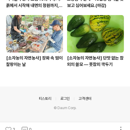
흙에서 시작해 내면의 정원까지, 1
보고 심어보세요.(마감)
권 완독의 여정과 새로운 출발
[소자농의 자연농사] 장화 속 땀이
[소자농의 자연농사] 단맛 없는 참
찰랑이는 날
외의 쓸모 — 풋참외 깍두기
의안내
티스토리
로그인
고객센터
© Daum Corp.
2
0