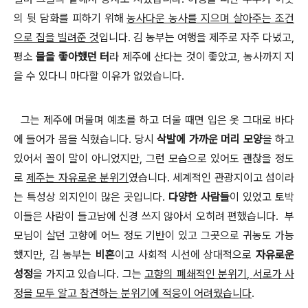
의 뒷 담화를 피하기 위해
농사다운 농사를 지으며 살아주는 조건
으로 집을 빌려준 것
입니다
.
김 농부는 여행을 제주로 자주 다녔고
,
평소
물을 좋아했던 터
라 제주에 산다는 것이 좋았고
,
농사까지 지
을 수 있다니 마다할 이유가 없었습니다
.
그는 제주에 머물며 예초를 하고 더울 때면 입은 옷 그대로 바다
에 들어가 몸을 식혔습니다
. 당시
삭발에 가까운 머리 모양
을 하고
있어서 꼴이 말이 아니었지만
,
그런 모습으로 있어도 괜찮을 정도
로
제주는 자유로운 분위기
였습니다
.
세계적인 관광지이고 섬이라
는 특성상 외지인이 많은 곳입니다.
다양한 사람들
이 있었고 토박
이들은 사람이 들고남에 신경 쓰지 않아서 오히려 편했습니다
.
부
모님이 살던 고향에 어느 정도 기반이 있고 그곳으로 귀농도 가능
했지만,
김 농부는
비혼
이고 사회적 시선에 상대적으로
자유로운
성정
을 가지고 있습니다
.
그는
고향의 폐쇄적인 분위기
,
서로가 사
정을 모두 알고 참견하는 분위기에 적응이 어려웠습니다
.