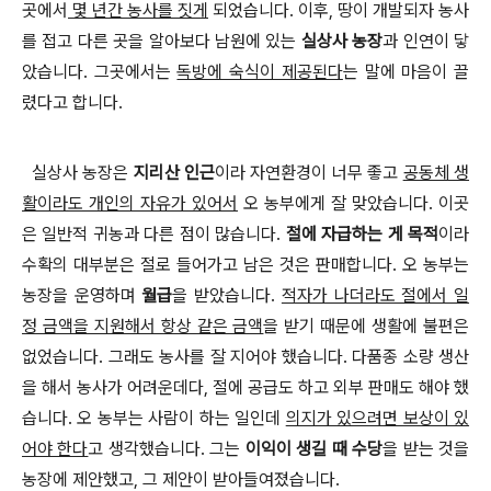
곳에서
몇 년간 농사를 짓게
되었습니다
.
이후
,
땅이 개발되자 농사
를 접고 다른 곳을 알아보다 남원에 있는
실상사 농장
과 인연이 닿
았습니다. 그곳에서는
독방에 숙식이 제공된다
는 말에 마음이 끌
렸다고 합니다.
실상사 농장은
지리산 인근
이라 자연환경이 너무 좋고
공동체 생
활이라도 개인의 자유가 있어서
오 농부에게 잘 맞았습니다
.
이곳
은 일반적 귀농과 다른 점이 많습니다
.
절에 자급하는 게 목적
이라
수확의 대부분은 절로 들어가고 남은 것은 판매합니다
.
오 농부는
농장을 운영하며
월급
을 받았습니다
.
적자가 나더라도 절에서 일
정 금액을 지원해서 항상 같은 금액
을 받기 때문에 생활에 불편은
없었습니다
.
그래도 농사를 잘 지어야 했습니다
.
다품종 소량 생산
을 해서 농사가 어려운데다
, 절에 공
급도 하고 외부 판매도 해야 했
습니다
.
오 농부는 사람이 하는 일인데
의지가 있으려면 보상이 있
어야 한다
고 생각했습니다
.
그는
이익이 생길 때 수당
을 받는 것을
농장에 제안했고
, 그
제안이 받아들여졌습니다
.