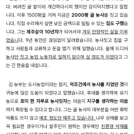
다
.
버려진 귤 밭이라 개간하다시피 했지만 감지덕지했다고 말합
니다
.
이후
1500
평을 거쳐 지금은
2000
평 귤 농사
를 짓고 있습
니다
.
직접 수리해서 살면 낮은 금액으로 빌릴 수 있는
집도 구했
습
니다
. 그는
제주살이
10
년차
가 되어서야
겨우 안정적인 삶을 이루
었습니
다
.
9
년 동안은 끊임없이 달려왔습니다
.
농사짓고 집을 구
하고 사람들과 교류하고 돈을 벌기 위해 일했습니다
.
올해 드디어
농사만 짓고 농업 노동자로 일하지 않으며 살 정도가 되었다
고 그
는 긴 한숨을 내쉽니다
.
김 농부는 도시농업이라는 험지
,
악조건에서 농사를 지었던 것
이
귀농에 많은 도움이 되었다고 말했습니다
.
후대를 생각하며 유기
농으로
호미 한 자루로 농사짓자
는 마음이
지구를 생각하는 마음
까지 확장될 수 있다고 합니다
. 그는
귤 농사의 대부분을 어떤 화학
약품도 쓰지 않고
예초 정도만 해주고 있습니다
.
나무 상태를 보고
꼭 필요한 경우이거나 밭주인이 원하는 경우에만
친환경 약재를