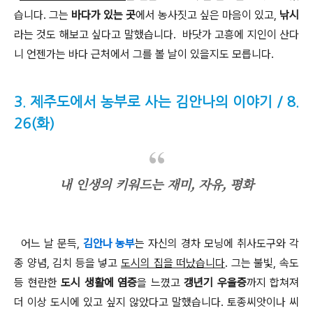
습니다
.
그는
바다가 있는 곳
에서 농사짓고 싶은 마음이 있고
,
낚시
라는 것도 해보고 싶다고 말했습니다
.
바닷가 고흥에 지인이 산다
니 언젠가는 바다 근처에서 그를 볼 날이 있을지도 모릅니다
.
3. 제주도에서 농부로 사는 김안나의 이야기 / 8.
26(화)
내 인생의 키워드는 재미, 자유, 평화
어느 날 문득
,
김안나 농부
는 자신의 경차 모닝에 취사도구와 각
종 양념
,
김치 등을 넣고
도시의 집을 떠났습니다
.
그는 불빛
,
속도
등 현란한
도시 생활에 염증
을 느꼈고
갱년기 우울증
까지 합쳐져
더 이상 도시에 있고 싶지 않았다고 말했습니다
.
토종씨앗이나 씨