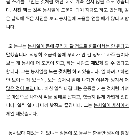
글 쓰기를 그만둔 것처럼 하던 데로 계속 살지 않을 수도 있습니
다.
사진 찍는 것
은 농사일에 도움이 되어 지금도 하고 있는데,
같
은 날짜에 찍은 사진을 보고 농사일에 도움을 얻을 때가 많다고 합
니다
.
오 농부는
농사일이 몸에 무리가 갈 정도로 힘들어서는 안 된다
고
말했습니다
.
적당히 조금씩 몸에 무리가 안 갈 정도로 자주 들여다
보는 게 농사에 더 도움이 되고
,
하는 사람도
재밌게
할 수 있다고
합니다
.
그는 농사일을
노는 것처럼
하고 있습니다
.
일 하려고 하면
안 보이는 게 있는데
,
노는 것처럼 밭에 나가면
여유가 생겨서 더
많은 것이 보입
니다
.
아침 일찍 나갈 때는 운동을 가는 것처럼 가벼
운 마음으로 나가서 작물 상태를 살피고
,
힘들지 않게 가볍게 일합
니다
.
일찍 일어나니까
낮잠
도 즐깁니다
.
그는
농사일이 세상에서
제일 재밌
습니다
.
농사보다 재밌는 게 있냐
는 질문에 오 농부는 한동안 생각에 잠겼