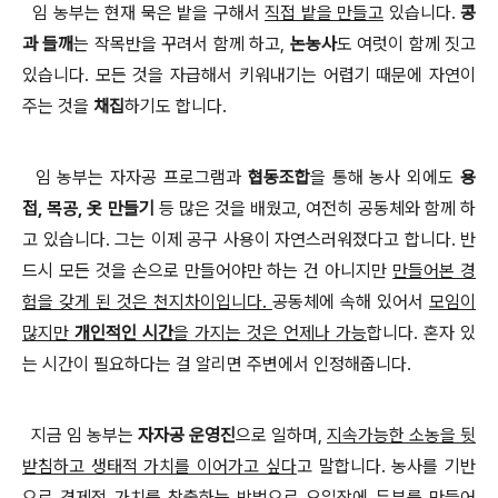
임 농부는 현재 묵은 밭을 구해서
직접 밭을 만들고
있습니다
.
콩
과 들깨
는 작목반을 꾸려서 함께 하고
,
논농사
도 여럿이 함께 짓고
있습니다
.
모든 것을 자급해서 키워내기는 어렵기 때문에 자연이
주는 것을
채집
하기도 합니다
.
임 농부는 자자공 프로그램과
협동조합
을 통해 농사 외에도
용
접
,
목공
,
옷 만들기
등 많은 것을 배웠고, 여전히 공동체와 함께 하
고 있습니다
.
그는 이제 공구 사용이 자연스러워졌다고 합니다
.
반
드시 모든 것을 손으로 만들어야만 하는 건 아니지만
만들어본 경
험을 갖게 된 것은 천지차이입니다
.
공동체에 속해 있어서
모임이
많지만
개인적인 시간
을 가지는 것은 언제나 가능
합니다
.
혼자 있
는 시간이 필요하다는 걸 알리면 주변에서 인정해줍니다
.
지금 임 농부는
자자공 운영진
으로 일하며
,
지속가능한 소농을 뒷
받침하고 생태적 가치를 이어가고 싶다
고 말합니다
.
농사를 기반
으로 경제적 가치를 창출하는 방법으로 오일장에 두부를 만들어