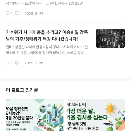
서 ‘게릴라 가드닝’이 열린다고 한다. 날짜는 8월 23일, 토
요일 아침이다. 장소는 우리 집에서 차로 15분이면 닿는 곳
1
1
2025. 8. 28.
이었다. 게릴라 가드닝은 버려지거나 방치된 도심의 땅에
쓰레기를 치우고, 사람들의 눈에 잘 띄는 식물을 심는 도시
재생운동이다. ‘게릴라’라는 말을 쓰는 이유는 해당 땅에 대
기후위기 시대에 춤을 추라고? 이송희일 감독
한 법적 소유권이 없는 시민이 불시에 땅을 이전과 다른 모
습으로 바꾸는 것에서 유래했다. 토지소유자에게 방치한
님의 기후/생태위기 특강 다녀왔습니다!
글 내용
땅에 대한 경각심을 주고 도시에 생기를 불러일으키려는
열며 : 성실한 나라의 환경지킴이 장마가 시작되고 비가 얼
목적이다. 이전에 인천에서 열린 게릴라 가드닝 활동들 매
마 내리지 않은 시점에 올 장마가 끝났다는 소식을 들었습
년 5월1일은 ‘국제 해바라기 게릴라 가드닝 데이’로 세계
니다. 그리곤 기나긴 폭염이 지속되었지요. 장마때 물이 모
전역에서 방치된 땅에 해바라기를 심는 날이다. 올해 인천
1
1
2025. 7. 20.
이지 못해, 논의 물은 바짝바짝 말라갔고, 작물들은 힘겹게
도심에서도 게..
물을 찾아 뿌리를 뻗으며 자리를 지켰습니다. 그리고 반가
운 비소식이 왔습니다. 하지만 중간은 이제 어디에도 없는
것일까요? 이곳저곳에서 집중 폭우가 지속되고, 침수와 산
사태, 홍수, 벽 붕괴 등의 뉴스들이 들립니다. 더 이상 하늘
이 블로그 인기글
의 의중을 알아차리기 어려운 상황 속에서, 기후위기는 우
리들의 발끝 앞까지 와있다고 실감합니다. 오목눈이 기자
는 환경을 지키기 위해 텀블러를 쓰고, 분리수거도 꼬박하
고, 채식도 오랫동안 해왔는데 말이지요. 심해지면 심해졌
지 좀처럼 나아질 기미가 보이지 않..