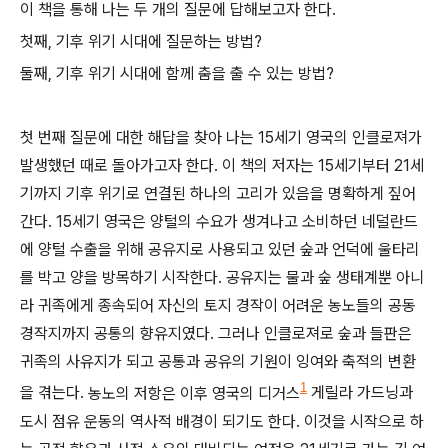
이 책을 통해 나는 두 개의 질문에 답해보고자 한다
.
첫째
,
기후 위기 시대에 질문하는 방법
?
둘째
,
기후 위기 시대에 함께 춤을 출 수 있는 방법
?
첫 번째 질문에 대한 해답을 찾아 나는
15
세기 영국의 인클로져가
발생했던 때로 돌아가고자 한다
.
이 책의 저자는
15
세기부터
21
세
기까지 기후 위기로 연결된 하나의 고리가 있음을 명확하게 짚어
간다
. 15
세기 영국은 양털의 수요가 생겨나고 소비하던 네덜란드
에 양털 수출을 위해 공유지로 사용되고 있던 숲과 언덕에 울타리
를 박고 양을 방목하기 시작한다
.
공유지는 물과 숲 생태계뿐 아니
라 귀족에게 종속되어 자신의 토지 경작이 어려운 농노들의 공동
경작지까지 공통의 향유지였다
.
그러나 인클로져로 숲과 들판은
귀족의 사유지가 되고 공통과 공유의 기원이 잉여와 축적의 변환
1
을 겪는다
.
농노의 저항은 이후 영국의 디거스
게릴라 가드닝과
도시 점유 운동의 역사적 배경이 되기도 한다
.
이것을 시작으로 하