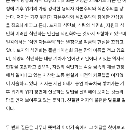
는 공적 향유과 사적 소유의 대비되는 여정은
21
세기로 가는 긴 여
정에 기후 위기의 가장 강력한 용의자 자본주의와 식민주의를 낳
는다
.
저자는 기후 위기가 자본주의와 식민주의의 첨예한 간섭임
을 집요하게 파고 든다
.
토지의 식민화
,
식량의 식민화
,
자원의 식
민화 이러한 식민화는 인간을 식민화하는 것까지 포함하고 있으며
일각에서는
‘
식인 자본주의
’
라는 별칭으로 작금의 현실을 꼬집고
있다
.
토지의 식민화는 플랜테이션화 되는 땅의 아픔을 적고 있으
며
,
식량의 식민화는 대량 기아가 일어났고 일어나고 있는 역사적
현장을 고발하고 있으며
,
자원의 식민화는 각종 금속의 채굴 현장
에서 일어나고 있는 처참한 노동 현실과 내전의 카르텔을 여지없
이 서술하고 있다
.
저자는 지난
5
세기 동안 차곡차곡 쌓여가는 기
후 위기의 위기 장면에 질문하는 방법을 달리해야 보이는 것들의
답을 먼저 보여주고 있는 듯하다
.
친절한 저자의 불편한 말들로 말
이다
.
두 번째 질문은 너무나 뜻밖의 이야기 속에서 그 해답을 찾아보고