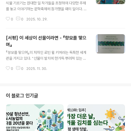
를 모자를 착각한 남자｣와 ｢더 브레인｣은 우리의 생물학적 신체에 대한 사실적
식물 기르기는 원대한 일 작가들을 초청하여 다양한 주제
인..
를 놓고 이야기하는 문학축제에 참가했을 때의 일이다. 사
회자가 작가들에게 글쓰기 외에 관심사가 무엇인지를 물어
0
0
2025. 10. 29.
보았다. 어떤 작가가 ‘베란다에서 식물 기르기’를 하는데,
너무 '작은' 일이라 부끄럽다고 말했다. 동북아시아에서 호
랑이와 표범의 보존 활동을 펼치고 있다는 다른 작가의 ‘큰’
[서평] 이 세상이 선물이라면 - 『향모를 땋으
일에 비하면, 자신이 하는 것은 너무 ‘작은’일이라는 것이
다. 그러나 ‘큰’ 일을 한다는 작가가 오히려 식물을 기르는
며』
글 내용
것은 원대한 일이라고 치켜세웠다. 식물을 기르는 것은 생
『향모를 땋으며』의 저자인 로빈 윌 키머러는 독특한 세계
명을 잇는 일이며, 그것이 바로 한국문학이 탐구하는 진리
관을 가지고 있다. “선물이 발치에 한가득 뿌려져 있는 세
그 자체라는 것이다. 세상을 구하는 식물에 대한 SF소설 식
상”이다. 대가를 요구하지 않은 선물이 내 앞의 세상에 한
물을 기르는 것이 문학과 이어져 있다는 말에서 세상을 구
0
0
2025. 11. 30.
가득 펼쳐져 있다는 생각은 어디에서 나오는 걸까. 가진 것
하는 식물에 대한 S..
에 따라 ‘흙수저’와 ‘금수저’로 출신성분을 가르고, 청년들
이 ‘헬조선’을 탈출할 날을 바라는 한국 사회에서 상상하기
어려운 마음가짐이다. 인디언 여자 치고는 공부를 꽤 잘했
습니다 키머러가 부유한 집안에서 부족함 없이 자랐다는
이 블로그 인기글
추측을 할 수도 있지만, 오히려 그는 인종차별이 심한 미국
에서 아메리카 원주민 포타와토미족의 혈통을 지니고 태어
났다. 그가 식물학자가 되기 위해 대학원 과정에 지원했을
때, 지도교수로부터 받은 추천서에 “인디언 여자 치고는 공
부를 꽤 잘했습니다.”라고 ..