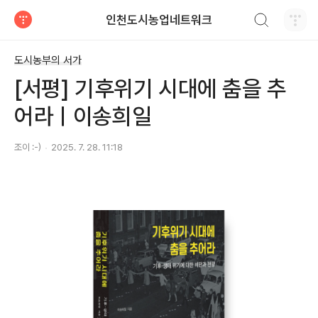
검색하기
인천도시농업네트워크
티스토리
도시농부의 서가
[서평] 기후위기 시대에 춤을 추
어라ㅣ이송희일
조이 :-)
2025. 7. 28. 11:18