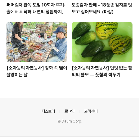
퍼머컬처 완독 모임 10회차 후기:
토종감자 판매 - 18품종 감자를 맛
흙에서 시작해 내면의 정원까지, 1
보고 심어보세요.(마감)
권 완독의 여정과 새로운 출발
[소자농의 자연농사] 장화 속 땀이
[소자농의 자연농사] 단맛 없는 참
찰랑이는 날
외의 쓸모 — 풋참외 깍두기
의안내
티스토리
로그인
고객센터
© Daum Corp.