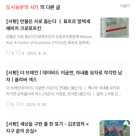
더보기
도시농부의 서가
의 다른 글
[서평] 만물은 서로 돕는다 ｜ 표트르 알렉세
예비치 크로포트킨
글 내용
만물은 서로 돕는다크로포트킨의 상호부조론원제 Mutual
Aid: A Factor of Evolution (1902년) 표트르 알렉세예
비치 크로포트킨 (지은이) 김영범 (옮긴이) ｜ 르네상스 ㅣ
3
4
2025. 8. 31.
서평 김보혜 인천도시농업네트워크 이사, 도림공동체텃밭
회원 크로포트킨이 밝힌 자연의 법칙과 진화의 요인 21세
기 현대를 살아가는 우리는 동시대를 살아가는 원시부족에
[서평] 더 브레인ㅣ데이비드 이글먼, 아내를 모자로 착각한 남
대해 어떤 생각을 가지고 있는가? 문맹과 물질의 풍요로움
이 부재한, 인간답지 못한 삶이라는 생각을 품고 있지는 않
자ㅣ올리버 색스
글 내용
은가?2년 전 아마존에서 살아남은 형제들에 대한 기사를
더 브레인데이비드 이글먼 (지은이) 전대호 (옮긴이) ｜ 해나무 아내를 모자로
읽은 적이 있다. 비록 밀림이라는 특수한 상황이었다 쳐도
착각한 남자올리버 색스 (지은이) 이정호, 조석현 (옮긴이) ｜ 알마 ㅣ서평 김보
그 형제들의 생존이 의미하는 바는 분명 특별하다고 생각
혜 인천도시농업네트워크 이사, 도림공동체텃밭 회원 생물학적 인간에 대한 사
했다. 그것은 그들이 어린 나이의 아이들이었지만, 형제적
0
1
2025. 9. 30.
회적 이해 그리고 공동체텃밭 오늘은 차를 몰아 텃밭으로 가는데 눈에 눈물이
관..
고였다. 그러나 나는 그닥 슬픈 감정도 없이 그저 간사하게 장난질을 하는 감정
이 기분을 만드는 탓이라고 바로 눈물을 지웠다. 오늘의 하루를 온통 적어보아
[서평] 세상을 구한 풀 한 포기 - 김초엽의 <
도 눈물의 실체를 알 수 없을 것이니 모든 것을 털어놓는 수고로움을 하지 않겠
지만, 이 책 두 권을 어떻게 소개할지는 눈물로부터 시작해 보기로 했다. ｢아내
지구 끝의 온실>
글 내용