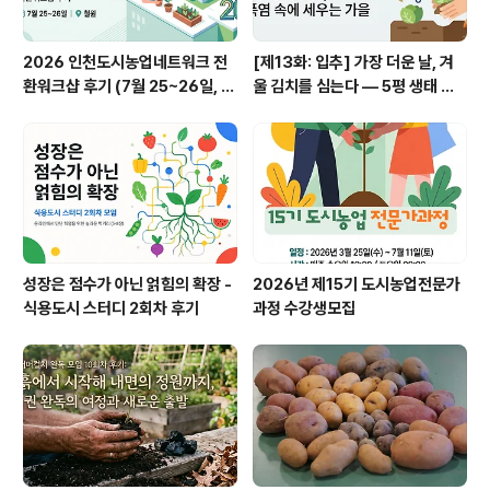
2026 인천도시농업네트워크 전
[제13화: 입추] 가장 더운 날, 겨
환워크샵 후기 (7월 25~26일, 철
울 김치를 심는다 — 5평 생태 텃
원)
밭, 폭염 속에 세우는 가을
성장은 점수가 아닌 얽힘의 확장 -
2026년 제15기 도시농업전문가
식용도시 스터디 2회차 후기
과정 수강생모집