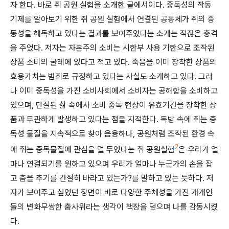
자 한다
.
바로 쥐 공원 실험을 소개한 글에서이다
.
중독성의 작동
기제를 알아보기 위한 쥐 공원 실험에서 연결된 공동체가 쥐의 중
동성을 해독하고 있다는 결과를 보여주었다는 소개는 적잖은 충격
을 주었다
.
저자는 자본주의 소비는 시한부 사용 기한으로 조작된
상품 소비의 굴레에 있다고 적고 있다
.
죽음을 이미 장착한 상품의
효용가치는 범죄로 규정하고 있다는 사실도 소개하고 있다
.
그러
나 이미 중독성을 가진 소비사회에서 소비자는 공허함을 소비하고
있으며
,
단절된 삶 속에서 소비 중독 현상이 유효기간을 장착한 상
품과 무관하게 발생하고 있다는 점을 지적한다
.
독방 속에 쥐는 중
독성 물질을 지속적으로 찾아 음용하나
,
공원처럼 조작된 환경 속
2
에 쥐는 중독물질에 관심을 덜 두었다는 쥐 공원실험
은 우리가 얼
마나 연결되기를 원하고 있으며 우리가 얼마나 누군가의 손을 잡
고 춤을 추기를 간절히 바라고 있는가
?
를 말하고 있는 듯하다
.
저
자가 보여주고 싶었던 장면이 바로 다양한 주체성을 가진 개개인
들의 변화무쌍한 춤사위라는 생각이 책장을 덮으며 나를 감동시켰
다
.