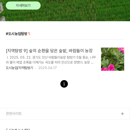
자세히보기
도시농업탐방
1
[지역탐방 9] 숲의 순환을 담은 숲밭, 바람들이 농장
ㅣ 2025. 05. 22. 경기도 안산 바람들이농장 탐방기 5월 중순, 나무
와 풀이 제법 초록을 더해가는 국도를 따라 안산으로 향했다. 농장 입
구 안쪽의 '바람들이농장' 현판이 걸린 원두막 뒤로 꽃분홍, 연분홍 작
도시농업/지역탐방기
2025.06.17
약이 눈에 들어온다. 이 곳 농장주는 아름다움을 사랑하는 사람이구나.
여기는 농부이자 시인, 단체의 대표이자 선생, 운동가이자 도시농업 선
구자로 불리는 안철환 선생님의 이다. 도시농업 분야에서 바람들이 농
1
장은 꽤 유명한 듯 하다. 포털에 이름만 넣어도 답사 후기가 여럿 보인
다. 도시농업에 관심이 있고 공부를 한 사람이라면 그의 책을 한번쯤
접했을 것이다. (2009), (2016), (2023) 등을 썼고, 함께 엮은 책
으로 (2014), (2020) 등 총 25편 넘는 글을 썼다. 바..
관련사이트