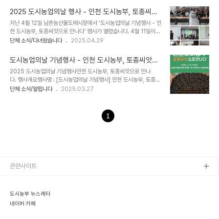
이 시기 대지가 머금고 있는 수분과 온도가 식물의 성장에 얼마나 최적
기 : https://forms.gle/BCGnrFD92cxVSQzK6 2026 토종씨
화되어 있는지를 상징적으로 보여..
2025 도시농업의날 행사 - 인천 도시농부, 토종씨앗
앗 나눔행사 참가 신청 및 설문2026년 4월 11일(토)에 개최되는 '토
으로 만나다.
지난 4월 12일 남촌농산물도매시장에서 '도시농업의날 기념행사 - 인
종으로 만나는 도시농부' 행사의 참가 신청서입니다. 2026 도시농업
천 도시농부, 토종씨앗으로 만나다' 행사가 열렸습니다. 4월 11일이
의날 기념 토종씨앗 나눔행사 토종으로 만나는 도시농부 2026년 4
도시농업의 날입니다. 지난 22년 인천도시농업시민협의회가 주최한
단체 소식/다녀왔습니다
2025.04.29
월 11일 (토) 10:00 ~ 12:00 인천업docs.google.com 공동주관
도시농업의날 기념행사를 같은 도매시장 옥상텃밭인 해바람텃밭에서
인천업사이클에코센터, 토종씨드림인천지부, 씨앗이음, 해바..
진행했었는데, 오랫만에 단체들이 연합해서 기념식을 진행했습니다.
도시농업의날 기념행사 - 인천 도시농부, 토종씨앗으
이번 행사는 토종씨앗을 주제로 치뤄졌습니다. 다른것보다 토종씨앗
로 만나다 (4. 12. 14:00)
2025 도시농업의날 기념행사인천 도시농부, 토종씨앗으로 만나
을 나누자는 취지를 중심에 두고 행사를 기획하게 되었습니다. 인천에
다. 행사개요행사명 : [도시농업의날 기념행사] 인천 도시농부, 토종씨
서 토종씨앗을 키우고 나눔하는 단체들이 중심이되어 함께 행사를 기
앗으로 만나다.일시 : 2025년 4월 12일(토) 오후 2시장소 : 남촌농
단체 소식/알립니다
2025.03.27
획하다보니 도시농업의날과 겹쳐 도시농업단체들도 함께하게 되었죠.
산물도매시장 업무동 4층 다목적실 / 과일동 옥상텃밭 (해바람텃밭)
사실 토종모임들도 인천에서 활동하니 도시농업단체라고 볼 수 있습
대상 : 토종과 도시농업에 관심있는 인천시민 150여 명내용 : 토종씨
니다. 여기에 인천도시농업시민협의회가 함께하게 되어 행사가 더 ..
앗나눔, 토종씨앗전시, 각 단체별 홍보 및 체험활동, 간단한 기념식 및
1
퍼포먼스, 강의 등. 후원 : 농림축산식품부, 농림수산식품교육문화정보
원주관 : 인천도시농업의날기념행사준비위원회 (부평토종학교, 부평
도시농업네트워크, 씨앗이음, 인천업사이클에코센터, 인천환경운동연
합, 텃밭놀이터 고랑, 토종씨드림 인천지부, 한국마스터가드너 인천지
회, 해바람텃밭, 인천도시농업시민협의회,..
관련사이트
도시농부 뉴스레터
네이버 카페