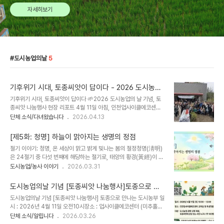
자세히보기
도시농업의날
5
기후위기 시대, 토종씨앗이 답이다 - 2026 도시농업
의 날 토종씨앗 나눔행사
기후위기 시대, 토종씨앗이 답이다 🌱2026 도시농업의 날 기념, 토
종씨앗 나눔행사 현장 리포트 4월 11일 아침, 인천업사이클에코센터
교육실에 60여 명의 도시농부들이 모였습니다. 손에는 빈 봉투를 하
단체 소식/다녀왔습니다
2026.04.13
나씩 들고서요. 창밖엔 봄볕이 가득했지만, 강단에 선 유형민 강사의
목소리엔 묵직한 위기감이 담겨 있었습니다."지금 우리 농업은 기후위
[제5화: 청명] 하늘이 맑아지는 생명의 정점
기 앞에 너무 취약합니다."'토종으로 만나는 도시농부'라는 슬로건 아
절기 이야기: 청명, 온 세상이 맑고 밝게 빛나는 봄의 절정청명(淸明)
래 열린 이번 행사. 단순한 씨앗 나눔 행사가 아니었습니다. 기후 격변
은 24절기 중 다섯 번째에 해당하는 절기로, 태양의 황경(黃經)이 15
의 시대를 살아가는 우리가 농업의 미래를 어디서 찾아야 하는지, 그
도에 도달하는 시기를 의미합니다. 보통 양력으로는 4월 4일이나 5
도시농업/농사 이야기
2026.03.31
근본적인 질문을 던지는 자리였습니다. 지금 우리 농업, 어떻게 무너지
일경에 해당하며, 말 그대로 '하늘이 차츰 맑아진다'는 뜻을 지니고 있
고 있나기후위기가 농업을 위협한다는 말, 추상적으로 들릴 수 있습니
습니다. 이 시기는 긴 겨울의 잔재였던 음의 기운이 완전히 물러나고,
다. 하지만 현장의 숫자는 냉혹합니..
도시농업의날 기념 [토종씨앗 나눔행사]토종으로 만
대지 위에 온전한 양기가 가득 차면서 가시거리가 비약적으로 늘어나
나는 도시농부 (4. 11. 10:00 | 인천업사이클에코센
도시농업의날 기념 [토종씨앗 나눔행사] 토종으로 만나는 도시농부 일
고 온 세상이 맑고 깨끗하게 보이는 자연 현상을 직접적으로 묘사합니
터)
시 : 2026년 4월 11일 오전10시장소 : 업사이클에코센터 (미추홀구
다. 우리 선조들은 청명 절기를 만물이 소생하는 생명력의 극치로 이해
학익동 488-2)특강 : 기후위기시대 토종농사와 재배법나눔 : 단체활
단체 소식/알립니다
2026.03.26
했습니다. "청명에는 부지깽이를 꽂아도 싹이 난다"는 유명한 속담은
동나눔, 토종씨앗나눔대상 : 토종에 관심있는 누구나 100여명 신청하