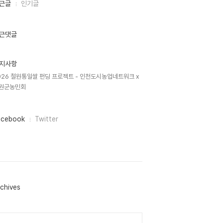
근글
인기글
근댓글
지사항
026 철원통일쌀 펀딩 프로젝트 - 인천도시농업네트워크 x
원군농민회
acebook
Twitter
chives
lendar