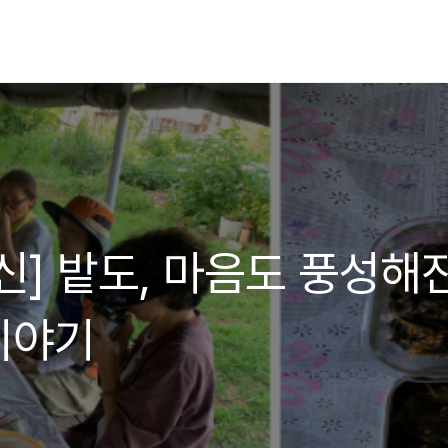
신] 밭도, 마음도 풍성해
이야기