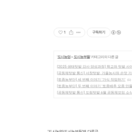
1
구독하기
'
도시농업
>
도시농부들
' 카테고리의 다른 글
[2025 생태텃밭 강사 양성과정] 학교와 텃밭 사
[공동체텃밭 통신] 서창텃밭, 가을농사와 손맛 
[토종농부단] 세 번째 이야기 '가식 작업하기'
(1)
[토종농부단] 두 번째 이야기 '토종배추 모종 만들
[공동체텃밭 통신] 도림텃밭 6월 공동체모임 소
'도시농업/도시농부들'의 다른글