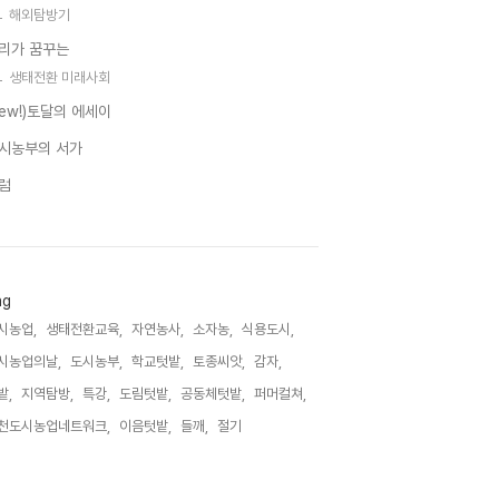
해외탐방기
리가 꿈꾸는
생태전환 미래사회
new!)토달의 에세이
시농부의 서가
럼
ag
시농업,
생태전환교육,
자연농사,
소자농,
식용도시,
시농업의날,
도시농부,
학교텃밭,
토종씨앗,
감자,
밭,
지역탐방,
특강,
도림텃밭,
공동체텃밭,
퍼머컬쳐,
천도시농업네트워크,
이음텃밭,
들깨,
절기,