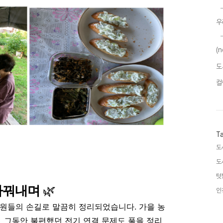
우
(
도
컬
T
도
도
텃
가꿔내며
🌿
인
원들의 손길로 말끔히 정리되었습니다. 가을 농
 그동안 불편했던 전기 연결 문제도 풀을 정리