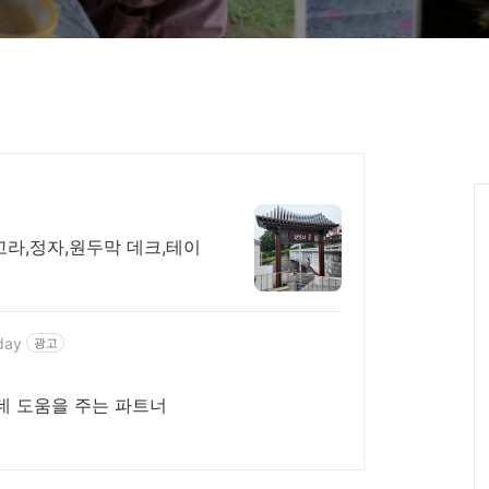
고라,정자,원두막 데크,테이
day
광고
데 도움을 주는 파트너