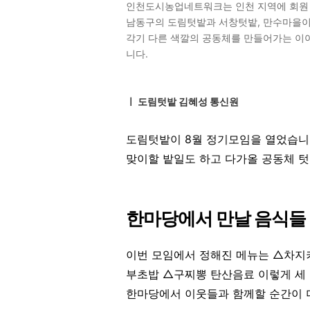
인천도시농업네트워크는 인천 지역에 회원 
남동구의 도림텃밭과 서창텃밭, 만수마을
각기 다른 색깔의 공동체를 만들어가는 이
니다.
ㅣ 도림텃밭 김혜성 통신원
도림텃밭이 8월 정기모임을 열었습니다
맞이할 밭일도 하고 다가올 공동체 텃
한마당에서 만날 음식들
이번 모임에서 정해진 메뉴는
△차지
부초밥 △구찌뽕 탄산음료
이렇게 세
한마당에서 이웃들과 함께할 순간이 