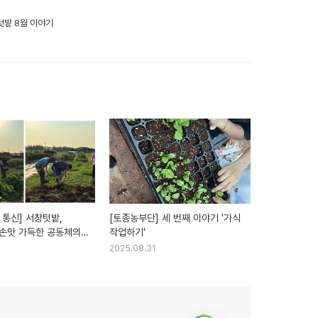
텃밭 8월 이야기
 통신] 서창텃밭,
[토종농부단] 세 번째 이야기 '가식
손맛 가득한 공동체의
작업하기'
대합니다!
2025.08.31