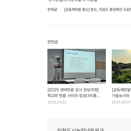
현재글
[공동체텃밭 통신] 밭도, 마음도 풍성해진 도림
관련글
[2025 생태텃밭 강사 양성과정]
[공동체텃밭
학교와 텃밭 사이의 징검다리를
가을농사와 
내다.
시간으로 초
2025.09.22
2025.09.01
인천도시농업네트워크