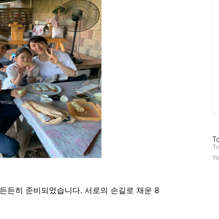
방
To
문
To
자
Ye
수
든든히 준비되었습니다. 서로의 손길로 채운 8