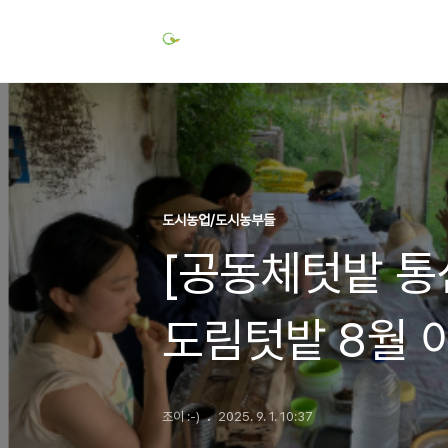
도시농업/도시농부들
[공동체텃밭 통
도림텃밭 8월 
조이 :-)
2025. 9. 1. 10:37