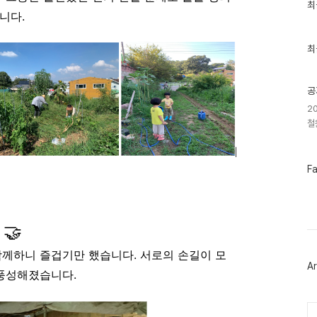
최
최
근
니다.
글
과
인
최
기
글
공
2
철
페
F
이
스
북
트
위
🤝
터
플
함께하니 즐겁기만 했습니다. 서로의 손길이 모
러
Ar
그
 풍성해졌습니다.
인
Ca