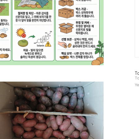
방
To
문
To
자
Ye
수