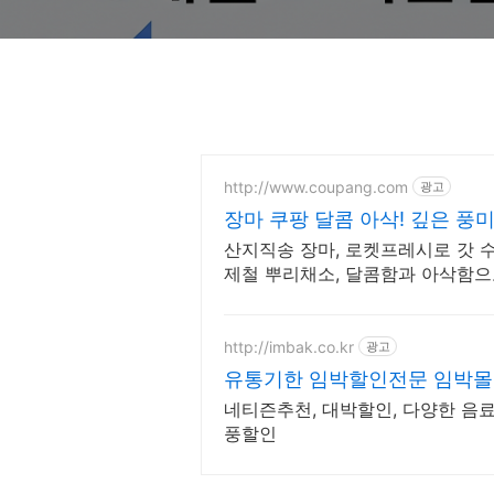
http://www.coupang.com
광고
장마 쿠팡 달콤 아삭! 깊은 풍
산지직송 장마, 로켓프레시로 갓 
제철 뿌리채소, 달콤함과 아삭함으
http://imbak.co.kr
광고
유통기한 임박할인전문 임박몰
박쇼핑몰
네티즌추천, 대박할인, 다양한 음료
풍할인