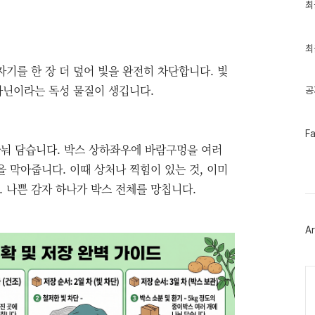
최
최
근
글
과
인
최
기
자기를 한 장 더 덮어 빛을 완전히 차단합니다. 빛
글
라닌이라는 독성 물질이 생깁니다.
공
페
F
이
 나눠 담습니다. 박스 상하좌우에 바람구멍을 여러
스
북
을 막아줍니다. 이때 상처나 찍힘이 있는 것, 이미
트
. 나쁜 감자 하나가 박스 전체를 망칩니다.
위
터
플
러
Ar
그
인
Ca