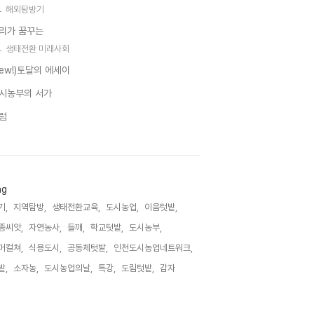
해외탐방기
리가 꿈꾸는
생태전환 미래사회
new!)토달의 에세이
시농부의 서가
럼
ag
기,
지역탐방,
생태전환교육,
도시농업,
이음텃밭,
종씨앗,
자연농사,
들깨,
학교텃밭,
도시농부,
머컬쳐,
식용도시,
공동체텃밭,
인천도시농업네트워크,
밭,
소자농,
도시농업의날,
특강,
도림텃밭,
감자,