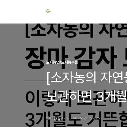
도시농업/도시농부들
[소자농의 자연
보관하면 3개
아메바!(김충기)
2026. 7. 1. 22:25