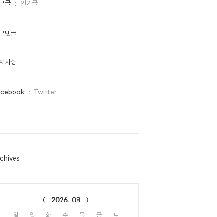
근글
인기글
근댓글
지사항
acebook
Twitter
chives
lendar
2026. 08
일
월
화
수
목
금
토