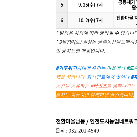
공동체가 
5
9. 25(수) 7시
활
전환마을 지
6
10. 2(수) 7시
* 일정은 사정에 따라 달라질 수 있습니다
* 9월7일(토) 일정은 남촌농산물도매
번 공지드릴 예정입니다.
#기후위기
시대에 우리는
마을에서
#도
체
를 꿈꿉니다.
화석연료에서 벗어나
#
공간을 공유하는
#커먼즈
를 넓혀나가는
혼자는 힘들지만 함께하면 즐겁습니다!
전환마을남동 / 인천도시농업네트워크
문의 : 032-201-4549