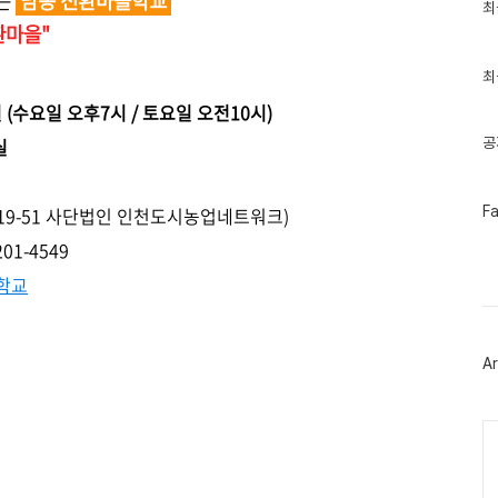
우는
남동 전환마을학교
최
최
근
환마을"
글
과
인
최
기
일
(수요일 오후7시 / 토요일 오전10시)
글
실
공
페
-4619-51 사단법인 인천도시농업네트워크)
F
이
스
1-4549
북
트
을학교
위
터
플
러
Ar
그
인
Ca