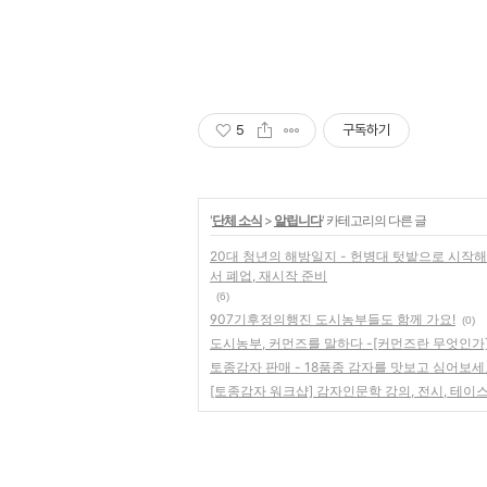
5
구독하기
'
단체 소식
>
알립니다
' 카테고리의 다른 글
20대 청년의 해방일지 - 헌병대 텃밭으로 시작
서 폐업, 재시작 준비
(6)
907기후정의행진 도시농부들도 함께 가요!
(0)
도시농부, 커먼즈를 말하다 -[커먼즈란 무엇인가] 책읽
토종감자 판매 - 18품종 감자를 맛보고 심어보세요
[토종감자 워크샵] 감자인문학 강의, 전시, 테이