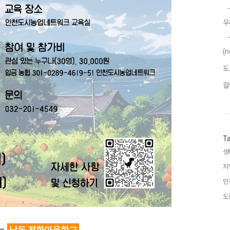
우
(
도
컬
T
생
지
인
도