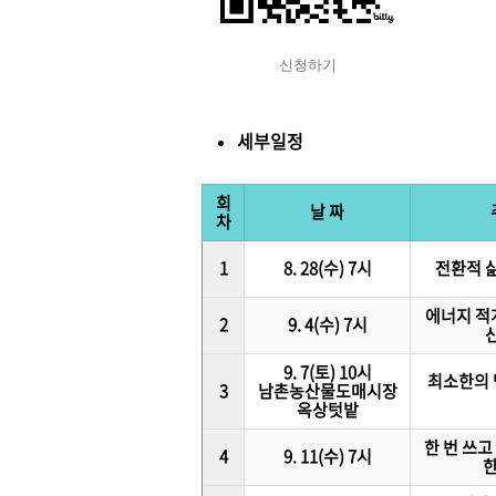
신청하기
세부일정
회
날 짜
차
1
8. 28(수) 7시
전환적 
에너지 적
2
9. 4(수) 7시
9. 7(토) 10시
최소한의 
3
남촌농산물도매시장
옥상텃밭
한 번 쓰고
4
9. 11(수) 7시
한