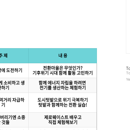
주 제
내 용
전환마을은 무엇인가?
방
To
삶에 도전하기
기후위기 시대 함께 활동 고민하기
문
To
자
Ye
게 소비하고 생
함께 에너지 자립을 하려면
수
산하기
전기를 생산하는 체험하기
먹거리 자급하
도시텃밭으로 위기 극복하기
기
텃밭과 함께하는 전환 실습!
 버리기엔 소중
제로웨이스트 배우고
 것들
직접 체험해보기