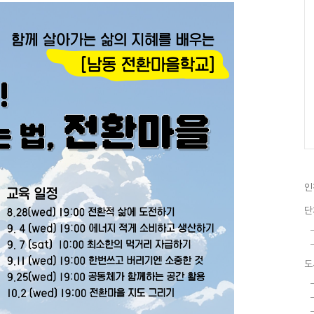
인
단
도