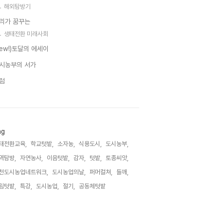
해외탐방기
리가 꿈꾸는
생태전환 미래사회
new!)토달의 에세이
시농부의 서가
럼
ag
태전환교육,
학교텃밭,
소자농,
식용도시,
도시농부,
역탐방,
자연농사,
이음텃밭,
감자,
텃밭,
토종씨앗,
천도시농업네트워크,
도시농업의날,
퍼머컬쳐,
들깨,
림텃밭,
특강,
도시농업,
절기,
공동체텃밭,