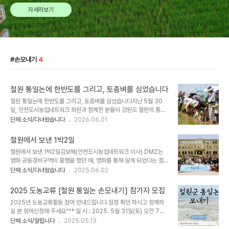
자세히보기
손모내기
4
철원 통일논에 한반도를 그리고, 토종벼를 심었습니다
철원 통일논에 한반도를 그리고, 토종벼를 심었습니다지난 5월 30
일, 인천도시농업네트워크 회원과 함께한 분들이 강원도 철원의 통일
논으로 향했습니다. 인천 시민 여든 명과 철원군농민회 회원 스무 분,
단체 소식/다녀왔습니다
2026.06.01
모두 백여 명이 모여 민통선 안 통일논에 한반도 모양으로 토종벼를 심
은 날입니다. 그 하루를 회원 여러분께 전합니다. 인천도시농업네트워
철원에서 보낸 1박2일
크가 철원 통일논 모내기에 함께한 것은 2013년부터입니다. 어느덧
철원에서 보낸 1박2일김보혜(인천도시농업네트워크 이사) DMZ는
십삼 년. 강산이 한 번 하고도 반쯤 더 바뀌는 동안, 우리는 봄이면 모
영화 공동경비구역이 흥행을 했던 때, 영화를 통해 알게 되었다는 점
를 심고 가을이면 벼를 거두러 이 길을 오갔습니다. 올해는 특히 지난
말고는 한 번도 깊게 생각해 본 적이 없는 곳이다. 그래서 이번 통일논
단체 소식/다녀왔습니다
2025.06.02
해와 달랐습니다. 철원오대쌀로만 손모내기를 하던 데서 토종쌀을 더
모내기 행사는 나에게 DMZ와 철원 그리고 남과 북으로 분단된 한반
하기로 한 것입니다. 논습지동아리(회장 오송원)에서 붉은차나락, 각
도의 현실에 시선을 두고 바라보게 된 또 다른 전환의 기회가 되었다.
시나, 선달, 멧돼지찰 네 종의 토종벼 모..
2025 도농교류 [철원 통일논 손모내기] 참가자 모집
사실 1박 2일 모내기는 내게 시간적으로 부담이었다. 2주 후에 있을
​2025년 도농교류활동 참여 안내드립니다.일정 확인 하시고 함께하
학위논문 발표일에 준비 기한을 넘겨, 발표를 할 수 없게 되는 상황이
실 분 참여신청해 주세요^^​* 일 시 : 2025. 5월 31일(토) 오전 7시
올지도 모를 아슬아슬한 시간을 보내고 있었기 때문이다. 미리 할 일을
출발(버스이용)* 장 소 : 철원 민통선지역 통일논 일대* 활 동 : 철원
단체 소식/알립니다
2025.05.13
마치고 발걸음을 가벼이 해야 마땅할 것을, 우리의 삶이 어디 그리 깔
농민회 이야기 나눔, 한반도 평화기원 손모내기, 식사나눔 외 다양한