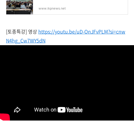
www.ikpnews.net
[토종특강] 영상
https://youtu.be/uD-OnJFvPLM?si=cnw
N4hg_Cw7WY5dN