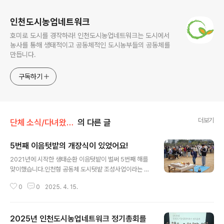
인천도시농업네트워크
호미로 도시를 경작하라! 인천도시농업네트워크는 도시에서
농사를 통해 생태적이고 공동체적인 도시농부들의 공동체를
만듭니다.
구독하기
더보기
단체 소식/다녀왔습니다
의 다른 글
5번째 이음텃밭의 개장식이 있었어요!
글 내용
2021년에 시작한 생태순환 이음텃밭이 벌써 5번째 해를
맞이했습니다.인천형 공동체 도시텃밭 조성사업이라는 주
민참여예산사업으로 시작해 2023년부터 인천시 본예산
0
0
2025. 4. 15.
으로 편성된 이음텃밭은 송도동 28-1번지(국제병원부지)
의 유휴지를 활용해 조성한 공동체텃밭입니다. 형식적으로
는 시민들의 신청을 받아 텃밭을 부여받고 농사짓는 여느
2025년 인천도시농업네트워크 정기총회를
텃밭들과 같아보이지만, 농사활동과 더불어 자원활동을 통