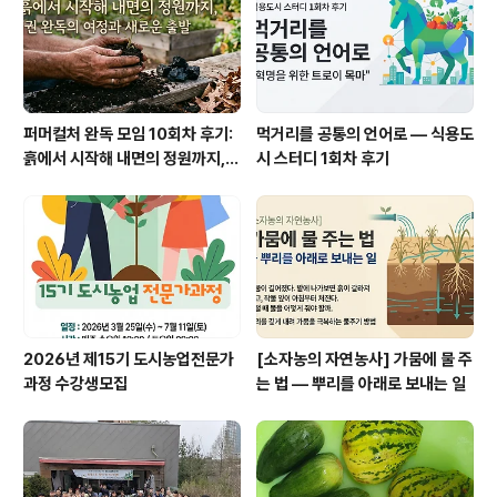
퍼머컬처 완독 모임 10회차 후기:
먹거리를 공통의 언어로 — 식용도
흙에서 시작해 내면의 정원까지, 1
시 스터디 1회차 후기
권 완독의 여정과 새로운 출발
2026년 제15기 도시농업전문가
[소자농의 자연농사] 가뭄에 물 주
과정 수강생모집
는 법 — 뿌리를 아래로 보내는 일