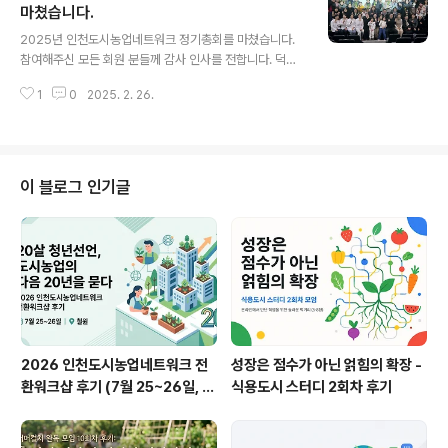
한 기부텃밭운영, 자발적인 소모임활동, 자치활동을 통해
마쳤습니다.
글 내용
만들어가는 행사와 체험, 교육 등 복합적인 기능을 해오고
2025년 인천도시농업네트워크 정기총회를 마쳤습니다.
있죠. 인천시민들이 참여하고 함께 만들어가는 텃밭을 목
참여해주신 모든 회원 분들께 감사 인사를 전합니다. 덕분
적으로 하고 있습니다. 올해도 간단한 시농제의 형식을 빌
에 올해도 활기차고 즐겁게 활동을 시작할 수 있게 되었습
려 개장식이 진행되었습니다. 풍물소리가 들리니 여기저기
1
0
2025. 2. 26.
니다.[2025년 정기총회 결과]재적인원 159명중 위임 포
에서 밭을 일구던 시민들도 가운데 마당으로 모여들고 올
함 86명이 참석해주셨고, 4개의 안건이 모두 원안대로 통
해 ..
과되었습니다.특히 올해는 기존 이사의 임기만료로 새로운
이사와 대표를 선출하였습니다.- 대표(김충기), 이사(이은
자, 이종범, 김보혜, 방제식), 감사(고정임, 이대원)2025년
이 블로그 인기글
정기총회 자료집 - 사업평가 결산, 감사, 사업계획 예산, 임
원선출, 단체현황과 정관 등을 보실 수 있습니다. 2025년
정기총회 회의록 - 이날 회의 결과를 회의록에서 확인하세
요.이날 총회는 공연과 활동공유로 시작했습니다.공연중에
가장 먼저 준비를 시작..
2026 인천도시농업네트워크 전
성장은 점수가 아닌 얽힘의 확장 -
환워크샵 후기 (7월 25~26일, 철
식용도시 스터디 2회차 후기
원)