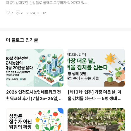
품부 과학기술정책과 (안창석 사무관)발제2) 인천농업기
이음텃밭따듯한 손길들로 올해도 고구마가 익어가고 있습
술센터 도시농업과 사업성과 및 25년도 사업계획 (이진철
니다.아이, 어른 모두 모여 수확의 기쁨을 나누는 소소한 고
과장)15:55-17:002부 활동사례 공유사례1) 인천시 남촌
7
6
2024. 10. 12.
구마 축제!!만수마을이음텃밭으로 여러분을 초대합니
농산물도매..
다. 일시 : 2024년 10월 19일 토요일, 오후 4시~6시 30
분 장소 : 장수초등학교 건너편 밭길 끝 ‘만수마을이음텃밭’
(만수동 597번지) 내용 : 고구마캐기 / 모닥불에 고구마굽
기 / 다양한 생태텃밭활동 / 농기구수리 / 돌멩이국나눔 /
이 블로그 인기글
마을이야기 등 준비물 : 빈텀블러나 컵, 마실물, 개인그릇
(볼,대접), 수저, 장바구니 – 일회용을 사용하지 않
고 쓰레기가 만들어지지 않는 행사로 준비합니다. 준비물
꼭 챙겨주세요!! 신청 : https://forms.gle/..
2026 인천도시농업네트워크 전
[제13화: 입추] 가장 더운 날, 겨
환워크샵 후기 (7월 25~26일, 철
울 김치를 심는다 — 5평 생태 텃
원)
밭, 폭염 속에 세우는 가을