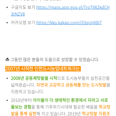
구글지
도 보기
https://maps.app.goo.gl/TroTiW2kdCH
3tNZV8
카카오맵 보기
https://kko.kakao.com/j33qUnX8i7
🍅
그동안 많은 분들의 도움으로 성장할 수 있었습니다.
2007년 시작한 인천도시농업네트워크는
2008년 공동체텃밭을 시작
으로 도시농부들의 실천공간을
넓혀왔습니다.
자연과 교감하고 공동체를 만는 도시텃밭
을
지원하고 있습니다.
2010년부터
아이들이 더 생태적인 환경에서 자라고 서로
돌보는 경험
을 통해 기후위기시대에 필요한 배움을
학교텃
밭을 통해 실현
해 가고 있습니다. 2019년
학교텃밭 지원조