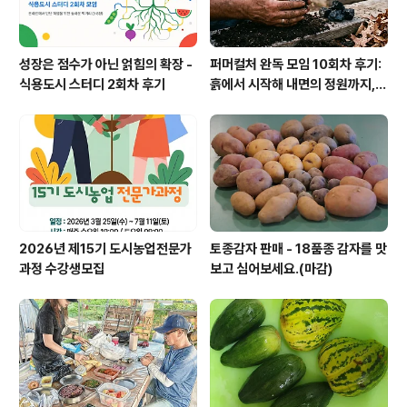
성장은 점수가 아닌 얽힘의 확장 -
퍼머컬처 완독 모임 10회차 후기:
식용도시 스터디 2회차 후기
흙에서 시작해 내면의 정원까지, 1
권 완독의 여정과 새로운 출발
2026년 제15기 도시농업전문가
토종감자 판매 - 18품종 감자를 맛
과정 수강생모집
보고 심어보세요.(마감)