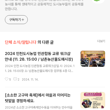
농사를 통해 생태적이고 공동체적인 도시농부들의 공동체를
만듭니다.
구독하기
더보기
단체 소식/알립니다
의 다른 글
2024 인천도시농업 민관합동 교류 워크샵
안내 (11. 28. 15:00 / 남촌농산물도매시장)
글 내용
2024 인천 도시농업 민관합동 교류워크샵일 시: 2024. 1
1. 28. 15:00장 소: 남촌농산물도매시장 업무동 4층 다목
적실대 상: 도시농업단체 회원, 인천시 관내 유관기관 담당
5
2
2024. 11. 14.
자, 관심있는 인천시민 40여명공동주관: 인천도시농업네
트워크, 인천광역시, 인천도시농업시민협의회, 전국도시농
업시민협의회 세부계획시 간구 분내 용14:30-15:00접수
[소소한 고구마 축제]에서 마을과 이어지는
행사 신청접수15:00-15:15개회개회 및 내외빈 소개인사
말 - 인천시, 시민협의회15:15-16:451부 도시농업 발전
텃밭을 경험하세요.
글 내용
방향발제1) 도시농업 5개년 계획의 방향과 과제_ 농림축식
2024년 소소한 고구마축제만수동을 이어주는 만수마을