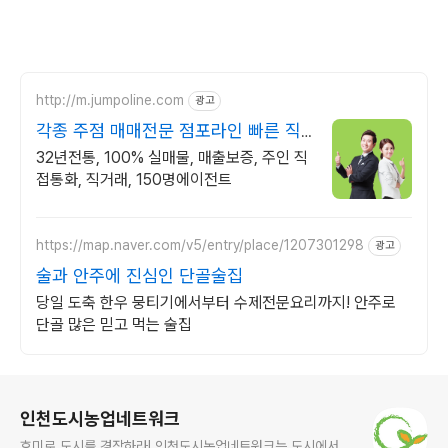
http://m.jumpoline.com
광고
각종 주점 매매전문 점포라인 빠른 직
거래 & 안전중개거래
32년전통, 100% 실매물, 매출보증, 주인 직
접통화, 직거래, 150명에이전트
https://map.naver.com/v5/entry/place/1207301298
광고
술과 안주에 진심인 단골술집
당일 도축 한우 뭉티기에서부터 수제전문요리까지! 안주로
단골 많은 믿고 먹는 술집
로그 정보
인천도시농업네트워크
호미로 도시를 경작하라! 인천도시농업네트워크는 도시에서