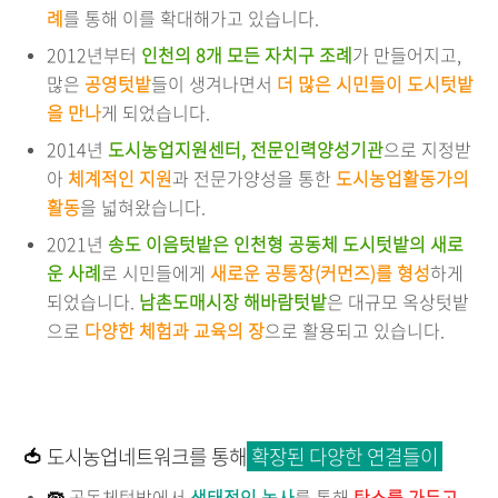
례
를 통해 이를 확대해가고 있습니다.
2012년부터
인천의 8개 모든 자치구 조례
가 만들어지고,
많은
공영텃밭
들이 생겨나면서
더 많은 시민들이 도시텃밭
을 만나
게 되었습니다.
2014년
도시농업지원센터, 전문인력양성기관
으로 지정받
아
체계적인 지원
과 전문가양성을 통한
도시농업활동가의
활동
을 넓혀왔습니다.
2021년
송도 이음텃밭은 인천형 공동체 도시텃밭의 새로
운 사례
로 시민들에게
새로운 공통장(커먼즈)를 형성
하게
되었습니다.
남촌도매시장 해바람텃밭
은 대규모 옥상텃밭
으로
다양한 체험과 교육의 장
으로 활용되고 있습니다.
🍅
도시농업네트워크를 통해
확장된 다양한 연결들이
🦠
공동체텃밭에서
생태적인 농사
를 통해
탄소를 가두고