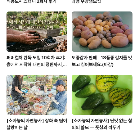
식용도시 스터디 2회차 후기
과정 수강생모집
퍼머컬처 완독 모임 10회차 후기:
토종감자 판매 - 18품종 감자를 맛
흙에서 시작해 내면의 정원까지, 1
보고 심어보세요.(마감)
권 완독의 여정과 새로운 출발
[소자농의 자연농사] 장화 속 땀이
[소자농의 자연농사] 단맛 없는 참
찰랑이는 날
외의 쓸모 — 풋참외 깍두기