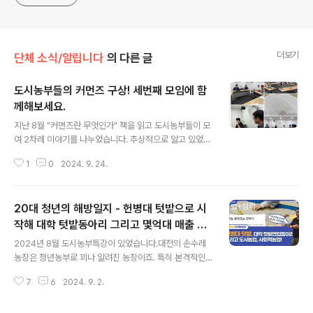
더보기
단체 소식/알립니다
의 다른 글
도시농부들의 커먼즈 구상! 세번째 모임에 함
께해보세요.
글 내용
지난 8월 "커먼즈란 무엇인가" 책을 읽고 도시농부들이 모
여 2차례 이야기를 나누었습니다. 추상적으로 알고 있었던
커먼즈Commons를 조금이나마 개념화하는데 함께 이야
1
0
2024. 9. 24.
기하는게 많은 도움이 되었습니다. ​지난 9월 두번째 모임
을 하면서, 이제 우리가 커먼즈 활동을 구상해보고 이걸 토
론하면서 구체화하자는 이야기가 있었습니다. 그래서 다음
20대 청년의 해방일지 - 헌병대 텃밭으로 시
10월 모임은 준비된 이야기로 토론해보고자 합니다. ​흥미
있는 이야기라 생각되시면 언제든 열려있으니 참여하세요.
작해 대학 텃밭동아리 그리고 몇억대 매출 농
글 내용
도시농부들의 커먼즈 구상!일시 : 2024년 10월 10일 오
장에서 폐업, 재시작 준비
2024년 8월 도시농부특강이 있었습니다.대전의 손수레
후7시장소 : 인천도시농업네트워크 교육실​내용 : 도시농부
농장은 청년농부로 꾀나 알려진 농장이죠. 특히 본격적인
커먼즈 구상하고 토론하기구월 공동체텃밭 만들기 (바람)K
시작을 도시농업쪽과 마주하면서 도시농업과 인연이 깊은
-상추 네트워크 구상 (아메바)토종씨앗 도시농부커먼즈
7
6
2024. 9. 2.
농부입니다. 어쩌면 도시농업을 접하면서 농사만이 아니라
(소자농)그 외에도 준비된 구상을 ..
이런저런 사회적인 문제들도 함께 고민하면서 더 머리가