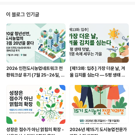
복잡해지지 않았나 싶기도 합니다. 백종운 대표의 텃밭 입
문부터 사업가 혹은 사회적농업가 또는 도시농업전문가로
스토리를 들어보세요. 헌병대에서 접한 생명에 대한 고민
이 블로그 인기글
이 텃밭농사를 접하면서 삶의 의미를 만나게 되고제대후
대학 곳곳에 밭을 일구며 학생들과 동아리를 만들고지역아
동센터, 생협 등을 만나며 지역과 소통하고졸업후 협동조
합을 만들어 농사를 본격 시작하면서 여러 단체들을 알게
됩니다.임대농장에서 엄청난 성과를 내기도 해봤고때론 손
수레 엔..
2026 인천도시농업네트워크 전
[제13화: 입추] 가장 더운 날, 겨
환워크샵 후기 (7월 25~26일, 철
울 김치를 심는다 — 5평 생태 텃
원)
밭, 폭염 속에 세우는 가을
성장은 점수가 아닌 얽힘의 확장 -
2026년 제15기 도시농업전문가