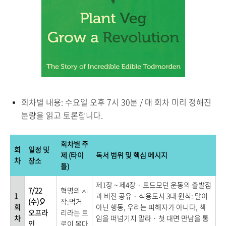
회차별 내용: 수요일 오후 7시 30분 / 매 회차 미리 정해진
분량을 읽고 토론합니다.
회차별 주
회
일정 및
제 (타이
독서 범위 및 핵심 메시지
차
장소
틀)
제1장 ~ 제4장 · 토드모던 운동의 출발점
7/22
혁명의 시
1
과 비전 공유 · 식용도시 3대 원칙: 말이
(수)🎈
작:먹거
회
아닌 행동, 우리는 피해자가 아니다, 책
오프라
리라는 트
차
임을 떠넘기지 말라 · 첫 대면 만남을 통
인
로이 목마