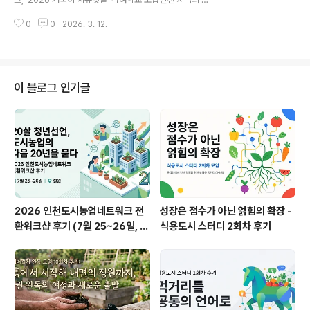
시: 2026년 4월 3일 ~ 11월 (매주 금요일 오전 10시 ~ 1
수교육 대상 학생들에게 자연과 교감하며 심리적 안정을
2시 30분)대상: 토종에 관심 있는 시민 선착순 15명장소:
0
0
2026. 3. 12.
얻을 수 있는 특별한 기회가 찾아옵니다.(사)인천도시농업
인천도시농업네트..
네트워크는 인천광역시 내 특수학급을 운영하는 학교를 대
상으로 ‘2026년 거북이 치유텃밭 학습지원 사업’ 참여 기
관을 모집한다고 밝혔습니다. 이번 사업은 복지형 도시농
업을 실천하기 위해 기획되었으며, 전문가의 지도 아래 아
이 블로그 인기글
이들의 성장을 돕는 맞춤형 치유 프로그램을 제공할 예정
입니다. 🌿 사업 개요 및 지원 내용이번 사업에 선정된 학
교는 오는 4월부터 11월까지 전문적인 텃밭 치유 프로그램
을 전액 지원받게 됩니다. 주요 지원 사항은 다음과 같습니
다.전문 강사단 파견: 도시농업관리사 자..
2026 인천도시농업네트워크 전
성장은 점수가 아닌 얽힘의 확장 -
환워크샵 후기 (7월 25~26일, 철
식용도시 스터디 2회차 후기
원)