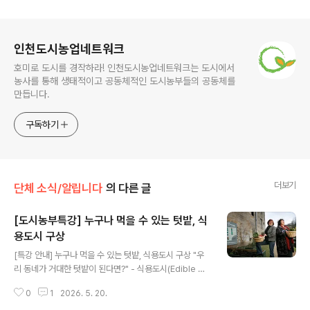
로그 정보
인천도시농업네트워크
호미로 도시를 경작하라! 인천도시농업네트워크는 도시에서
농사를 통해 생태적이고 공동체적인 도시농부들의 공동체를
만듭니다.
구독하기
더보기
단체 소식/알립니다
의 다른 글
[도시농부특강] 누구나 먹을 수 있는 텃밭, 식
용도시 구상
글 내용
[특강 안내] 누구나 먹을 수 있는 텃밭, 식용도시 구상 "우
리 동네가 거대한 텃밭이 된다면?" - 식용도시(Edible Cit
y) 구상과 도시의 변화 안녕하세요! 인천도시농업네트워크
0
1
2026. 5. 20.
입니다. 😊매일 걷는 보도블록 사이, 딱딱한 아스팔트와 빌