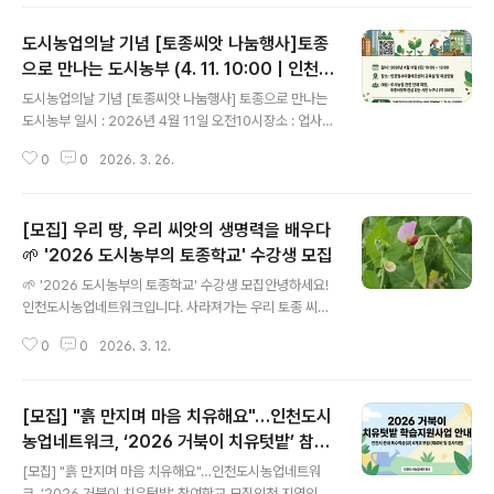
딩 숲 사이에서 '먹거리'를 떠올려 보신 적 있나요? 단순히
보기에만 좋은 조경을 넘어, 시민들이 직접 가꾸고 누구든
도시농업의날 기념 [토종씨앗 나눔행사]토종
수확해 먹을 수 있는 도시. 바로 '식용도시(Edible Cit
y)'에 대한 이야기입니다.도시농업의 새로운 미래를 고민
으로 만나는 도시농부 (4. 11. 10:00 | 인천업
글 내용
하는 분들을 위해, 아주 특별한 특강을 준비했습니다. 🌱
사이클에코센터)
도시농업의날 기념 [토종씨앗 나눔행사] 토종으로 만나는
식용도시(Edible City)란 무엇일까요?'식용도시'는 도시
도시농부 일시 : 2026년 4월 11일 오전10시장소 : 업사이
내 유휴 공간(공원, 관공서 앞, 가로수 밑 등)을 식재 공간으
클에코센터 (미추홀구 학익동 488-2)특강 : 기후위기시대
로 활용하여 채소, 과일, 허브 등을 키우는 도시..
0
0
2026. 3. 26.
토종농사와 재배법나눔 : 단체활동나눔, 토종씨앗나눔대상
: 토종에 관심있는 누구나 100여명 신청하기 : https://for
ms.gle/BCGnrFD92cxVSQzK6 2026 토종씨앗 나
[모집] 우리 땅, 우리 씨앗의 생명력을 배우다
눔행사 참가 신청 및 설문2026년 4월 11일(토)에 개최되
는 '토종으로 만나는 도시농부' 행사의 참가 신청서입니다.
🌱 '2026 도시농부의 토종학교' 수강생 모집
글 내용
2026 도시농업의날 기념 토종씨앗 나눔행사 토종으로 만
🌱 '2026 도시농부의 토종학교' 수강생 모집안녕하세요!
나는 도시농부 2026년 4월 11일 (토) 10:00 ~ 12:00 인
인천도시농업네트워크입니다. 사라져가는 우리 토종 씨앗
천업docs.google.com 공동주관인천업사이클에코센
의 가치를 되살리고, 흙과 함께 정직한 땀방울을 흘릴 **'2
터, 토종씨드림인천지부, 씨앗이음, 해바..
0
0
2026. 3. 12.
026 도시농부의 토종학교'**가 문을 엽니다.단순한 농사
가 아닌, 우리 땅에 적응해 온 씨앗의 이야기를 듣고 이를
이어가는 소중한 여정에 여러분을 초대합니다. ✨ 이런 분
[모집] "흙 만지며 마음 치유해요"…인천도시
들께 추천합니다!토종 씨앗의 가치와 보존에 관심이 있는
분내 손으로 직접 건강한 먹거리를 키워보고 싶은 분도심
농업네트워크, ‘2026 거북이 치유텃밭’ 참여
글 내용
속에서 자원순환과 생태 농업을 실천하고 싶은 분이웃과
학교 모집
[모집] "흙 만지며 마음 치유해요"…인천도시농업네트워
함께 농사의 즐거움을 나누고 싶은 분📋 프로그램 개요일
크, ‘2026 거북이 치유텃밭’ 참여학교 모집인천 지역의 특