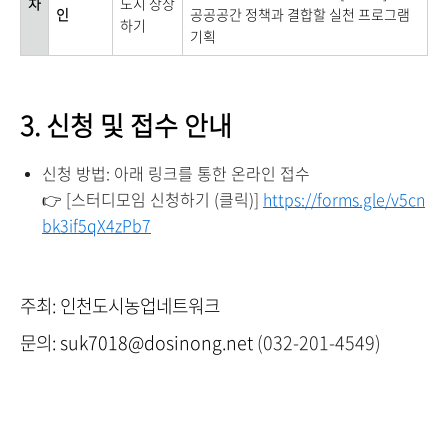
차
도시 상상
인
공공공간 정책과 결합할 실천 프로그램
하기
기획
3. 신청 및 접수 안내
신청 방법:
아래 링크를 통한 온라인 접수
👉 [스터디모임 신청하기 (클릭)]
https://forms.gle/v5cn
bk3if5qX4zPb7
주최:
인천도시농업네트워크
문의:
suk7018@dosinong.net
(032-201-4549)