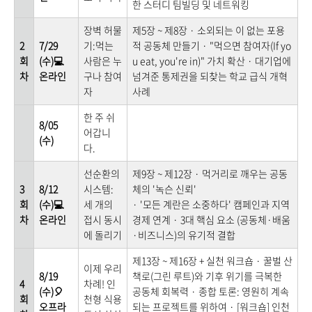
한 스터디 팀빌딩 및 네트워킹
장벽 허물
제5장 ~ 제8장 · 소외되는 이 없는 포용
2
7/29
기:먹는
적 공동체 만들기 · "먹으면 참여자(If yo
회
(수)💻
사람은 누
u eat, you're in)" 가치 확산 · 대기업에
차
온라인
구나 참여
넘겨준 통제권을 되찾는 학교 급식 개혁
자
사례
한 주 쉬
8/05
어갑니
(수)
다.
선순환의
제9장 ~ 제12장 · 먹거리로 깨우는 공동
3
8/12
시스템:
체의 '녹슨 신뢰'
회
(수)💻
세 개의
· '모든 계란은 소중하다' 캠페인과 지역
차
온라인
접시 동시
경제 연계 · 3대 핵심 요소 (공동체·배움
에 돌리기
·비즈니스)의 유기적 결합
제13장 ~ 제16장 + 실천 워크숍 · 꿀벌 산
이제 우리
8/19
책로(그린 루트)와 기후 위기를 극복한
4
차례! 인
(수)🎈
공동체 회복력 · 종합 토론: 영원히 계속
회
천형 식용
오프라
되는 프로젝트를 위하여 · [워크숍] 인천