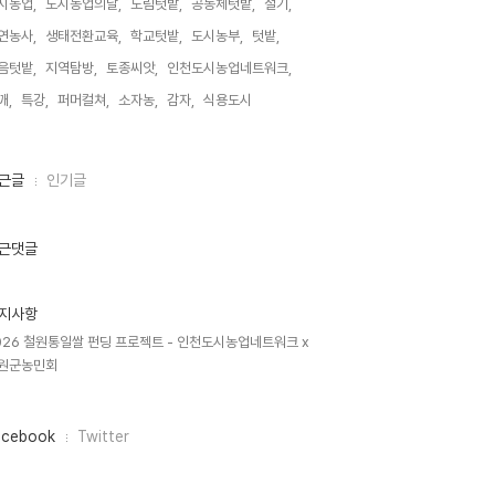
시농업,
도시농업의날,
도림텃밭,
공동체텃밭,
절기,
연농사,
생태전환교육,
학교텃밭,
도시농부,
텃밭,
음텃밭,
지역탐방,
토종씨앗,
인천도시농업네트워크,
깨,
특강,
퍼머컬쳐,
소자농,
감자,
식용도시,
근글
인기글
근댓글
지사항
026 철원통일쌀 펀딩 프로젝트 - 인천도시농업네트워크 x
원군농민회
acebook
Twitter