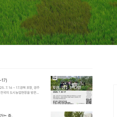
-17)
7. 16 ~ 17.경북 포항, 경주
 전국의 도시농업현장을 방문견
실천, 도시텃밭운영을 보고 듣고
해볼 수 있도록 도시농업활동가
로 더 많은 도시농업참여자들에
북지역입니다.포항과 경주지역 인
가는 중.