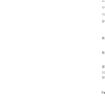
도
자
이
들
최
최
근
글
과
인
최
기
글
공
2
철
페
F
이
스
북