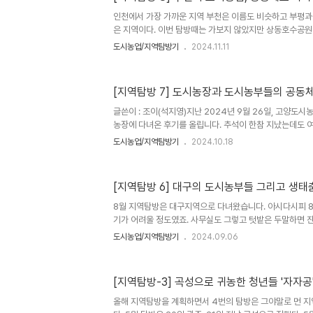
근의 도시농업단체와 단체활동으로 확대되는 도시농장을 견
1일차 (7월 16일)9:00 -출발인천에서 출발14:00 - 
인천에서 가장 가까운 지역 부천은 이름도 비슷하고 부평과
조합 경..
은 지역이다. 이번 탐방때는 가보지 않았지만 상동호수공원
수공원은 인근 삼산동, 부개동 부평의 시민들도 많이 이용
도시농업/지역탐방기
2024.11.11
원이다. 10월 도시농업 지역탐방은 가까운 부천을 방문했
된 고리울 청춘농장은 버섯을 키우는 노인일자리에서 시작
이름을 이어받아 고강동에 새롭게 자리를 잡은 농장이다.
[지역탐방 7] 도시농장과 도시농부들의 공동
업이 지금도 지속중이고, 버섯재배시설이 운영중이다. 체험
배시설과 함께 딸기재배시설과 채소재배시설을 추가로 설치
글쓴이 : 조이(석지영)지난 2024년 9월 26일, 고양
는 쉼터와 교육장을 겸하는 공간..
농장에 다녀온 후기를 올립니다. ​​추석이 한참 지났는데도 
간 거리에 있는 고양도시농업네트워크(이하 고도넷)의 ‘벽
도시농업/지역탐방기
2024.10.18
는 이번이 세번째 지역 탐방이라 다른 도시 텃밭이 어떤 모
외연은 비슷하지만 각기 걸어온 길과 고민이 다른 텃밭 베
된다. ​도시농업의 역사, 벽제농장벽제농장은 고양시와 양
[지역탐방 6] 대구의 도시농부들 그리고 생태춤
아래 수녀골에 위치해 있다. 한때 60여명의 여성 기독교인
체를 이루고 살아 ‘수녀골’이라 불리기 시작했으나 지금은 연로
8월 지역탐방은 대구지역으로 다녀왔습니다. 아시다시피 8
기가 어려울 정도였죠. 사무실도 그렇고 텃밭은 두말하면 
가려고하니 다들 원망이 많았습니다. 왜 대구일정을 8월에
도시농업/지역탐방기
2024.09.06
로 알려진 대구니까요. 하지만 최근 사정은 다르죠. 대구가
전국이 더위로 한달내내 힘들었으니 별 차이가 없다는 위로
대구의 도시농업은 초창기 굉장한 관심과 투자가 있었습니
[지역탐방-3] 곡성으로 귀농한 청년들 '자자
람회를 유치하기도했고, 대구도시농업네트워크가 결성되어
시작되기도 했구요. 무엇보다 1회 도시농부 전국대회(동지
올해 지역탐방을 계획하면서 4번의 탐방은 그야말로 먼 지
2012년 눈이 내리..