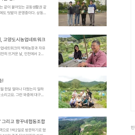
학합니다. 일정일 시구 분내 용
16:00도착 및 간담회도시농업협동
는 같이 붙어있는 공동생활권 같
에도 텃밭이 운영중이다. 상동호
하는 공원이지만 부천시 관할 공
다. 고리울 청춘농장지난해 조성
한 뿌리를 두고 있는 청춘농장의
 그러다보니 버섯키우는 일자리사
체, 고양도시농업네트워크
의 다양성을 높이기 위해 버섯재
해서 운영중이다. 다른 한쪽에
도시농업네트워크의 벽제농장과 자유
여전히 뜨거운 날, 인천에서 2시
제농장’을 방문했다. 개인적으로
습인지 아직 감이 잡히지 않는다.
테랑의 목소리를 듣는 것이 기대
주시의 경계를 이루는 개명산 자락
!
이 수도자의 삶을 지향하며 공동
하신 세 분만 살고 있다. 그 ..
월 한달 얼마나 더웠는지 일하
잔소리고요. 그런 와중에 대구에
 잡았냐는 것이죠. 대프리카 더위
 특별히 덥다고 느끼지 못할 만큼
를 드리며 대구로 향했습니다.
다. 2-3회 대한민국도시농업박
공' 그리고 항꾸네협동조합
 민관에서 도시농업 초기논의가
인
대회)가 열렸던 곳이기도 합니다.
역으로 1박2일로 방문하기로 했