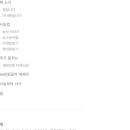
체 소식
알립니다
다녀왔습니다
시농업
농사 이야기
도시농부들
지역탐방기
해외탐방기
리가 꿈꾸는
생태전환 미래사회
new!)토달의 에세이
시농부의 서가
럼
ag