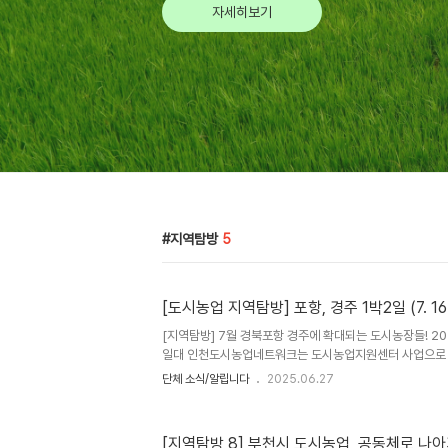
자세히보기
지역탐방
5
[도시농업 지역탐방] 포항, 경주 1박2일 (7. 16
[지역탐방] 7월 경북포항 경주에 확대되는 도시농장들! 2025. 
일대 인천도시농업네트워크는 도시농업지원센터 사업으로
학하는 [지역탐방]을 진행합니다. 다양한 방식의 도시농업
단체 소식/알립니다
2025.06.27
경험하고 이를 통해 도시농업활성화의 다양한 적용을 시도
들에게 기회를 제공하고, 아울러 견학보고서와 영상업로드
게 정보를 제공하고자 합니다. 2025년 7월 탐방지는 경
[지역탐방 8] 부천시 도시농업, 공동체로 나아