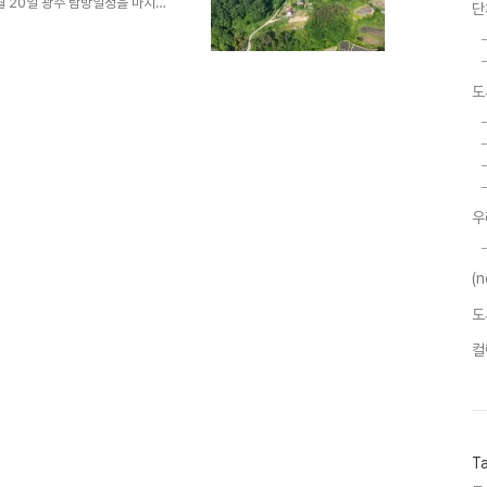
5월 20일 광주 탐방일정을 마치고
단
서 놀랐다. 사실 곡성은 도시라
드림 변현단 대표가 머물면서 토
다.)가 있고 이곳을 중심으로 전
 조금은 색다른 곳이었다.
도
진실)는 단체활동가로 상근하면
 인천에서도 농사에 좀 더 집중
우
(
도
컬
T