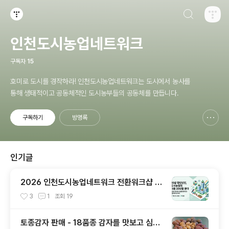
검색하기
티스토리
인천도시농업네트워크
구독자
15
호미로 도시를 경작하라! 인천도시농업네트워크는 도시에서 농사를
통해 생태적이고 공동체적인 도시농부들의 공동체를 만듭니다.
구독하기
방명록
신고하기 레이어
열기
인기글
2026 인천도시농업네트워크 전환워크샵 후
기 (7월 25~26일, 철원)
3
1
조회
19
토종감자 판매 - 18품종 감자를 맛보고 심어