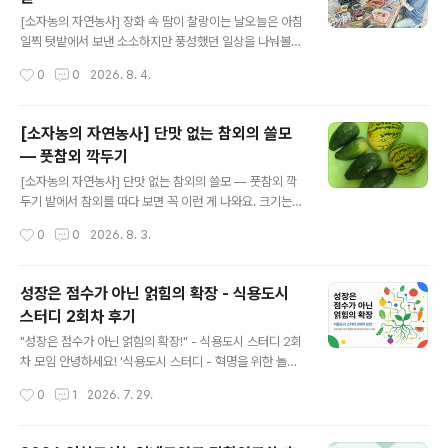
그 삼복의 마지막인 말복은 입추가 지난 뒤 첫 경일(庚日)
글 내용
에 든다. 그러니까 말복은 언제나 입추 뒤에 온다. 올해로
[소자농의 자연농사] 장화 속 땀이 찰랑이는 날오늘은 아침
치면 입추가 8월 7일, 말복이 8월 14일이다. 게다가 올해
일찍 텃밭에서 보낸 소소하지만 풍성했던 일상을 나눠볼게
는 중복과 말복 사이가 스무 날이나 벌어진 월복(越伏)의
요. 밭 한가운데 차린 아침상오전 6시 30분쯤 텃밭에 도착
작성시간
0
0
2026. 8. 4.
해이다. 더위가 그만큼 길게 늘어진다는 뜻이다. 가을이..
하니, 마침 공동체 회원님과 그분의 형수님께서도 일찍 나
와 계셨거든요. 반가운 마음에 서로 가져온 음식을 꺼내어
정성스런 아침상을 차렸죠. 윤기 흐르는 찰밥에 구운 김, 찐
[소자농의 자연농사] 단맛 없는 참외의 쓸모
옥수수와 깻잎장아찌, 전라도식 김치, 그리고 상큼한 과일
— 풋참외 깍두기
까지… 밭 한가운데서 즐기는 뷔페 부럽지 않은 아침 식사
글 내용
덕분에 금세 기분 좋은 배부름이 찾아왔어요. 예초기 둘러
[소자농의 자연농사] 단맛 없는 참외의 쓸모 — 풋참외 깍
메고, 내친김에식사를 마친 후에는 예초기를 둘러메고 공
두기 밭에서 참외를 따다 보면 꼭 이런 게 나와요. 크기는
용공간 김매기를 시작했어요. 홀로 작업에 몰입하는 친밀
그럴싸한데 먹어보면 단맛이 아직 덜 든 것들이요. 개구리
작성시간
0
0
2026. 8. 3.
한 시간에 빠져, 내친김에 회원님의 풀밭까지 정성스레 정
참외처럼 납작하고 줄무늬 선명한 토종재래도 마찬가지고
리해드렸네요. 하지만 장화 안에 땀이..
요. 그걸 그냥 버리겠어요? 버리지 않는 마음에서 시작된
음식예부터 조상들은 풋참외를 오이처럼 다뤘거든요. 속을
성장은 점수가 아닌 얽힘의 확장 - 식용도시
파내고 장아찌를 담그거나, 깍둑썰어 시원한 여름 김치로
스터디 2회차 후기
만들었어요. 박과 채소 특유의 청량함과 은은한 향이 그대
글 내용
로 담기는, 절기마다 이유가 있는 음식이에요."참외가 달지
"성장은 점수가 아닌 얽힘의 확장!" - 식용도시 스터디 2회
않다고 실패한 게 아니에요. 그 시점에 맞는 방법이 따로 있
차 모임 안녕하세요! '식용도시 스터디 - 혁명을 위한 놀라
는 거거든요." 차가운 것엔 짝이 있다참외는 오잇과 채소라
운 먹거리' 2회차 모임 후기를 전해드립니다. 지난 2026
작성시간
0
1
2026. 7. 29.
성질이 차고 시원해요. 그런데 단독으로 김치를 담그면 간
년 7월 29일 저녁, 온라인(Google Meet) 공간에 모인
이 겉돌기 쉽거든요. 향이 강한 ..
우리 스터디원들은 책『놀랍다! 채소를 심어라, 혁명을 키워
라(Incredible! Plant Veg, Grow a Revolution)』의 5