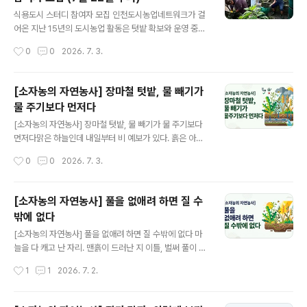
도 안정적으로 잡아줘요. 장마철 폭우가 흙을 쓸어가는 것
글 내용
도 막아줍니다. 깻잎을 먹으면서 흙을 만듭니다여름 내내
식용도시 스터디 참여자 모집 인천도시농업네트워크가 걸
깻잎을 따먹을 수 있으니 텃밭 활용도도 높고요. 들깨를 베
어온 지난 15년의 도시농업 활동은 텃밭 확보와 운영 중심
어낸 자리에 남은 줄기와 뿌리가 썩으면 그게 그대로 유기
을 넘어, 도시계획 및 공공공간 정책과 결합하는 새로운 전
작성시간
0
0
2026. 7. 3.
물이 됩니다. 미생물의 먹이가 되고, 흙이 부드러워지고, 가
환점에 서 있습니다. 유럽을 중심으로 확산 중인 '식용도시
을 김장채소가 자리 ..
(Edible City)' 운동을 통해 정체된 도시농업의 새로운 돌
파구를 모색하고, 이 실천을 기획하는데 초석을 다질 회원
[소자농의 자연농사] 장마철 텃밭, 물 빼기가
과 시민 여러분을 초대합니다. 이번 프로그램은 지난번 공
물 주기보다 먼저다
개 특강을 시작으로 핵심 스터디, 그리고 실제 프로젝트의
글 내용
기획으로 이어지는 실천적 흐름으로 진행됩니다. 많은 관
[소자농의 자연농사] 장마철 텃밭, 물 빼기가 물 주기보다
심과 참여를 바랍니다. 1. 식용도시 특강지난 6월 10일 ‘누
먼저다맑은 하늘인데 내일부터 비 예보가 있다. 흙은 아직
구나 먹을 수 있는 텃밭, 식용도시 구상’이라는 주제로 특강
말라 있고. 이럴 때 물을 줘야 할까요? 저는 이런 날일수록
작성시간
0
0
2026. 7. 3.
진행특강 영상 다시보기 : [특강] 누구나 먹을 수 있는 텃밭,
배수로를 먼저 살펴요. 물이 어떻게 빠질지가 더 급한 문제
식용도시 구..
거든요. 물의 양보다 흐름을 다스려라조선의 전통 농서는
물을 많이 주는 기술보다 수리(水利)를 더 중요하게 여겼
[소자농의 자연농사] 풀을 없애려 하면 질 수
어요. 수리란 물을 대는 것과 물을 빼는 것을 함께 다스리는
밖에 없다
일이에요.조선 중기 《농가집성》과 조선 후기 서유구의 《임
글 내용
원경제지》에는 작물과 토양의 특성에 맞게 물을 대고, 물이
[소자농의 자연농사] 풀을 없애려 하면 질 수밖에 없다 마
고이지 않도록 관리하는 방법이 다양하게 소개되어 있어
늘을 다 캐고 난 자리. 맨흙이 드러난 지 이틀, 벌써 풀이 올
요. 농사의 기본이 물의 양이 아니라 물의 흐름을 다스리는
라오고 있었어요. 억울한 마음이 들기도 하죠. 그런데 이게
작성시간
1
1
2026. 7. 2.
것이라는 거죠. 가물면 대고, 넘치면 빼라중국의 고농서에
이상한 일이 아니에요. 풀씨는 이미 거기 있었거든요. 내가
도 같은 원칙이 있어요...
흙을 건드리기 전부터요. 농사는 작물을 기르는 기술인 동
시에, 풀과 공존하며 관리하는 기술이에요. 풀의 생태를 이