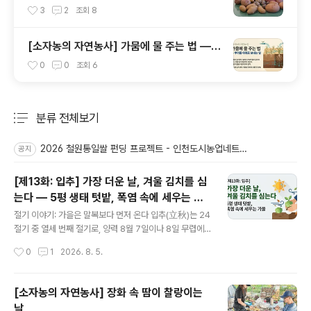
보세요.(마감)
3
2
조회
8
[소자농의 자연농사] 가뭄에 물 주는 법 —
뿌리를 아래로 보내는 일
0
0
조회
6
분류 전체보기
주요 글 목록
2026 철원통일쌀 펀딩 프로젝트 - 인천도시농업네트워크 x 철원군농민회
공지
[제13화: 입추] 가장 더운 날, 겨울 김치를 심
는다 — 5평 생태 텃밭, 폭염 속에 세우는 가
글 내용
을
절기 이야기: 가을은 말복보다 먼저 온다 입추(立秋)는 24
절기 중 열세 번째 절기로, 양력 8월 7일이나 8일 무렵에
든다. '설 입(立)'에 '가을 추(秋)', 말 그대로 가을이 일어서
작성시간
0
1
2026. 8. 5.
는 때이다. 대서와 처서 사이에 들며, 동양의 역법에서는 이
날부터 입동 전까지 석 달을 가을로 친다. 음력 7월을 맹추
(孟秋), 곧 초가을이라 부르는 것도 같은 까닭이다. 지난 대
[소자농의 자연농사] 장화 속 땀이 찰랑이는
서 편에서 삼복이 절기가 아니라 잡절이라는 이야기를 다.
날