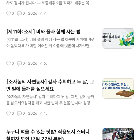
법이 나와요. 범승이 살던 곳은 지금의 중국 황토고원이에
차도 김치가 됩니다 — 토종배추 9월 직파기 배추는 꼭 속
요. 비가 안 오는 곳이죠. 황토로 된 건조한 땅, 염류가 쌓이
이 차야 할까요? 기후위기와 이상고온의 영향으로 가을배
작성시간
0
0
2026. 7. 7.
고, 가뭄이 심하고, 농업용수가 귀한 곳이에요. 그 환경에서
추 농사가 갈수록 어려워지고 있거든요. 한반도의 기후가
오이를 키워야 했던..
전통적인 가을배추 재배에 맞지 않게 바뀌고 있는 거죠. 그
래서 올해는 방향을 바꿨습니다. 속을 꽉 채우려 애쓰는 대
[제11화: 소서] 비와 풀과 함께 사는 법
신, 9월 중하순에 씨앗을 바로 뿌려서 퍼런 겉잎까지 통째
글 내용
[제11화: 소서] 비와 풀과 함께 사는 법 하룻밤 사이에 버섯
로 즐기기로 했습니다. 퍼런 잎도 배추다사진 왼쪽이 청방
이 돋았다.비가 며칠 이어진 뒤 아침에 텃밭에 나가보면, 멀
배추, 오른쪽이 150일배추입니다. 둘 다 속이 완전히 차지
칭해둔 마른 풀 더미 위로 자잘한 버섯이 우산을 펴고 올라
는 않았어요. 그런데 먹어보면 다릅니다. 토종배추는 겉잎,
와 있다. 어제까지 없던 것인데 심은적도 없는 녀석이 올라
그 퍼런 잎에 특유의 향이 있거든요. 쌈으로 싸먹으면 된장
작성시간
0
0
2026. 7. 6.
왔으니 놀랄 수도 있다. 하지만 이것은 오히려 좋은 징조이
없이도 맛이 나고, 된장국에 넣으면 국물이 깊어집니다. 배
다. 버섯은 죽은 유기물(리그닌, 목질)을 분해하는 균류(미
추 본연의 풍미라는 게 ..
생물)이다. 마른 풀과 낙엽을 흙으로 되돌리는 일을 한다.
[소자농의 자연농사] 감자 수확하고 두 달, 그
흙 속에서 그 일이 한창이라는 뜻이다. 눈에 보이지 않던 흙
빈 밭에 들깨를 심으세요
의 살림이, 장마 습기를 빌려 잠깐 얼굴을 내민 것이다. 소
글 내용
서(小暑)의 텃밭은 그렇게 젖은 채로 부산하다.절기 이야
[소자농의 자연농사] 감자 수확하고 두 달, 그 빈 밭에 들깨
기: 작은 더위, 그러나 만만치 않은소서(小暑)는 24절기
를 심으세요감자를 캐고 나면 밭이 두 달쯤 빕니다. 김장채
중 열한 번째 절기로, 양력 7월 7일 무렵에 든다. 한자를 풀
소 심기엔 아직 이르고, 그냥 두자니 아깝고. 그 자리에 들
작성시간
0
0
2026. 7. 4.
면 '..
깨 모종을 한번 꽂아보세요. 잡초 걱정, 들깨가 대신 해줍니
다풀을 뽑지 않고 버티려면 먼저 그늘을 만들어야 해요. 들
깨는 한여름이 되면 넓은 잎을 활짝 펼쳐 밭 전체를 덮거든
누구나 먹을 수 있는 텃밭! 식용도시 스터디
요. 햇빛이 차단되니 잡초가 기를 못 씁니다. 수분도, 지온
참여자 모집 (7월 22일 부터)