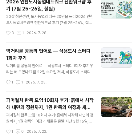
2026 인천도시농업네트워크 전환워크샵 후
장부터 8장까지의 내용을 함께 읽고, 각자의 일상과 현장
기 (7월 25~26일, 철원)
에서 퍼져나오는 솔직하고 깊이 있는 이야기들을 나누었습
글 내용
니다. 책 속으로 깊이 읽기 (5장 ~ 8장 요약)5장. 위태로운
20살 청년선언, 도시농업의 다음 20년을 묻다2026 인천
상황에 처한 삶 (Living on the Wobbly Side of Life)5
도시농업네트워크 전환워크샵 후기 (7월 25~26일, 철원)
장은 공동 창립자 메리 클리어(Mary Clear)의 삶과 철학
우리가 '전환'이라는 말을 꺼내게 된 이유지난해 단체창립
작성시간
3
1
2026. 7. 28.
이 깊게..
20주년을 준비하는 전환위원회를 구성했습니다. 단순히 1
0년주기로 돌아오는 기념일을 위해 만들어진 조직이 아니
라, 새로운 10년 혹은 20년을 위해 단체의 발전방향, 도시
먹거리를 공통의 언어로 — 식용도시 스터디
농업운동의 방향성과 이를 위한 운영체계의 전환적인 구상
1회차 후기
을 준비하기 위해서입니다. 지난 1년간은 이를 위해 함께
글 내용
공부해야 할 '전환'과 '생태철학' 등에 대해 공부하는 시간
먹거리를 공통의 언어로 — 식용도시 스터디 1회차 후기우
이었습니다. 그리고 올해는 본격적인 논의를 하려고 준비
리는 왜 모였나?7월 22일 수요일 저녁, 식용도시 스터디
하고 있었습니다. 그래서 해마다 7월에 함께 떠났던 간부
첫 모임이 열렸습니다. 오프라인 자리에는 스무 명 남짓이
작성시간
1
1
2026. 7. 23.
수련회를 올해는 '전환워크샵'이라는 주제를 가지고, 간부
둘러앉았고, 화면 너머 온라인으로도 여러 지역의 활동가
들과 핵심활동회원들을 추가해서 ..
들이 함께했습니다. 인천은 물론이고 서울, 금천, 청주, 영
주까지 — "식용도시(Edible City)"라는 낯설지만 자꾸
퍼머컬처 완독 모임 10회차 후기: 흙에서 시작
마음에 남는 이 단어 하나에 이끌려 각자의 자리에서 접속
해 내면의 정원까지, 1권 완독의 여정과 새로
한 셈입니다. 진행을 맡은 아메바(김충기, 인천도시농업네
글 내용
운 출발
트워크 대표)는 이 스터디의 성격을 처음부터 분명히 했습
퍼머컬처 완독 모임 10회차 후기: 흙에서 시작해 내면의 정
니다. "누가 발제를 하고 공부를 시키는 자리가 아니라, 책
원까지, 1권 완독의 여정과 새로운 출발 지난 3월 16일, 아
을 같이 읽고 그 내용에 공감하고, 우리가 실천한다면 어떻
직 찬 바람이 가시지 않은 초봄에 시작했던 퍼머컬처 농장
작성시간
1
0
2026. 7. 22.
게 할 것인가를 함께 고민하는 자리"라는 것이었습니다. 책
매뉴얼 완독 모임 〈Vivre Avec La Terre〉 1권 함께 읽기