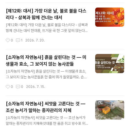
을 번역한 자료를 교재 ..
가 지난 7월 20일 월요일 저녁, 여름의 한가운데에서 10
회차 모임을 끝으로 막을 내렸습니다. 격주로 만나며 프랑
[제12화: 대서] 가장 더운 날, 불로 불을 다스
스 벡엘루앙(Bec Hellouin) 농장의 방대한 생태 농업 노
리다 - 삼복과 함께 건너는 대서
하우를 함께 읽어온 다섯 달의 여정은, 단순한 책 읽기를 넘
글 내용
어 각자의 텃밭과 삶의 방식을 다시 들여다보게 한 시간이
[제12화: 대서] 가장 더운 날, 불로 불을 다스리다 - 삼복과
었습니다. 마지막 날 모임 철원에서 온 옥수수 찐 냄새가 가
함께 건너는 대서 한여름, 뜨거운 국 한 그릇 앞에 앉는다.
득했고, 완독의 기쁨과 아쉬움, 앞으로의 다짐이 교차하며
푹푹 찌는 날에 무슨 뜨거운 국이냐 싶지만, 옛 조상들은 가
작성시간
0
1
2026. 7. 20.
그 어느 때보다 이야기가 길게 이어졌습니다. 1권의 ..
장 더운 날 오히려 가장 뜨거운 것을 먹었다. 삼계탕 한 그
릇, 그 위로 김이 오른다. 땀을 뻘뻘 흘리며 뜨거운 것을 넘
기고 나면 신기하게도 속이 개운하고 더위가 한풀 꺾인다.
[소자농의 자연농사] 흙을 살린다는 것 — 미
열로 열을 다스린다는 이열치열(以熱治熱), 그 오래된 지
생물과 효소, 그 보이지 않는 농사꾼들
혜가 빛나는 시절이 바로 지금이다. 대서(大暑), 일 년 중
글 내용
가장 더운 절기이다. 그리고 이 무렵 텃밭에도 마찬가지로
[소자농의 자연농사] 흙을 살린다는 것 — 미생물과 효소,
더위를 피해 숨는 것이 아니라, 더위와 함께 사는 법을 배우
그 보이지 않는 농사꾼들흙 한 줌에 뭐가 들었을까요. 손으
는 때이다. 절기 이야기: 큰 더위, 그리고 삼복대서(大暑)는
로 집어 올리면 그냥 흙이에요. 차갑고 축축하고, 지렁이 한
작성시간
0
0
2026. 7. 15.
24절기 중 열두 번째 절기로, 양력 7월 23일 무렵에..
마리쯤 꿈틀대면 다행이고. 근데 그 속에서 지금 이 순간도
수억 마리의 미생물이 일하고 있거든요. 세균, 곰팡이, 방선
균, 균근균. 이들이 없으면 작물은 밥을 못 먹어요. 아무리
[소자농의 자연농사] 씨앗을 고른다는 것 —
좋은 두엄을 넣어도, 아무리 비싼 비료를 줘도 소용없어요.
조선 농서가 말하는 종자관리의 지혜
분해하는 놈이 없으면 아무것도 안 되는 거거든요. 저는 요
글 내용
즘 이 생각을 자주 해요. 내가 밭에서 하는 일이 진짜 농사
[소자농의 자연농사] 씨앗을 고른다는 것 — 조선 농서가
인가, 아니면 미생물이 하는 농사를 방해하지 않는 것인가.
말하는 종자관리의 지혜쑥갓대를 한 움큼 쥐고 방수포 위
흙속의 노동자들 — 효소는 도구, 미생물은 일꾼먼저 헷갈
에서 힘껏 후려쳤다. 갈색의 작은 씨앗들이 우수수 쏟아졌