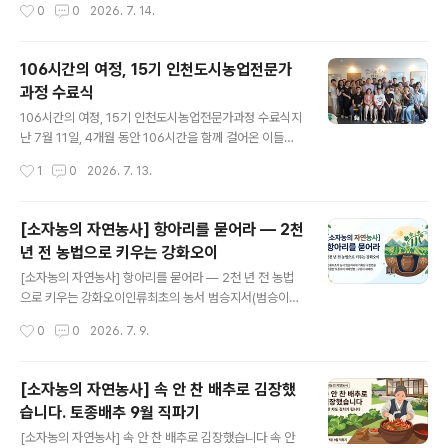
작성시간
0
0
2026. 7. 14.
리기 쉬운 것부터 짚고 갈게요. 미생물과 효소, 이 둘은 달
다. 채로 쳐서 껍질과 쭉정이를 날리고 나니 실하게 여문 씨
라요. ..
앗들만 남았다. 손바닥 위에 올려두고 잠시 들여다봤다.
"이 씨앗 하나하나가 담양에서 수백 년을 이어온 유전자를
106시간의 여정, 15기 인천도시농업전문가
담고 있는 거거든요. 함부로 다룰 수가 없죠." 어제 토종 담
과정 수료식
양쑥갓 채종을 마쳤습니다. 그 손짓이 낯설지 않은 건, 조선
글 내용
시대 농서에도 같은 방법이 기록되어 있기 때문입니다. 수
106시간의 여정, 15기 인천도시농업전문가과정 수료식지
백 년 전 선조들이 터득한 지식을 지금 이 밭에서 되살리고
난 7월 11일, 4개월 동안 106시간을 함께 걸어온 이들의
있다는 생각에, 오늘은 고농서가 전하는 종자관리의 지혜
수료식이 열렸습니다. 3월 말부터 시작해 작물재배법부터
작성시간
1
0
2026. 7. 13.
를 꼼꼼히 살펴보겠습니다. Ⅰ. 머리말농업에 있어 종자는 생
도시농업프로그램 기획까지 배우는 긴 여정이었습니다. 1
산성과 품질을 결정짓는 가장..
5명의 수강생 중 아쉽게 수료하지 못한 3명을 제외하고, 1
2명이 이 여정을 완주했습니다. 도시농업전문가과정은 80
[소자농의 자연농사] 항아리를 묻어라 — 2천
시간 이상의 수업을 통해 국가자격증인 '도시농업관리
년 전 농법으로 키우는 강화오이
사'를 취득하기 위한 필수 과정입니다. 인천도시농업네트
글 내용
워크는 2014년부터 꾸준히 전문가를 배출해왔고, 위탁운
[소자농의 자연농사] 항아리를 묻어라 — 2천 년 전 농법
영한 과정을 포함하면 44회의 과정 동안 900여 명의 수료
으로 키우는 강화오이인류최초의 농서 범승지서(범승이란
자가 이 문을 나섰습니다. 올해는 직장인들도 참여할 수 있
사람이 쓴 농서)에 기록된 구전법을 이용한 토종오이(황과)
작성시간
0
0
2026. 7. 9.
도록 수요일 저녁과 토요일 오전 시간대로 수업을 배치했
재배방법 : 구덩이 재배법오이 줄기 사이사이에 페트병이
습니다. 배운 것을 실천으로, 조별 과제 ..
하나씩 꽂혀 있어요. 처음 보면 그냥 쓰레기인 줄 알거든요.
근데 이게 2천 년 전 농법이에요.설명드릴게요. 물이 없는
[소자농의 자연농사] 속 안 찬 배추로 김장했
곳에서 나온 방법현존하는 가장 오래된 농서가 있어요. 중
습니다. 토종배추 9월 직파기
국 전한(前漢) 시대에 쓰인 『범승지서(氾勝之書)』예요.
글 내용
범승이라는 사람이 직접 쓴 농서거든요. 이 책에 오이 재배
[소자농의 자연농사] 속 안 찬 배추로 김장했습니다 속 안