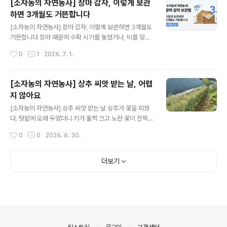
[소자농의 자연농사] 장마 감자, 이렇게 보관
해하면 김매기 노동은 줄고, 작물은 훨씬 안정적으로 자랍
하면 3개월도 거뜬합니다
니다. 김을 매도 매도 또 올라오는 이유조선 후기 농학자 서
글 내용
유구는 《임원경제지》에서 김매기 시기를 이렇게 구분했습
[소자농의 자연농사] 장마 감자, 이렇게 보관하면 3개월도
니다. 6월까지는 손이나 호미로 어린 풀을 뽑고, 7월 이후
거뜬합니다 장마 때문에 수확 시기를 놓쳤거나, 비를 맞고
에는 낫으로 베어 관리하는 게 효율적이라고요. 지금 텃밭
캔 감자를 어떻게 보관할지 막막하신 분들이 많습니다. 몇
작성시간
0
1
2026. 7. 1.
에도 그대로 쓸 수 있는 원칙이에요. 풀이 끈질긴 데는 이유
가지 원칙만 지키면, 장마 감자도 3개월 이상 보관할 수 있
가 있어요. 밭흙에는..
습니다. 🌧️ 비 온 뒤 수확, 이렇게 하세요매일 비가 오는 건
아닙니다. 비가 그치고 맑은 날이 이틀 이상 이어지면 바로
[소자농의 자연농사] 상추 씨앗 받는 날, 어렵
수확하는 게 좋습니다. 밭이 잠길 만큼 침수된 경우라면, 물
지 않아요
이 빠진 뒤 가능한 한 빨리 캐야 합니다. 📦 저장 순서 (1일
글 내용
차~3일 차)1일 차 — 수확 후 1차 건조수확한 감자는 바로
[소자농의 자연농사] 상추 씨앗 받는 날 상추가 꽃을 피웠
그늘진 곳에 펼쳐둡니다. 서로 겹치지 않게 한 겹으로 깔고,
다. 텃밭에 오래 두었더니 키가 훌쩍 크고 노란 꽃이 잔뜩
바람이 잘 통하는 곳에서 하루(최소 반나절) 말립니다. 이
달렸다. 먹을 때는 지나쳤던 상추가 이제 다른 얼굴을 하고
작성시간
0
0
2026. 6. 30.
때 흙을 물로 씻어내면 안 됩니다. 씻으면 금방..
있다. 꽃이 지고 나면 하얀 솜털이 올라온다. 민들레 홀씨처
럼. 그 솜털이 80~90% 정도 올라왔을 때가 채종 타이밍
이다.씨앗이 준비됐다는 신호솜털은 씨앗이 바람을 타고
더보기
멀리 날아갈 채비를 마쳤다는 뜻이거든요. 자연 상태라면
그냥 날아가버릴 씨앗을 우리가 먼저 받아두는 거예요. 완
전히 말린 다음에 털면 안 됩니다. 마른 잎이 바스러지면서
씨앗에 섞이거든요. 그러면 나중에 골라내는 게 훨씬 번거
로워져요. 솜털이 충분히 올라왔을 때, 바로 그때 잘라야 합
니다. 후려치면 됩니다방법은 단순해요.넓은 천막을 깔고
의안내