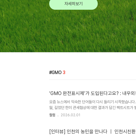
자세히보기
GMO
3
‘GMO 완전표시제’가 도입된다고요? : 내우외
요즘 뉴스에서 익숙한 단어들이 다시 들리기 시작했습니다. ‘미
월, 길었던 한미 관세협상에 대한 결과가 담긴 팩트시트가 
니다. 그러나 3개월이 채 지나지 않은 지금, 트럼프의 관
컬럼
2026.02.01
기가 불거지는 모양새입니다. 대외위기 : 농산물 시장 개방
방을 우려하며 협상 내용을 자세히 밝히라고 요구했었는데요
으로 농업 분야입니다. 다시 한 번 말씀드리지만 쌀, 쇠고기 
[인터뷰] 인천의 농민을 만나다 ｜ 인천시친