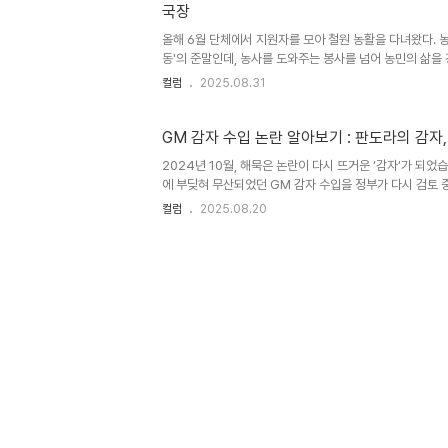
국장
올해 6월 단체에서 지원자를 모아 철원 농활을 다녀왔다. 
동'의 준말인데, 농사를 도와주는 봉사를 넘어 농민의 삶을
하는 연대 활동을 일컫는다. 단체는 철원군농민회와 도농교
컬럼
2025.08.31
손모내기와 추수 활동을 시민들과 함께 하고 있다. 손모내기
는 취지로 6월 양파 수확 시기에 맞춰 농활에 참여했다. (
에..!' 읽기 https://blog.dosinong.net/57) 뜨거
GM 감자 수입 논란 알아보기 : 판도라의 감자
하고 다음 밭으로 이동하기 위해 모이는 길이었다. 주차되어
2024년 10월, 해묵은 논란이 다시 뜨거운 ‘감자’가 되었
손피켓 크기의 구호전단이 붙여져 있었다. '내란세력 완전 청산
에 부딪혀 무산되었던 GM 감자 수입을 정부가 다시 검토 
2018년에는 무슨 일이? 2018년 국정감사에서 미국 심
컬럼
2025.08.20
만을 앞두고 있다는 사실이 알려졌습니다. GMO 농산물은
의 환경위해성 협의심사를 거쳐 식약처가 최종 안전성 심사
니다. 그런데 2018년 국정감사 자료에서 GM 감자 수입
두 ‘적합’으로 마쳤고 식약처의 승인만 남은 상태임이 드러난
지자 국내 농민단체와 소비자단체의 반발이 이어졌습니다.
를 ..