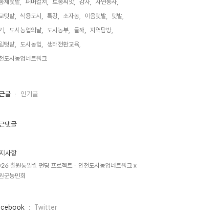
동체텃밭,
퍼머컬쳐,
토종씨앗,
감자,
자연농사,
교텃밭,
식용도시,
특강,
소자농,
이음텃밭,
텃밭,
기,
도시농업의날,
도시농부,
들깨,
지역탐방,
림텃밭,
도시농업,
생태전환교육,
천도시농업네트워크,
근글
인기글
근댓글
지사항
026 철원통일쌀 펀딩 프로젝트 - 인천도시농업네트워크 x
원군농민회
acebook
Twitter