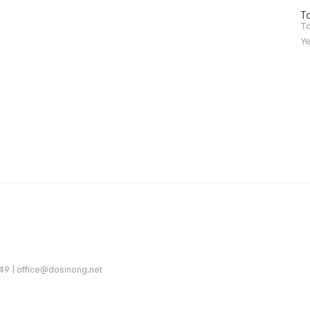
방
To
문
To
자
Ye
수
| office@dosinong.net