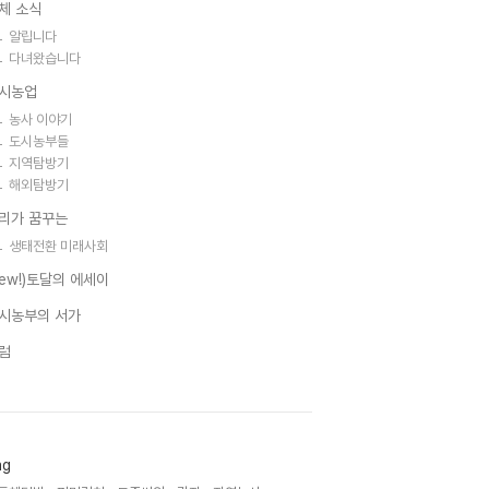
체 소식
알립니다
다녀왔습니다
시농업
농사 이야기
도시농부들
지역탐방기
해외탐방기
리가 꿈꾸는
생태전환 미래사회
new!)토달의 에세이
시농부의 서가
럼
ag