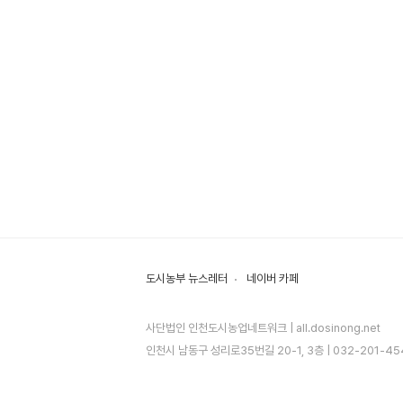
도시농부 뉴스레터
네이버 카페
사단법인 인천도시농업네트워크 | all.dosinong.net
인천시 남동구 성리로35번길 20-1, 3층 | 032-201-4549 