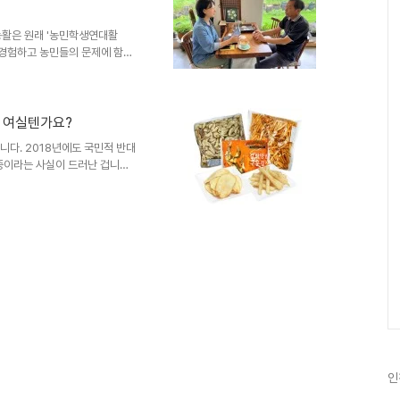
농활은 원래 '농민학생연대활
 경험하고 농민들의 문제에 함께
류 협약을 맺어 매년 봄 가을에
 이후, 도농 연대 활동을 확대하
 관련글 철원농활후기 '다시 철원
운 해를 온 몸으로 받으며 양파를 수확
, 여실텐가요?
 있는 밭주인의 흰색 차 앞문에
습니다. 2018년에도 국민적 반대
! G..
중이라는 사실이 드러난 겁니다.
플로트사의 GM 감자 수입이 승인
 농식품부, 환경부, 해양수산부
에서 승인을 해야 수입이 가능합
에 대한 환경위해성 협의심사는 모
 겁니다. 이 같은 사실이 알려
 게다가 심플로트사의 GM 감자
인