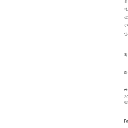
공
학
절
도
인
최
최
근
글
과
인
최
기
글
공
2
철
페
F
이