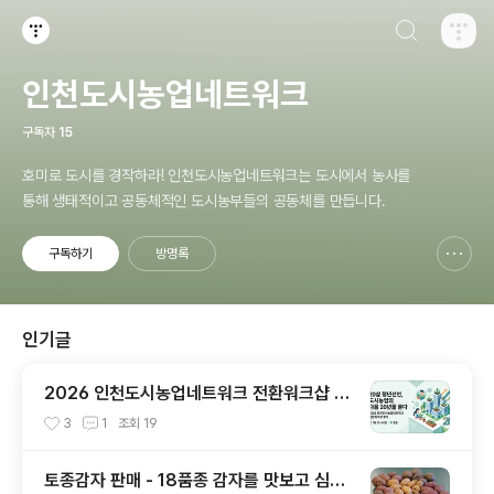
검색하기
티스토리
인천도시농업네트워크
구독자
15
호미로 도시를 경작하라! 인천도시농업네트워크는 도시에서 농사를
통해 생태적이고 공동체적인 도시농부들의 공동체를 만듭니다.
구독하기
방명록
신고하기 레이어
열기
인기글
2026 인천도시농업네트워크 전환워크샵 후
기 (7월 25~26일, 철원)
3
1
조회
19
토종감자 판매 - 18품종 감자를 맛보고 심어