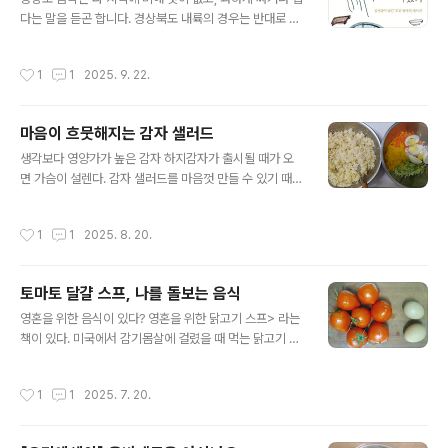
도 고역이다. 이런 나의 불평에 친구는 솥 밥을 추천했다.
다는 말을 듣곤 합니다. 경상북도 내륙의 경우는 반대로 싱
솥 밥은 반찬이 필요 없었다. 밥이 거의 다 지어지면, 밥 위
겁고 밍밍하다는 말도 듣지요. 이 지역은 안동으로 대표되
에 재료를 얹기만 하면 된다는 말에 귀가 솔깃했다.쌀을 가
는 조선시대 양반문화가 꽃을 피운 곳입니다. 제사상에 놓
작성시간
1
1
2025. 9. 22.
장 맛있게 ..
을 음식이 주가 되다보니 고춧가루나 양념을 많이 넣지 않
은 깔끔한 맛이 자리잡게 된 걸로 보입니다. 이런 경상도 음
식, 특히 경상북도 안동의 음식에 대한 책이 있습니다. 입니
마음이 흐뭇해지는 감자 샐러드
다. 안동의 종가에서 나고 자란 김서령 작가가 쓴 책입니다.
글 내용
작가는 어린 시절 먹었던 음식을 자신의 추억과 곁들여 책
생각보다 영양가가 높은 감자 하지감자가 출시될 때가 오
속에 솜씨 좋게 차려냈습니다. 무익지, 난젓, 연변 등 알듯
면 가슴이 설렌다. 감자 샐러드를 마음껏 만들 수 있기 때문
모를 듯, 익숙한 듯 낯선 음식 이름이 책장을 넘길 때마다
이다. 감자 샐러드는 차갑게 먹는 음식이라 여름에 잘 어울
등장합니다. 작가가 어릴 때부터 듣고 자랐던 고향의 말이
리고 영양가가 높다. 감자는 구황작물로 알려져 있지만, 탄
작성시간
1
1
2025. 8. 20.
라고 하네요...
수화물과 비타민C가 풍부하고 단백질까지 들어있어 완전
식품에 가깝다. 으깬 감자에 삶은 달걀과 각종 채소를 넣어
샐러드를 만들면 다채로운 맛과 식감을 즐길 수 있다. 빵에
토마토 달걀 스프, 나를 돌보는 음식
발라 먹기 좋은 감자 샐러드 맛도 맛이지만 감자샐러드는
글 내용
간편하게 먹을 수 있는 음식이다. 나는 점심을 아침보다 가
영혼을 위한 음식이 있다? 영혼을 위한 닭고기 스프> 라는
볍게 먹고, 아침식사를 든든하게 먹는다. 저녁을 오후 5시
책이 있다. 미국에서 감기몸살에 걸렸을 때 먹는 닭고기 스
에 먹고 아침 6시에 일어나니 12시간 넘게 공복으로 있는
프에 빗대어 작가가 위로와 치유를 전해주는 짧은 이야기
셈인데, 배가 안 고플 수가 없다. 반찬을 푸짐하게 늘어놓고
를 모아 놓은 책이다. 류시화 시인이 번역한 이야기는 그 자
작성시간
1
1
2025. 7. 20.
아침상을 제대..
체로 의미 있고 마음을 울리지만 이 책은 내용만큼이나 제
목도 눈길을 끌었다. 한동안 요리법으로 치킨누들스프 열
풍이 불었고, 지금도 인터넷에 ‘닭고기 스프’를 검색하면