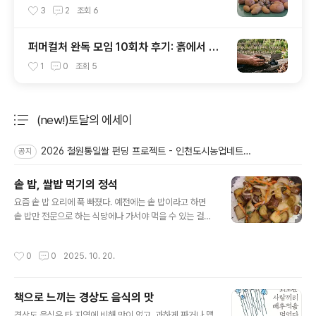
보세요.(마감)
3
2
조회
6
퍼머컬처 완독 모임 10회차 후기: 흙에서 시
작해 내면의 정원까지, 1권 완독의 여정과 새
1
0
조회
5
로운 출발
(new!)토달의 에세이
분류 전체보기
주요 글 목록
2026 철원통일쌀 펀딩 프로젝트 - 인천도시농업네트워크 x 철원군농민회
공지
솥 밥, 쌀밥 먹기의 정석
글 내용
요즘 솥 밥 요리에 푹 빠졌다. 예전에는 솥 밥이라고 하면
솥 밥만 전문으로 하는 식당에나 가서야 먹을 수 있는 걸로
여겼는데, 막상 내 손으로 해보니 생각보다 어렵지 않았다.
오히려 특별한 반찬이 필요하지 않고, 솥에 밥만 지으면 일
작성시간
0
0
2025. 10. 20.
품요리가 완성되니 품이 덜 들었다.요즘 뭐 해 먹고 있어?
오랜만에 만난 친구와 요즘 무얼 해먹고 있느냐며 수다를
떨다 솥 밥 이야기를 들었다. 한식은 반찬이 있어야 구색이
책으로 느끼는 경상도 음식의 맛
갖춰지는데, 몇 가지만 만들어도 주방에 서 있는 시간이 한
글 내용
시간이 넘어간다. 남은 반찬을 며칠 걸려서 먹어치우는 것
경상도 음식은 타 지역에 비해 맛이 없고, 과하게 짜거나 맵