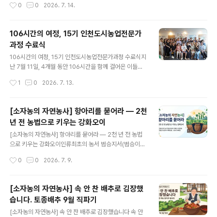
작성시간
0
0
2026. 7. 14.
리기 쉬운 것부터 짚고 갈게요. 미생물과 효소, 이 둘은 달
다. 채로 쳐서 껍질과 쭉정이를 날리고 나니 실하게 여문 씨
라요. ..
앗들만 남았다. 손바닥 위에 올려두고 잠시 들여다봤다.
"이 씨앗 하나하나가 담양에서 수백 년을 이어온 유전자를
106시간의 여정, 15기 인천도시농업전문가
담고 있는 거거든요. 함부로 다룰 수가 없죠." 어제 토종 담
과정 수료식
양쑥갓 채종을 마쳤습니다. 그 손짓이 낯설지 않은 건, 조선
글 내용
시대 농서에도 같은 방법이 기록되어 있기 때문입니다. 수
106시간의 여정, 15기 인천도시농업전문가과정 수료식지
백 년 전 선조들이 터득한 지식을 지금 이 밭에서 되살리고
난 7월 11일, 4개월 동안 106시간을 함께 걸어온 이들의
있다는 생각에, 오늘은 고농서가 전하는 종자관리의 지혜
수료식이 열렸습니다. 3월 말부터 시작해 작물재배법부터
작성시간
1
0
2026. 7. 13.
를 꼼꼼히 살펴보겠습니다. Ⅰ. 머리말농업에 있어 종자는 생
도시농업프로그램 기획까지 배우는 긴 여정이었습니다. 1
산성과 품질을 결정짓는 가장..
5명의 수강생 중 아쉽게 수료하지 못한 3명을 제외하고, 1
2명이 이 여정을 완주했습니다. 도시농업전문가과정은 80
[소자농의 자연농사] 항아리를 묻어라 — 2천
시간 이상의 수업을 통해 국가자격증인 '도시농업관리
년 전 농법으로 키우는 강화오이
사'를 취득하기 위한 필수 과정입니다. 인천도시농업네트
글 내용
워크는 2014년부터 꾸준히 전문가를 배출해왔고, 위탁운
[소자농의 자연농사] 항아리를 묻어라 — 2천 년 전 농법
영한 과정을 포함하면 44회의 과정 동안 900여 명의 수료
으로 키우는 강화오이인류최초의 농서 범승지서(범승이란
자가 이 문을 나섰습니다. 올해는 직장인들도 참여할 수 있
사람이 쓴 농서)에 기록된 구전법을 이용한 토종오이(황과)
작성시간
0
0
2026. 7. 9.
도록 수요일 저녁과 토요일 오전 시간대로 수업을 배치했
재배방법 : 구덩이 재배법오이 줄기 사이사이에 페트병이
습니다. 배운 것을 실천으로, 조별 과제 ..
하나씩 꽂혀 있어요. 처음 보면 그냥 쓰레기인 줄 알거든요.
근데 이게 2천 년 전 농법이에요.설명드릴게요. 물이 없는
[소자농의 자연농사] 속 안 찬 배추로 김장했
곳에서 나온 방법현존하는 가장 오래된 농서가 있어요. 중
습니다. 토종배추 9월 직파기
국 전한(前漢) 시대에 쓰인 『범승지서(氾勝之書)』예요.
글 내용
범승이라는 사람이 직접 쓴 농서거든요. 이 책에 오이 재배
[소자농의 자연농사] 속 안 찬 배추로 김장했습니다 속 안