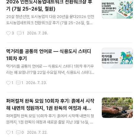
2026 인천도시농업네트워크 전환워크샵 후
장부터 8장까지의 내용을 함께 읽고, 각자의 일상과 현장
기 (7월 25~26일, 철원)
에서 퍼져나오는 솔직하고 깊이 있는 이야기들을 나누었습
글 내용
니다. 책 속으로 깊이 읽기 (5장 ~ 8장 요약)5장. 위태로운
20살 청년선언, 도시농업의 다음 20년을 묻다2026 인천
상황에 처한 삶 (Living on the Wobbly Side of Life)5
도시농업네트워크 전환워크샵 후기 (7월 25~26일, 철원)
장은 공동 창립자 메리 클리어(Mary Clear)의 삶과 철학
우리가 '전환'이라는 말을 꺼내게 된 이유지난해 단체창립
작성시간
3
1
2026. 7. 28.
이 깊게..
20주년을 준비하는 전환위원회를 구성했습니다. 단순히 1
0년주기로 돌아오는 기념일을 위해 만들어진 조직이 아니
라, 새로운 10년 혹은 20년을 위해 단체의 발전방향, 도시
먹거리를 공통의 언어로 — 식용도시 스터디
농업운동의 방향성과 이를 위한 운영체계의 전환적인 구상
1회차 후기
을 준비하기 위해서입니다. 지난 1년간은 이를 위해 함께
글 내용
공부해야 할 '전환'과 '생태철학' 등에 대해 공부하는 시간
먹거리를 공통의 언어로 — 식용도시 스터디 1회차 후기우
이었습니다. 그리고 올해는 본격적인 논의를 하려고 준비
리는 왜 모였나?7월 22일 수요일 저녁, 식용도시 스터디
하고 있었습니다. 그래서 해마다 7월에 함께 떠났던 간부
첫 모임이 열렸습니다. 오프라인 자리에는 스무 명 남짓이
작성시간
1
1
2026. 7. 23.
수련회를 올해는 '전환워크샵'이라는 주제를 가지고, 간부
둘러앉았고, 화면 너머 온라인으로도 여러 지역의 활동가
들과 핵심활동회원들을 추가해서 ..
들이 함께했습니다. 인천은 물론이고 서울, 금천, 청주, 영
주까지 — "식용도시(Edible City)"라는 낯설지만 자꾸
퍼머컬처 완독 모임 10회차 후기: 흙에서 시작
마음에 남는 이 단어 하나에 이끌려 각자의 자리에서 접속
해 내면의 정원까지, 1권 완독의 여정과 새로
한 셈입니다. 진행을 맡은 아메바(김충기, 인천도시농업네
글 내용
운 출발
트워크 대표)는 이 스터디의 성격을 처음부터 분명히 했습
퍼머컬처 완독 모임 10회차 후기: 흙에서 시작해 내면의 정
니다. "누가 발제를 하고 공부를 시키는 자리가 아니라, 책
원까지, 1권 완독의 여정과 새로운 출발 지난 3월 16일, 아
을 같이 읽고 그 내용에 공감하고, 우리가 실천한다면 어떻
직 찬 바람이 가시지 않은 초봄에 시작했던 퍼머컬처 농장
작성시간
1
0
2026. 7. 22.
게 할 것인가를 함께 고민하는 자리"라는 것이었습니다. 책
매뉴얼 완독 모임 〈Vivre Avec La Terre〉 1권 함께 읽기