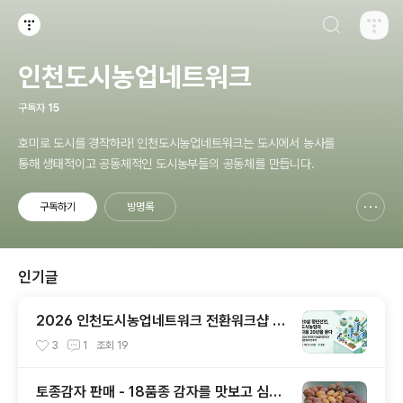
검색하기
티스토리
인천도시농업네트워크
구독자
15
호미로 도시를 경작하라! 인천도시농업네트워크는 도시에서 농사를
통해 생태적이고 공동체적인 도시농부들의 공동체를 만듭니다.
구독하기
방명록
신고하기 레이어
열기
인기글
2026 인천도시농업네트워크 전환워크샵 후
기 (7월 25~26일, 철원)
3
1
조회
19
토종감자 판매 - 18품종 감자를 맛보고 심어