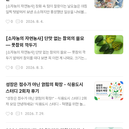
그 삼복의 마지막인 말복은 입추가 지난 뒤 첫 경일(庚日)
글 내용
에 든다. 그러니까 말복은 언제나 입추 뒤에 온다. 올해로
[소자농의 자연농사] 장화 속 땀이 찰랑이는 날오늘은 아침
치면 입추가 8월 7일, 말복이 8월 14일이다. 게다가 올해
일찍 텃밭에서 보낸 소소하지만 풍성했던 일상을 나눠볼게
는 중복과 말복 사이가 스무 날이나 벌어진 월복(越伏)의
요. 밭 한가운데 차린 아침상오전 6시 30분쯤 텃밭에 도착
작성시간
0
0
2026. 8. 4.
해이다. 더위가 그만큼 길게 늘어진다는 뜻이다. 가을이..
하니, 마침 공동체 회원님과 그분의 형수님께서도 일찍 나
와 계셨거든요. 반가운 마음에 서로 가져온 음식을 꺼내어
정성스런 아침상을 차렸죠. 윤기 흐르는 찰밥에 구운 김, 찐
[소자농의 자연농사] 단맛 없는 참외의 쓸모
옥수수와 깻잎장아찌, 전라도식 김치, 그리고 상큼한 과일
— 풋참외 깍두기
까지… 밭 한가운데서 즐기는 뷔페 부럽지 않은 아침 식사
글 내용
덕분에 금세 기분 좋은 배부름이 찾아왔어요. 예초기 둘러
[소자농의 자연농사] 단맛 없는 참외의 쓸모 — 풋참외 깍
메고, 내친김에식사를 마친 후에는 예초기를 둘러메고 공
두기 밭에서 참외를 따다 보면 꼭 이런 게 나와요. 크기는
용공간 김매기를 시작했어요. 홀로 작업에 몰입하는 친밀
그럴싸한데 먹어보면 단맛이 아직 덜 든 것들이요. 개구리
작성시간
0
0
2026. 8. 3.
한 시간에 빠져, 내친김에 회원님의 풀밭까지 정성스레 정
참외처럼 납작하고 줄무늬 선명한 토종재래도 마찬가지고
리해드렸네요. 하지만 장화 안에 땀이..
요. 그걸 그냥 버리겠어요? 버리지 않는 마음에서 시작된
음식예부터 조상들은 풋참외를 오이처럼 다뤘거든요. 속을
성장은 점수가 아닌 얽힘의 확장 - 식용도시
파내고 장아찌를 담그거나, 깍둑썰어 시원한 여름 김치로
스터디 2회차 후기
만들었어요. 박과 채소 특유의 청량함과 은은한 향이 그대
글 내용
로 담기는, 절기마다 이유가 있는 음식이에요."참외가 달지
"성장은 점수가 아닌 얽힘의 확장!" - 식용도시 스터디 2회
않다고 실패한 게 아니에요. 그 시점에 맞는 방법이 따로 있
차 모임 안녕하세요! '식용도시 스터디 - 혁명을 위한 놀라
는 거거든요." 차가운 것엔 짝이 있다참외는 오잇과 채소라
운 먹거리' 2회차 모임 후기를 전해드립니다. 지난 2026
작성시간
0
1
2026. 7. 29.
성질이 차고 시원해요. 그런데 단독으로 김치를 담그면 간
년 7월 29일 저녁, 온라인(Google Meet) 공간에 모인
이 겉돌기 쉽거든요. 향이 강한 ..
우리 스터디원들은 책『놀랍다! 채소를 심어라, 혁명을 키워
라(Incredible! Plant Veg, Grow a Revolution)』의 5