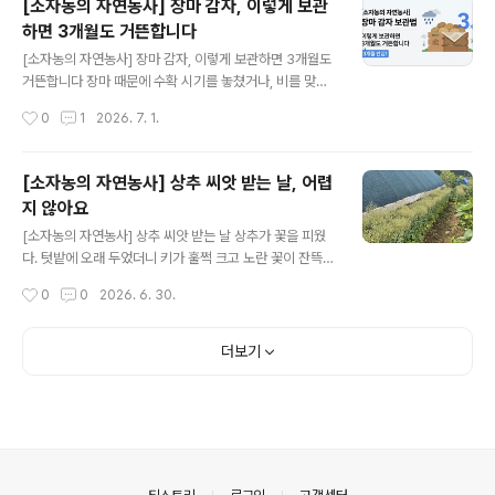
[소자농의 자연농사] 장마 감자, 이렇게 보관
해하면 김매기 노동은 줄고, 작물은 훨씬 안정적으로 자랍
하면 3개월도 거뜬합니다
니다. 김을 매도 매도 또 올라오는 이유조선 후기 농학자 서
글 내용
유구는 《임원경제지》에서 김매기 시기를 이렇게 구분했습
[소자농의 자연농사] 장마 감자, 이렇게 보관하면 3개월도
니다. 6월까지는 손이나 호미로 어린 풀을 뽑고, 7월 이후
거뜬합니다 장마 때문에 수확 시기를 놓쳤거나, 비를 맞고
에는 낫으로 베어 관리하는 게 효율적이라고요. 지금 텃밭
캔 감자를 어떻게 보관할지 막막하신 분들이 많습니다. 몇
작성시간
0
1
2026. 7. 1.
에도 그대로 쓸 수 있는 원칙이에요. 풀이 끈질긴 데는 이유
가지 원칙만 지키면, 장마 감자도 3개월 이상 보관할 수 있
가 있어요. 밭흙에는..
습니다. 🌧️ 비 온 뒤 수확, 이렇게 하세요매일 비가 오는 건
아닙니다. 비가 그치고 맑은 날이 이틀 이상 이어지면 바로
[소자농의 자연농사] 상추 씨앗 받는 날, 어렵
수확하는 게 좋습니다. 밭이 잠길 만큼 침수된 경우라면, 물
지 않아요
이 빠진 뒤 가능한 한 빨리 캐야 합니다. 📦 저장 순서 (1일
글 내용
차~3일 차)1일 차 — 수확 후 1차 건조수확한 감자는 바로
[소자농의 자연농사] 상추 씨앗 받는 날 상추가 꽃을 피웠
그늘진 곳에 펼쳐둡니다. 서로 겹치지 않게 한 겹으로 깔고,
다. 텃밭에 오래 두었더니 키가 훌쩍 크고 노란 꽃이 잔뜩
바람이 잘 통하는 곳에서 하루(최소 반나절) 말립니다. 이
달렸다. 먹을 때는 지나쳤던 상추가 이제 다른 얼굴을 하고
작성시간
0
0
2026. 6. 30.
때 흙을 물로 씻어내면 안 됩니다. 씻으면 금방..
있다. 꽃이 지고 나면 하얀 솜털이 올라온다. 민들레 홀씨처
럼. 그 솜털이 80~90% 정도 올라왔을 때가 채종 타이밍
이다.씨앗이 준비됐다는 신호솜털은 씨앗이 바람을 타고
더보기
멀리 날아갈 채비를 마쳤다는 뜻이거든요. 자연 상태라면
그냥 날아가버릴 씨앗을 우리가 먼저 받아두는 거예요. 완
전히 말린 다음에 털면 안 됩니다. 마른 잎이 바스러지면서
씨앗에 섞이거든요. 그러면 나중에 골라내는 게 훨씬 번거
로워져요. 솜털이 충분히 올라왔을 때, 바로 그때 잘라야 합
니다. 후려치면 됩니다방법은 단순해요.넓은 천막을 깔고
의안내