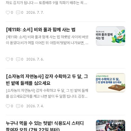
법이 나와요. 범승이 살던 곳은 지금의 중국 황토고원이에
차도 김치가 됩니다 — 토종배추 9월 직파기 배추는 꼭 속
요. 비가 안 오는 곳이죠. 황토로 된 건조한 땅, 염류가 쌓이
이 차야 할까요? 기후위기와 이상고온의 영향으로 가을배
작성시간
0
0
2026. 7. 7.
고, 가뭄이 심하고, 농업용수가 귀한 곳이에요. 그 환경에서
추 농사가 갈수록 어려워지고 있거든요. 한반도의 기후가
오이를 키워야 했던..
전통적인 가을배추 재배에 맞지 않게 바뀌고 있는 거죠. 그
래서 올해는 방향을 바꿨습니다. 속을 꽉 채우려 애쓰는 대
[제11화: 소서] 비와 풀과 함께 사는 법
신, 9월 중하순에 씨앗을 바로 뿌려서 퍼런 겉잎까지 통째
글 내용
[제11화: 소서] 비와 풀과 함께 사는 법 하룻밤 사이에 버섯
로 즐기기로 했습니다. 퍼런 잎도 배추다사진 왼쪽이 청방
이 돋았다.비가 며칠 이어진 뒤 아침에 텃밭에 나가보면, 멀
배추, 오른쪽이 150일배추입니다. 둘 다 속이 완전히 차지
칭해둔 마른 풀 더미 위로 자잘한 버섯이 우산을 펴고 올라
는 않았어요. 그런데 먹어보면 다릅니다. 토종배추는 겉잎,
와 있다. 어제까지 없던 것인데 심은적도 없는 녀석이 올라
그 퍼런 잎에 특유의 향이 있거든요. 쌈으로 싸먹으면 된장
작성시간
0
0
2026. 7. 6.
왔으니 놀랄 수도 있다. 하지만 이것은 오히려 좋은 징조이
없이도 맛이 나고, 된장국에 넣으면 국물이 깊어집니다. 배
다. 버섯은 죽은 유기물(리그닌, 목질)을 분해하는 균류(미
추 본연의 풍미라는 게 ..
생물)이다. 마른 풀과 낙엽을 흙으로 되돌리는 일을 한다.
[소자농의 자연농사] 감자 수확하고 두 달, 그
흙 속에서 그 일이 한창이라는 뜻이다. 눈에 보이지 않던 흙
빈 밭에 들깨를 심으세요
의 살림이, 장마 습기를 빌려 잠깐 얼굴을 내민 것이다. 소
글 내용
서(小暑)의 텃밭은 그렇게 젖은 채로 부산하다.절기 이야
[소자농의 자연농사] 감자 수확하고 두 달, 그 빈 밭에 들깨
기: 작은 더위, 그러나 만만치 않은소서(小暑)는 24절기
를 심으세요감자를 캐고 나면 밭이 두 달쯤 빕니다. 김장채
중 열한 번째 절기로, 양력 7월 7일 무렵에 든다. 한자를 풀
소 심기엔 아직 이르고, 그냥 두자니 아깝고. 그 자리에 들
작성시간
0
0
2026. 7. 4.
면 '..
깨 모종을 한번 꽂아보세요. 잡초 걱정, 들깨가 대신 해줍니
다풀을 뽑지 않고 버티려면 먼저 그늘을 만들어야 해요. 들
깨는 한여름이 되면 넓은 잎을 활짝 펼쳐 밭 전체를 덮거든
누구나 먹을 수 있는 텃밭! 식용도시 스터디
요. 햇빛이 차단되니 잡초가 기를 못 씁니다. 수분도, 지온
참여자 모집 (7월 22일 부터)