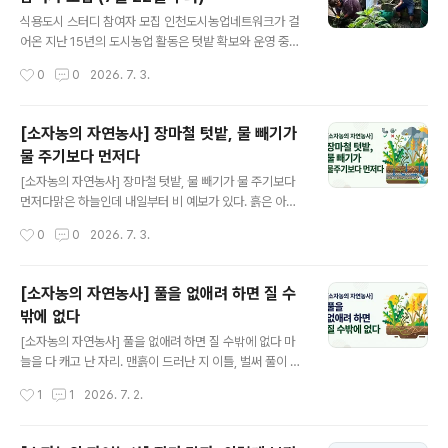
도 안정적으로 잡아줘요. 장마철 폭우가 흙을 쓸어가는 것
글 내용
도 막아줍니다. 깻잎을 먹으면서 흙을 만듭니다여름 내내
식용도시 스터디 참여자 모집 인천도시농업네트워크가 걸
깻잎을 따먹을 수 있으니 텃밭 활용도도 높고요. 들깨를 베
어온 지난 15년의 도시농업 활동은 텃밭 확보와 운영 중심
어낸 자리에 남은 줄기와 뿌리가 썩으면 그게 그대로 유기
을 넘어, 도시계획 및 공공공간 정책과 결합하는 새로운 전
작성시간
0
0
2026. 7. 3.
물이 됩니다. 미생물의 먹이가 되고, 흙이 부드러워지고, 가
환점에 서 있습니다. 유럽을 중심으로 확산 중인 '식용도시
을 김장채소가 자리 ..
(Edible City)' 운동을 통해 정체된 도시농업의 새로운 돌
파구를 모색하고, 이 실천을 기획하는데 초석을 다질 회원
[소자농의 자연농사] 장마철 텃밭, 물 빼기가
과 시민 여러분을 초대합니다. 이번 프로그램은 지난번 공
물 주기보다 먼저다
개 특강을 시작으로 핵심 스터디, 그리고 실제 프로젝트의
글 내용
기획으로 이어지는 실천적 흐름으로 진행됩니다. 많은 관
[소자농의 자연농사] 장마철 텃밭, 물 빼기가 물 주기보다
심과 참여를 바랍니다. 1. 식용도시 특강지난 6월 10일 ‘누
먼저다맑은 하늘인데 내일부터 비 예보가 있다. 흙은 아직
구나 먹을 수 있는 텃밭, 식용도시 구상’이라는 주제로 특강
말라 있고. 이럴 때 물을 줘야 할까요? 저는 이런 날일수록
작성시간
0
0
2026. 7. 3.
진행특강 영상 다시보기 : [특강] 누구나 먹을 수 있는 텃밭,
배수로를 먼저 살펴요. 물이 어떻게 빠질지가 더 급한 문제
식용도시 구..
거든요. 물의 양보다 흐름을 다스려라조선의 전통 농서는
물을 많이 주는 기술보다 수리(水利)를 더 중요하게 여겼
[소자농의 자연농사] 풀을 없애려 하면 질 수
어요. 수리란 물을 대는 것과 물을 빼는 것을 함께 다스리는
밖에 없다
일이에요.조선 중기 《농가집성》과 조선 후기 서유구의 《임
글 내용
원경제지》에는 작물과 토양의 특성에 맞게 물을 대고, 물이
[소자농의 자연농사] 풀을 없애려 하면 질 수밖에 없다 마
고이지 않도록 관리하는 방법이 다양하게 소개되어 있어
늘을 다 캐고 난 자리. 맨흙이 드러난 지 이틀, 벌써 풀이 올
요. 농사의 기본이 물의 양이 아니라 물의 흐름을 다스리는
라오고 있었어요. 억울한 마음이 들기도 하죠. 그런데 이게
작성시간
1
1
2026. 7. 2.
것이라는 거죠. 가물면 대고, 넘치면 빼라중국의 고농서에
이상한 일이 아니에요. 풀씨는 이미 거기 있었거든요. 내가
도 같은 원칙이 있어요...
흙을 건드리기 전부터요. 농사는 작물을 기르는 기술인 동
시에, 풀과 공존하며 관리하는 기술이에요. 풀의 생태를 이