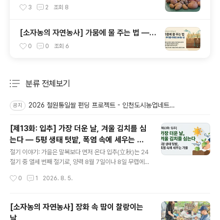
보세요.(마감)
3
2
조회
8
[소자농의 자연농사] 가뭄에 물 주는 법 —
뿌리를 아래로 보내는 일
0
0
조회
6
분류 전체보기
주요 글 목록
2026 철원통일쌀 펀딩 프로젝트 - 인천도시농업네트워크 x 철원군농민회
공지
[제13화: 입추] 가장 더운 날, 겨울 김치를 심
는다 — 5평 생태 텃밭, 폭염 속에 세우는 가
글 내용
을
절기 이야기: 가을은 말복보다 먼저 온다 입추(立秋)는 24
절기 중 열세 번째 절기로, 양력 8월 7일이나 8일 무렵에
든다. '설 입(立)'에 '가을 추(秋)', 말 그대로 가을이 일어서
작성시간
0
1
2026. 8. 5.
는 때이다. 대서와 처서 사이에 들며, 동양의 역법에서는 이
날부터 입동 전까지 석 달을 가을로 친다. 음력 7월을 맹추
(孟秋), 곧 초가을이라 부르는 것도 같은 까닭이다. 지난 대
[소자농의 자연농사] 장화 속 땀이 찰랑이는
서 편에서 삼복이 절기가 아니라 잡절이라는 이야기를 다.
날