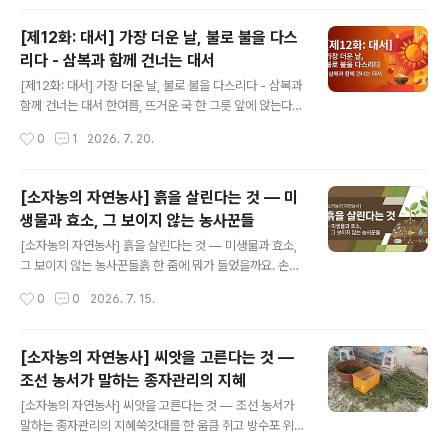
을 번역한 자료를 교재 ..
가 지난 7월 20일 월요일 저녁, 여름의 한가운데에서 10
회차 모임을 끝으로 막을 내렸습니다. 격주로 만나며 프랑
[제12화: 대서] 가장 더운 날, 불로 불을 다스
스 벡엘루앙(Bec Hellouin) 농장의 방대한 생태 농업 노
리다 - 삼복과 함께 건너는 대서
하우를 함께 읽어온 다섯 달의 여정은, 단순한 책 읽기를 넘
글 내용
어 각자의 텃밭과 삶의 방식을 다시 들여다보게 한 시간이
[제12화: 대서] 가장 더운 날, 불로 불을 다스리다 - 삼복과
었습니다. 마지막 날 모임 철원에서 온 옥수수 찐 냄새가 가
함께 건너는 대서 한여름, 뜨거운 국 한 그릇 앞에 앉는다.
득했고, 완독의 기쁨과 아쉬움, 앞으로의 다짐이 교차하며
푹푹 찌는 날에 무슨 뜨거운 국이냐 싶지만, 옛 조상들은 가
작성시간
0
1
2026. 7. 20.
그 어느 때보다 이야기가 길게 이어졌습니다. 1권의 ..
장 더운 날 오히려 가장 뜨거운 것을 먹었다. 삼계탕 한 그
릇, 그 위로 김이 오른다. 땀을 뻘뻘 흘리며 뜨거운 것을 넘
기고 나면 신기하게도 속이 개운하고 더위가 한풀 꺾인다.
[소자농의 자연농사] 흙을 살린다는 것 — 미
열로 열을 다스린다는 이열치열(以熱治熱), 그 오래된 지
생물과 효소, 그 보이지 않는 농사꾼들
혜가 빛나는 시절이 바로 지금이다. 대서(大暑), 일 년 중
글 내용
가장 더운 절기이다. 그리고 이 무렵 텃밭에도 마찬가지로
[소자농의 자연농사] 흙을 살린다는 것 — 미생물과 효소,
더위를 피해 숨는 것이 아니라, 더위와 함께 사는 법을 배우
그 보이지 않는 농사꾼들흙 한 줌에 뭐가 들었을까요. 손으
는 때이다. 절기 이야기: 큰 더위, 그리고 삼복대서(大暑)는
로 집어 올리면 그냥 흙이에요. 차갑고 축축하고, 지렁이 한
작성시간
0
0
2026. 7. 15.
24절기 중 열두 번째 절기로, 양력 7월 23일 무렵에..
마리쯤 꿈틀대면 다행이고. 근데 그 속에서 지금 이 순간도
수억 마리의 미생물이 일하고 있거든요. 세균, 곰팡이, 방선
균, 균근균. 이들이 없으면 작물은 밥을 못 먹어요. 아무리
[소자농의 자연농사] 씨앗을 고른다는 것 —
좋은 두엄을 넣어도, 아무리 비싼 비료를 줘도 소용없어요.
조선 농서가 말하는 종자관리의 지혜
분해하는 놈이 없으면 아무것도 안 되는 거거든요. 저는 요
글 내용
즘 이 생각을 자주 해요. 내가 밭에서 하는 일이 진짜 농사
[소자농의 자연농사] 씨앗을 고른다는 것 — 조선 농서가
인가, 아니면 미생물이 하는 농사를 방해하지 않는 것인가.
말하는 종자관리의 지혜쑥갓대를 한 움큼 쥐고 방수포 위
흙속의 노동자들 — 효소는 도구, 미생물은 일꾼먼저 헷갈
에서 힘껏 후려쳤다. 갈색의 작은 씨앗들이 우수수 쏟아졌