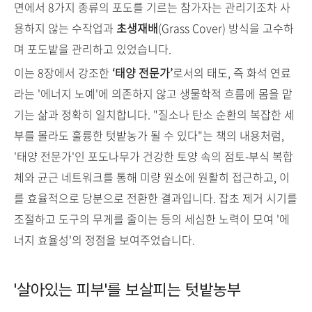
면에서 8가지 종류의 포도를 기르는 참가자는 관리기조차 사
용하지 않는 수작업과
초생재배
(Grass Cover) 방식을 고수하
며 포도밭을 관리하고 있었습니다.
이는 8장에서 강조한
‘태양 전문가’
로서의 태도, 즉 화석 연료
라는 '에너지 노예'에 의존하지 않고 생물학적 흐름에 몸을 맡
기는 삶과 정확히 일치합니다. "질소나 탄소 순환의 복잡한 세
부를 몰라도 훌륭한 텃밭농가 될 수 있다"는 책의 내용처럼,
'태양 전문가'인 포도나무가 건강한 토양 속의 점토-부식 복합
체와 균근 네트워크를 통해 미량 원소에 원활히 접근하고, 이
를 효율적으로 당분으로 전환한 결과입니다. 잡초 제거 시기를
조절하고 도구의 무게를 줄이는 등의 세심한 노력이 모여 '에
너지 효율성'의 정점을 보여주었습니다.
'살아있는 피부'를 보살피는 텃밭농부