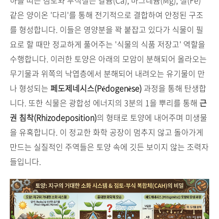
하를 띠는 점토와 부식질은 칼슘(Ca), 마그네슘(Mg), 철(Fe)
같은 양이온 '다리'를 통해 전기적으로 결합하여 안정된 구조
를 형성합니다. 이들은 영양분을 꽉 붙잡고 있다가 식물이 필
요로 할 때만 정교하게 풀어주는 '식물의 식품 저장고' 역할을
수행합니다. 이러한 토양은 아래의 모암이 분해되어 올라오는
무기물과 위쪽의 낙엽층에서 분해되어 내려오는 유기물이 만
나 형성되는
페도제네시스(Pédogenèse)
과정을 통해 탄생합
니다. 또한 식물은 광합성 에너지의 3분의 1을 뿌리를 통해
근
권 침착(Rhizodeposition)
의 형태로 토양에 내어주며 미생물
을 유혹합니다. 이 정교한 화학 공장이 멈추지 않고 돌아가게
만드는 실질적인 주역들은 토양 속에 깃든 보이지 않는 조력자
들입니다.