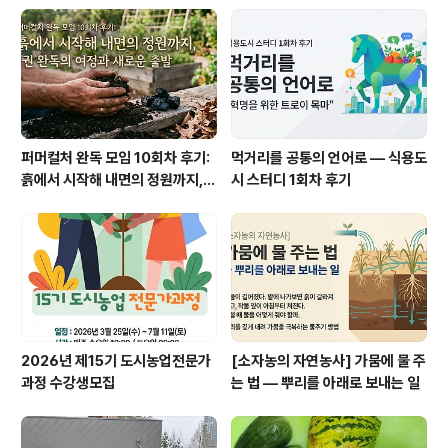
퍼머컬처 완독 모임 10회차 후기:
먹거리를 공통의 언어로 — 식용도
흙에서 시작해 내면의 정원까지, 1
시 스터디 1회차 후기
권 완독의 여정과 새로운 출발
2026년 제15기 도시농업전문가
[소자농의 자연농사] 가뭄에 물 주
과정 수강생모집
는 법 — 뿌리를 아래로 보내는 일