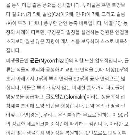
을 통해 마법 같은 풍요를 선사합니다. 투리쿨은 주변 토양보
다 질소(N)가 5배, 칼슘(Ca)이 2배, 인(P)이 7배, 그리고 칼륨
(K)이 무려 11배나 풍부한 천연 농축 비료입니다. 벡엘루앙 농
장의 사례에 따르면, 무경운과 멀칭을 실천하는 정원은 인접한
초지보다 훨씬 많은 지렁이 개체 수를 보유하며 스스로 비옥해
집니다.
미생물군인
균근(Mycorrhizae)
의 역할 또한 압도적입니다. 균
류는 식물의 뿌리와 공생하며 교환 표면적을 10배 이상(1㎡의
초지 아래에서 9㎡의 뿌리 면적을 90㎡의 균사 면적으로) 넓
힙니다. 이들은 뿌리가 닿지 않는 미세한 틈새까지 파고들어
영양분을 공급하고,
글로말린(Glomalin)
이라는 생물학적 접
착제를 분비해 토양 입단을 형성합니다. 만약 우리가 땅을 갈
아엎는다면(경운), 우리는 우리를 위해 무료로 일하는 이 90㎡
의 정교한 네트워크를 순식간에 파괴하는 셈입니다. 이러한 보
이지 않는 생물학적 역동성을 복원하는 것만으로도 텃밭농부