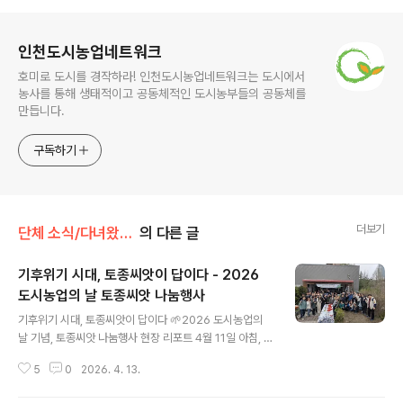
로그 정보
인천도시농업네트워크
호미로 도시를 경작하라! 인천도시농업네트워크는 도시에서
농사를 통해 생태적이고 공동체적인 도시농부들의 공동체를
만듭니다.
구독하기
더보기
단체 소식/다녀왔습니다
의 다른 글
기후위기 시대, 토종씨앗이 답이다 - 2026
도시농업의 날 토종씨앗 나눔행사
글 내용
기후위기 시대, 토종씨앗이 답이다 🌱2026 도시농업의
날 기념, 토종씨앗 나눔행사 현장 리포트 4월 11일 아침, 인
천업사이클에코센터 교육실에 60여 명의 도시농부들이 모
5
0
2026. 4. 13.
였습니다. 손에는 빈 봉투를 하나씩 들고서요. 창밖엔 봄볕
이 가득했지만, 강단에 선 유형민 강사의 목소리엔 묵직한