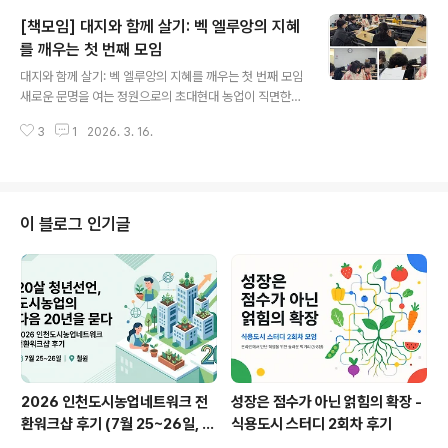
위기감이 담겨 있었습니다."지금 우리 농업은 기후위기 앞
[책모임] 대지와 함께 살기: 벡 엘루앙의 지혜
에 너무 취약합니다."'토종으로 만나는 도시농부'라는 슬로
건 아래 열린 이번 행사. 단순한 씨앗 나눔 행사가 아니었습
를 깨우는 첫 번째 모임
글 내용
니다. 기후 격변의 시대를 살아가는 우리가 농업의 미래를
대지와 함께 살기: 벡 엘루앙의 지혜를 깨우는 첫 번째 모임
어디서 찾아야 하는지, 그 근본적인 질문을 던지는 자리였
새로운 문명을 여는 정원으로의 초대현대 농업이 직면한
습니다. 지금 우리 농업, 어떻게 무너지고 있나기후위기가
기후 위기와 산업 문명의 벼랑끝에서, 프랑스 노르망디의
농업을 위협한다는 말, 추상적으로 들릴 수 있습니다. 하지
3
1
2026. 3. 16.
작은 농장 ‘벡 엘루앙(Bec Hellouin)’이 던지는 메시지는
만 현장의 숫자는 냉혹합니..
단순히 ‘친환경 농법’에 머물지 않습니다. 우리는 지금 지구
1.5개에 해당하는 자원을 매년 앞당겨 쓰는 약탈적 방식 속
에 살고 있습니다. 화석 연료에 전적으로 의존하는 산업 농
업이 붕괴의 전조를 보이는 이 시점에서, 벡 엘루앙의 사례
이 블로그 인기글
는 인류의 지속 가능한 생존을 위한 정교한 ‘생존 전략’으로
서 의미가 있습니다.우리가 『대지와 함께 살기(Vivre ave
c la Terre)』라는 방대한 매뉴얼을 펼쳐 든 이유는 바로
여기에 있습니다. 취미로서의 가드닝을 넘어, 무너져가는..
2026 인천도시농업네트워크 전
성장은 점수가 아닌 얽힘의 확장 -
환워크샵 후기 (7월 25~26일, 철
식용도시 스터디 2회차 후기
원)