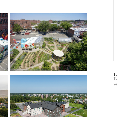
방
To
문
To
자
Ye
수