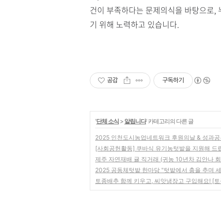
건이 부족하다는 문제의식을 바탕으로, 
기 위해 노력하고 있습니다.
공감
구독하기
'
단체 소식
>
알립니다
' 카테고리의 다른 글
2025 인천도시농업네트워크 후원의날 & 성과공
[사회공헌활동] 쿠바식 유기농텃밭을 지원해 드립니
제주 자연재배 귤 직거래 (귀농 10년차 김안나 회
2025 공동체텃밭 한마당 "텃밭에서 춤을 추며 세상
토종배추 함께 키우고, 씨앗냉장고 구입해요! [