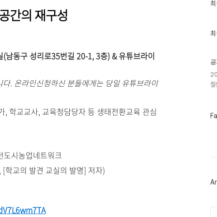
최
최
공간의 재구성
근
글
과
인
최
기
글
남동구 성리로35번길 20-1, 3층) & 유튜브라이
공
2
니다. 온라인신청하신 분들에게는 당일 유튜브라이
철
가, 학교교사, 교육청담당자 등 생태전환교육 관심
페
F
이
스
북
트
51 인천도시농업네트워크
위
터
,
[학교의 발견 교실의 발명] 저자)
플
러
Ar
그
인
eKdV7L6wm7TA
Ca