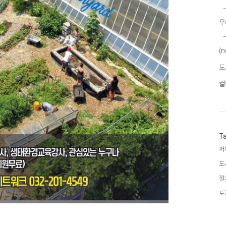
우
(
도
컬
T
퍼
도
절
토