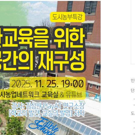
인
단
도