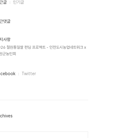
근글
인기글
근댓글
지사항
026 철원통일쌀 펀딩 프로젝트 - 인천도시농업네트워크 x
원군농민회
acebook
Twitter
chives
lendar