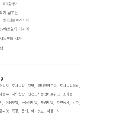
해외탐방기
리가 꿈꾸는
생태전환 미래사회
new!)토달의 에세이
시농부의 서가
럼
ag
머컬쳐,
도시농업,
텃밭,
생태전환교육,
도시농업의날,
시농부,
지역탐방,
인천도시농업네트워크,
소자농,
기,
이음텃밭,
공동체텃밭,
도림텃밭,
자연농사,
감자,
종씨앗,
특강,
들깨,
학교텃밭,
식용도시,