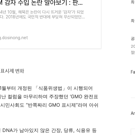
GM 감자 수입 논란 알아보기 : 판도라의 감자, 여실텐가요?
최
최
근
글
24년 10월, 해묵은 논란이 다시 뜨거운 ‘감자’가 되었
과
다. 2018년에도 국민적 반대에 부딪혀 무산되었던
인
최
 감자 수입을 정부가 다시 검토 중이라는 사실이 드러
기
겁니다. 2018년에는 무슨
글
g.dosinong.net
공
2
철
 표시제 변화
페
F
이
스
북
1
월부터 개정된
「
식품위생법
」
이 시행되어
트
위
지난 컬럼을 마무리하며 주장했던
‘GMO
완전표
터
.
시민사회도
“
반쪽짜리
GMO
표시제
”
라며 아쉬
플
러
Ar
그
인
형
DNA
가 남아있지 않은 간장
,
당류
,
식용유 등
Ca