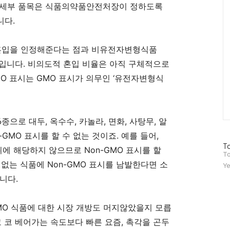
 세부 품목은 식품의약품안전처장이 정하도록
니다
.
혼입을 인정해준다는 점과 비유전자변형식품
점입니다
.
비의도적 혼입 비율은 아직 구체적으로
MO
표시는
GMO
표시가 의무인
‘
유전자변형식
6
종으로 대두
,
옥수수
,
카놀라
,
면화
,
사탕무
,
알
n-GMO
표시를 할 수 없는 것이죠
.
예를 들어
,
방
To
위에 해당하지 않으므로
Non-GMO
표시를 할
문
To
자
 없는 식품에
Non-GMO
표시를 남발한다면 소
Ye
수
습니다
.
MO
식품에 대한 시장 개방도 머지않았을지 모릅
 코 베어가는 속도보다 빠른 요즘
,
촉각을 곤두