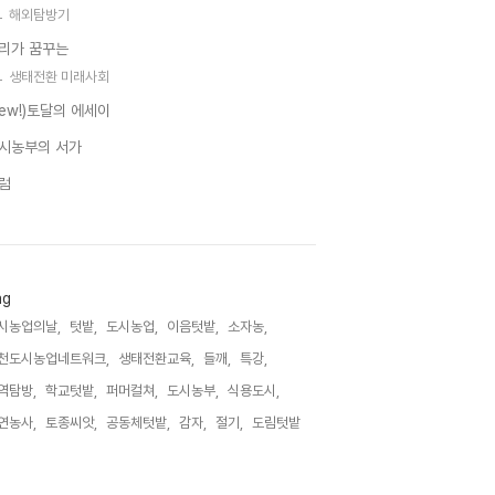
해외탐방기
리가 꿈꾸는
생태전환 미래사회
new!)토달의 에세이
시농부의 서가
럼
ag
시농업의날,
텃밭,
도시농업,
이음텃밭,
소자농,
천도시농업네트워크,
생태전환교육,
들깨,
특강,
역탐방,
학교텃밭,
퍼머컬쳐,
도시농부,
식용도시,
연농사,
토종씨앗,
공동체텃밭,
감자,
절기,
도림텃밭,