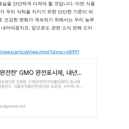
 내실을 단단하게 다져야 할 것입니다
.
이번 식품
가 우리 식탁을 지키기 위한 단단한 기준이 되
로 건강한 변화가 계속되기 위해서는 우리 농부
를 내어야겠지요
.
앞으로도 관련 소식 전해 드리
/news/articleView.html?idxno=68991
‘불완전한’ GMO 완전표시제, 내년 말 시행 예정
국농정신문 김하림 기자]유전자조작물(GMO) 표시제
개정된다. 식품의약품안전처(처장 오유경, 식약처) 처장
정하는 품목에 한해 GMO 원료 사용 여부를 표시하도
하는 「식품위생법」 개
.ikpnews.net