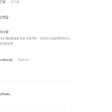
근글
인기글
근댓글
지사항
026 철원통일쌀 펀딩 프로젝트 - 인천도시농업네트워크 x
원군농민회
acebook
Twitter
chives
lendar