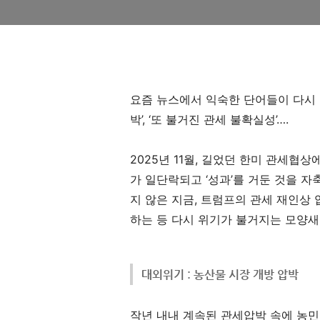
요즘 뉴스에서 익숙한 단어들이 다시 
박
’, ‘
또 불거진 관세 불확실성
’
…
.
2025
년
11
월
,
길었던 한미 관세협상에
가 일단락되고
‘
성과
’
를 거둔 것을 
지 않은 지금
,
트럼프의 관세 재인상 
하는 등 다시 위기가 불거지는 모양
대외위기 : 농산물 시장 개방 압박
작년 내내 계속된 관세압박 속에 농민