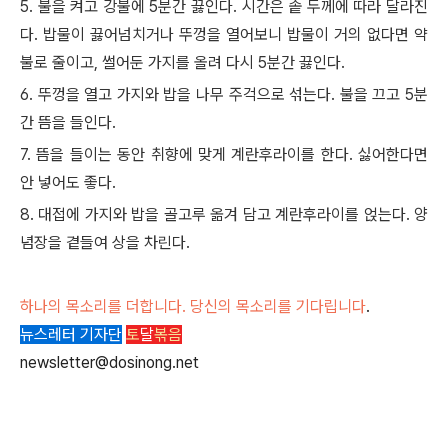
5. 불을 켜고 강불에 5분간 끓인다. 시간은 솥 두께에 따라 달라진
다. 밥물이 끓어넘치거나 뚜껑을 열어보니 밥물이 거의 없다면 약
불로 줄이고, 썰어둔 가지를 올려 다시 5분간 끓인다.
6. 뚜껑을 열고 가지와 밥을 나무 주걱으로 섞는다. 불을 끄고 5분
간 뜸을 들인다.
7. 뜸을 들이는 동안 취향에 맞게 계란후라이를 한다. 싫어한다면
안 넣어도 좋다.
8. 대접에 가지와 밥을 골고루 옮겨 담고 계란후라이를 얹는다. 양
념장을 곁들여 상을 차린다.
하나의 목소리를 더합니다. 당신의 목소리를 기다립니다
.
뉴스레터 기자단
토
달
볶음
newsletter@dosinong.net