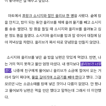
이 좋아하는 걸 해주고 싶었다
.
마트에서
프랑크 소시지와 절인 올리브 한 병
을 사왔다
.
솥에 밥
을 안치고
,
밥이 되는 동안 올리브를 체에 올려 물기를 빼고 소시지
를 송송 썰었다
.
밥 뜸을 들일 때 소시지와 올리브를 올려놓고 십
분 정도 뜸을 들였다
.
소시지와 올리브를 밥과 잘 섞어서 대접에 담
아 저녁상을 차렸다
.
올리브가 짜서 따로 양념장을 만들지 않았다
.
소시지와 올리브를 넣은 솥 밥을 남편은 맛있게 먹었다
. 반면,
나
는 거의 먹지 못하고
물만 엄청 마셨다
.
내 생각보다
올리브가 너무
짰다
.
나중에 친구에게 물어보니 올리브가 소금에 절여서 오는 거
라서 많이 짜다며
,
물을 갈아가며 소금기를 빼야 한다
고 했다
.
그걸
모르던 나는 소금소태를 밥에 넣은 것이나 다름이 없었다
.
안 짰냐
고 물어보자 남편은 먹을 만은 했다고 말하는데 그래서 더 미안했
다
.