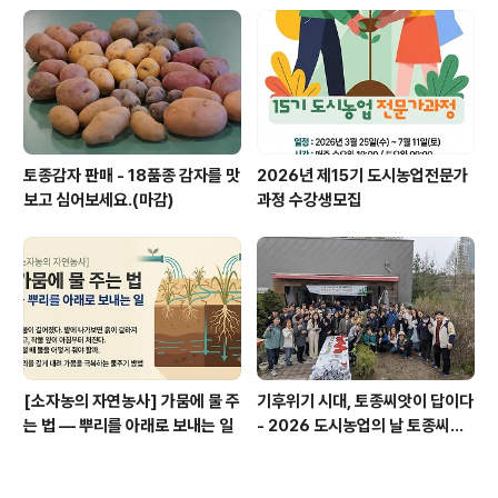
토종감자 판매 - 18품종 감자를 맛
2026년 제15기 도시농업전문가
보고 심어보세요.(마감)
과정 수강생모집
[소자농의 자연농사] 가뭄에 물 주
기후위기 시대, 토종씨앗이 답이다
는 법 — 뿌리를 아래로 보내는 일
- 2026 도시농업의 날 토종씨앗
나눔행사