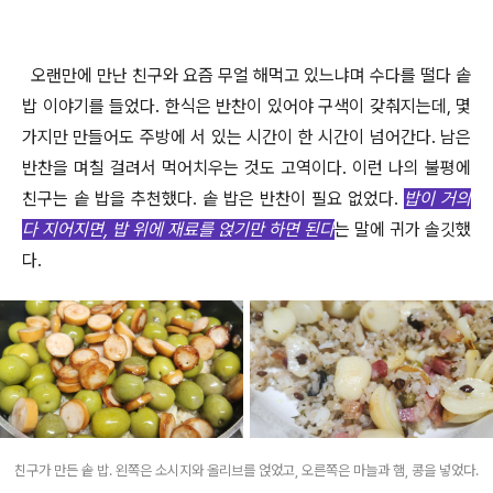
오랜만에 만난 친구와 요즘 무얼 해먹고 있느냐며 수다를 떨다 솥
밥 이야기를 들었다
.
한식은 반찬이 있어야 구색이 갖춰지는데
,
몇
가지만 만들어도 주방에 서 있는 시간이 한 시간이 넘어간다
.
남은
반찬을 며칠 걸려서 먹어치우는 것도 고역이다
.
이런 나의 불평에
친구는 솥 밥을 추천했다
.
솥 밥은 반찬이 필요 없었다
.
밥이 거의
다 지어지면,
밥 위에 재료를 얹기만 하면 된다
는 말에 귀가 솔깃했
다
.
친구가 만든 솥 밥. 왼쪽은 소시지와 올리브를 얹었고, 오른쪽은 마늘과 햄, 콩을 넣었다.