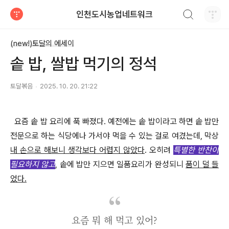
검색하기
인천도시농업네트워크
티스토리
(new!)토달의 에세이
솥 밥, 쌀밥 먹기의 정석
토달볶음
2025. 10. 20. 21:22
요즘 솥 밥 요리에 푹 빠졌다
.
예전에는 솥 밥이라고 하면 솥 밥만
전문으로 하는 식당에나 가서야 먹을 수 있는 걸로 여겼는데
,
막상
내 손으로 해보니 생각보다 어렵지 않았다
.
오히려
특별한 반찬이
필요하지 않고
,
솥에 밥만 지으면 일품요리가 완성되니
품이 덜 들
었다
.
요즘 뭐 해 먹고 있어?