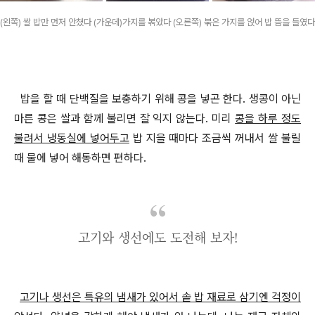
(왼쪽) 쌀 밥만 먼저 안쳤다 (가운데)가지를 볶았다 (오른쪽) 붂은 가지를 얹어 밥 뜸을 들였다
밥을 할 때 단백질을 보충하기 위해 콩을 넣곤 한다
.
생콩이 아닌
마른 콩은 쌀과 함께 불리면 잘 익지 않는다
.
미리
콩을 하루 정도
불려서 냉동실에 넣어두고
밥 지을 때마다 조금씩 꺼내서 쌀 불릴
때 물에 넣어 해동하면 편하다
.
고기와 생선에도 도전해 보자!
고기나 생선은 특유의 냄새가 있어서 솥 밥 재료로 삼기엔 걱정이