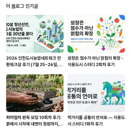
냉면, 메밀국수처럼 시원한 면을 떠올리는 이가 많겠지만,
이 블로그 인기글
면을 익히려면 어쩔 수 없이 뜨거운 불 앞에서 서야한다는
게 아쉽다. 수고를 덜하고 싶을 때는 묵이 최고다. 차가운
묵을 뚝뚝 잘라 제철 채소와 함께 간장과 참기름, 고춧가루
에 조물조물 무쳐서 먹으면 불도 쓰지 않고 푸짐하게 한 끼
를 즐길 수 ..
2026 인천도시농업네트워크 전
성장은 점수가 아닌 얽힘의 확장 -
환워크샵 후기 (7월 25~26일, 철
식용도시 스터디 2회차 후기
원)
퍼머컬처 완독 모임 10회차 후기:
먹거리를 공통의 언어로 — 식용도
흙에서 시작해 내면의 정원까지, 1
시 스터디 1회차 후기
권 완독의 여정과 새로운 출발