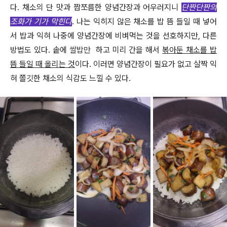
다
.
채소의 단 맛과 짭쪼름한 양념간장과 어우러지니
단짠단짠의
조화가 기가 막힌다
.
나는 익히지 않은 채소를 밥 뜸 들일 때 넣어
서 밥과 익혀 나중에 양념간장에 비벼먹는 것을 선호하지만
,
다른
방법도 있다
.
솥에
쌀밥만
하고 미리 간을 해서
볶아둔 채소를 밥
뜸 들일 때 올리는 것
이다
.
이러면 양념간장이 필요가 없고 살짝 익
혀 쫄깃한 채소의 식감도 느낄 수 있다
.