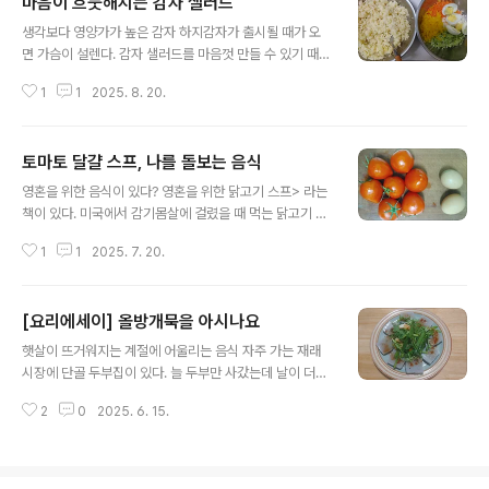
마음이 흐뭇해지는 감자 샐러드
식, 특히 경상북도 안동의 음식에 대한 책이 있습니다. 입니
글 내용
다. 안동의 종가에서 나고 자란 김서령 작가가 쓴 책입니다.
생각보다 영양가가 높은 감자 하지감자가 출시될 때가 오
작가는 어린 시절 먹었던 음식을 자신의 추억과 곁들여 책
면 가슴이 설렌다. 감자 샐러드를 마음껏 만들 수 있기 때문
속에 솜씨 좋게 차려냈습니다. 무익지, 난젓, 연변 등 알듯
이다. 감자 샐러드는 차갑게 먹는 음식이라 여름에 잘 어울
모를 듯, 익숙한 듯 낯선 음식 이름이 책장을 넘길 때마다
1
1
2025. 8. 20.
리고 영양가가 높다. 감자는 구황작물로 알려져 있지만, 탄
등장합니다. 작가가 어릴 때부터 듣고 자랐던 고향의 말이
수화물과 비타민C가 풍부하고 단백질까지 들어있어 완전
라고 하네요...
식품에 가깝다. 으깬 감자에 삶은 달걀과 각종 채소를 넣어
토마토 달걀 스프, 나를 돌보는 음식
샐러드를 만들면 다채로운 맛과 식감을 즐길 수 있다. 빵에
글 내용
발라 먹기 좋은 감자 샐러드 맛도 맛이지만 감자샐러드는
영혼을 위한 음식이 있다? 영혼을 위한 닭고기 스프> 라는
간편하게 먹을 수 있는 음식이다. 나는 점심을 아침보다 가
책이 있다. 미국에서 감기몸살에 걸렸을 때 먹는 닭고기 스
볍게 먹고, 아침식사를 든든하게 먹는다. 저녁을 오후 5시
프에 빗대어 작가가 위로와 치유를 전해주는 짧은 이야기
에 먹고 아침 6시에 일어나니 12시간 넘게 공복으로 있는
1
1
2025. 7. 20.
를 모아 놓은 책이다. 류시화 시인이 번역한 이야기는 그 자
셈인데, 배가 안 고플 수가 없다. 반찬을 푸짐하게 늘어놓고
체로 의미 있고 마음을 울리지만 이 책은 내용만큼이나 제
아침상을 제대..
목도 눈길을 끌었다. 한동안 요리법으로 치킨누들스프 열
[요리에세이] 올방개묵을 아시나요
풍이 불었고, 지금도 인터넷에 ‘닭고기 스프’를 검색하면
글 내용
‘영혼을 위한’이라는 말이 심심치 않게 등장한다. 집안의 전
햇살이 뜨거워지는 계절에 어울리는 음식 자주 가는 재래
통으로 전해지는 돌봄 음식 누구에게나 ‘닭고기 스프’와 비
시장에 단골 두부집이 있다. 늘 두부만 사갔는데 날이 더워
슷한 음식이 있을 것이다. 바닷마을 다이어리>라는 일본
지니 두부 옆에 놓인 도토리묵에 눈길이 갔다. 갈색의 도토
만화에서는 주인공인 소녀가 입덧으로 고생하는 이복 언니
2
0
2025. 6. 15.
리묵 옆에 하얀색 묵도 있었다. 올방개묵. 처음 들어보는 이
에게 ‘토마토 으깨미’를 만들어주는 장면이 나온다. 토마토
름이었다. 도토리묵만 사려다 묵을 하나 사면 삼천 원, 두
를 살짝 으깨서 갈아놓은 사과에..
개 사면 오천오백 원이라는 말에 두 개를 사기로 했다. 햇살
이 뜨거워지는 계절이 오면 찬 것에 마음이 간다. 콩국수나