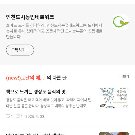
로그 정보
인천도시농업네트워크
호미로 도시를 경작하라! 인천도시농업네트워크는 도시에서
농사를 통해 생태적이고 공동체적인 도시농부들의 공동체를
만듭니다.
구독하기
더보기
(new!)토달의 에세이
의 다른 글
책으로 느끼는 경상도 음식의 맛
글 내용
경상도 음식은 타 지역에 비해 맛이 없고, 과하게 짜거나 맵
다는 말을 듣곤 합니다. 경상북도 내륙의 경우는 반대로 싱
겁고 밍밍하다는 말도 듣지요. 이 지역은 안동으로 대표되
1
1
2025. 9. 22.
는 조선시대 양반문화가 꽃을 피운 곳입니다. 제사상에 놓
을 음식이 주가 되다보니 고춧가루나 양념을 많이 넣지 않
은 깔끔한 맛이 자리잡게 된 걸로 보입니다. 이런 경상도 음