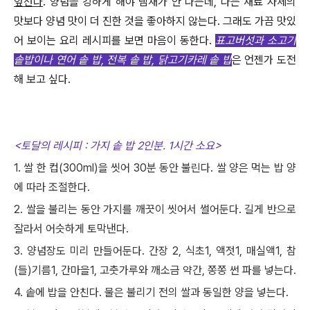
앞선다
.
양념을 강하게 해야 냄새가 안 나는데
,
나는 재료 자체의
맛보다 양념 맛이 더 진한 것을 좋아하지 않는다
.
그래도 가끔 맛있
어 보이는 요리 레시피를 보면 마음이 동한다
.
표고버섯과 소고기
솥밥이나 연어 솥 밥, 전복 솥 밥,
닭고기카레 솥 밥
은 언젠가 도전
해 보고 싶다
.
<토달의 레시피 : 가지 솥 밥 2인분. 1시간 소요>
1. 쌀 한 컵(300ml)을 씻어 30분 동안 불린다. 쌀 양은 먹는 밥 양
에 따라 조절한다.
2. 쌀을 불리는 동안 가지를 깨끗이 씻어서 썰어둔다. 길게 반으로
잘라서 어슷하게 토막낸다.
3. 양념장도 미리 만들어둔다. 간장 2, 식초1, 액젓1, 매실액1, 참
(들)기름1, 간마을1, 고춧가루와 깨소금 약간, 쫑쫑 썬 파를 넣는다.
4. 솥에 밥을 안친다. 물은 불리기 전의 쌀과 동일한 양을 넣는다.