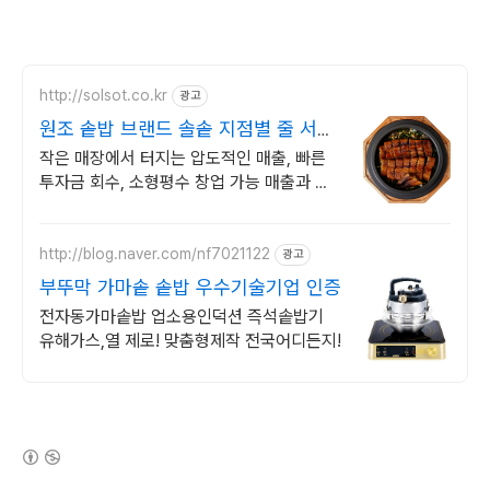
http://solsot.co.kr
광고
원조 솥밥 브랜드 솔솥 지점별 줄 서는
웨이팅 신화
작은 매장에서 터지는 압도적인 매출, 빠른
투자금 회수, 소형평수 창업 가능 매출과 수
익률로 검증된 솥밥 브랜드,업종변경 성공사
례 다수 보유
http://blog.naver.com/nf7021122
광고
부뚜막 가마솥 솥밥 우수기술기업 인증
전자동가마솥밥 업소용인덕션 즉석솥밥기
유해가스,열 제로! 맞춤형제작 전국어디든지!
(새창열림)