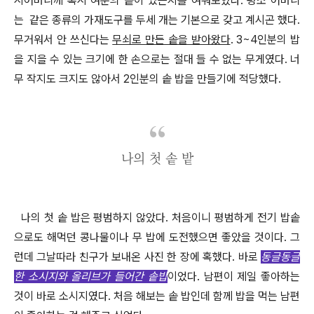
시어머니께 혹시 여분의 솥이 있는지를 여쭤보았다
.
평소 어머니
는 같은 종류의 가재도구를 두세 개는 기본으로 갖고 계시곤 했다
.
무거워서 안 쓰신다는
무쇠로 만든 솥을 받아왔다
. 3~4
인분의 밥
을 지을 수 있는 크기에 한 손으로는 절대 들 수 없는 무게였다
.
너
무 작지도 크지도 않아서
2
인분의 솥 밥을 만들기에 적당했다
.
나의 첫 솥 밭
나의 첫 솥 밥은 평범하지 않았다
.
처음이니 평범하게 전기 밥솥
으로도 해먹던 콩나물이나 무 밥에 도전했으면 좋았을 것이다
.
그
런데 그날따라 친구가 보내온 사진 한 장에 혹했다
.
바로
동글동글
한 소시지와 올리브가 들어간 솥밥
이었다
.
남편이 제일 좋아하는
것이 바로 소시지였다
.
처음 해보는 솥 밥인데 함께 밥을 먹는 남편