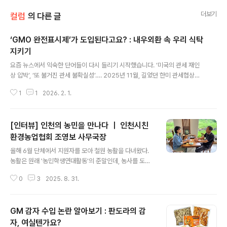
더보기
컬럼
의 다른 글
‘GMO 완전표시제’가 도입된다고요? : 내우외환 속 우리 식탁
지키기
글 내용
요즘 뉴스에서 익숙한 단어들이 다시 들리기 시작했습니다. ‘미국의 관세 재인
상 압박’, ‘또 불거진 관세 불확실성’…. 2025년 11월, 길었던 한미 관세협상에
대한 결과가 담긴 팩트시트가 발표되자 위기가 일단락되고 ‘성과’를 거둔 것을
1
1
2026. 2. 1.
자축하는 분위기였습니다. 그러나 3개월이 채 지나지 않은 지금, 트럼프의 관세
재인상 압박에 우리나라 장관이 부리나케 미국을 방문하는 등 다시 위기가 불거
지는 모양새입니다. 대외위기 : 농산물 시장 개방 압박 작년 내내 계속된 관세압
[인터뷰] 인천의 농민을 만나다 ｜ 인천시친
박 속에 농민들은 농산물 시장 추가 개방을 우려하며 협상 내용을 자세히 밝히
라고 요구했었는데요. 지난 팩트시트에 담긴 농업 관련 내용을 알아보고자 합니
환경농업협회 조영보 사무국장
글 내용
다. 다음으로 농업 분야입니다. 다시 한 번 말씀드리지만 쌀, 쇠고기 등 우리 농
올해 6월 단체에서 지원자를 모아 철원 농활을 다녀왔다.
업의 민감..
농활은 원래 '농민학생연대활동'의 준말인데, 농사를 도와
주는 봉사를 넘어 농민의 삶을 경험하고 농민들의 문제에
0
3
2025. 8. 31.
함께하는 연대 활동을 일컫는다. 단체는 철원군농민회와
도농교류 협약을 맺어 매년 봄 가을에 손모내기와 추수 활
동을 시민들과 함께 하고 있다. 손모내기 이후, 도농 연대
GM 감자 수입 논란 알아보기 : 판도라의 감
활동을 확대하는 취지로 6월 양파 수확 시기에 맞춰 농활
에 참여했다. ( 관련글 철원농활후기 '다시 철원에..!' 읽기 h
자, 여실텐가요?