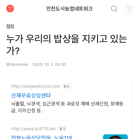
검색하기
인천도시농업네트워크
티스토리
컬럼
누가 우리의 밥상을 지키고 있는
가?
보늬bonniee
2025. 10. 2. 06:30
http://sanjaedoctor.com
광고
산재무료상담센타
뇌출혈, 뇌경색, 심근경색 등 과로성 재해 산재신청, 장해등
급, 이의신청 등.
http://www.노무119.net
광고
전화노무상담전문, 노무119