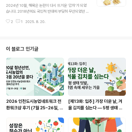
글 내용
ttps://blog.dosinong.net/57) 뜨거운 해를 온 몸으로
2024년 10월, 해묵은 논란이 다시 뜨거운 ‘감자’가 되었
받으며 양파를 수확하고 다음 밭으로 이동하기 위해 모이
습니다. 2018년에도 국민적 반대에 부딪혀 무산되었던 G
는 길이었다. 주차되어 있는 밭주인의 흰색 차 앞문에 손피
M 감자 수입을 정부가 다시 검토 중이라는 사실이 드러난
켓 크기의 구호전단이 붙여져 있었다. '내란세력 완전 청산!
2
1
2025. 8. 20.
겁니다. 2018년에는 무슨 일이? 2018년 국정감사에서
G..
미국 심플로트사의 GM 감자 수입이 승인만을 앞두고 있다
는 사실이 알려졌습니다. GMO 농산물은 농식품부, 환경
부, 해양수산부의 환경위해성 협의심사를 거쳐 식약처가
최종 안전성 심사에서 승인을 해야 수입이 가능합니다. 그
이 블로그 인기글
런데 2018년 국정감사 자료에서 GM 감자 수입에 대한 환
경위해성 협의심사는 모두 ‘적합’으로 마쳤고 식약처의 승
인만 남은 상태임이 드러난 겁니다. 이 같은 사실이 알려지
자 국내 농민단체와 소비자단체의 반발이 이어졌습니다.
게다가 심플로트사의 GM 감자를 ..
2026 인천도시농업네트워크 전
[제13화: 입추] 가장 더운 날, 겨
환워크샵 후기 (7월 25~26일, 철
울 김치를 심는다 — 5평 생태 텃
원)
밭, 폭염 속에 세우는 가을