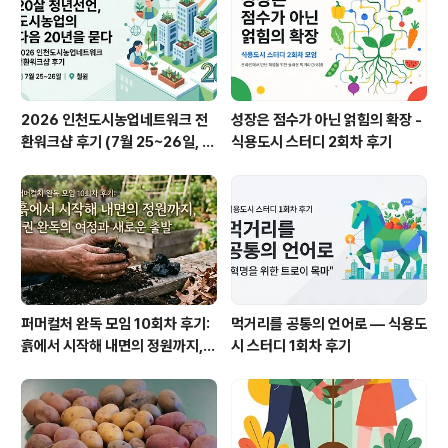
이 내려갈 이유가 없습니다. 얕은 곳에 머물러도 충분하니
까요. 얕은 뿌리..
2026 인천도시농업네트워크 전
성장은 점수가 아닌 얽힘의 확장 -
환워크샵 후기 (7월 25~26일, 철
식용도시 스터디 2회차 후기
원)
퍼머컬처 완독 모임 10회차 후기:
먹거리를 공통의 언어로 — 식용도
흙에서 시작해 내면의 정원까지, 1
시 스터디 1회차 후기
권 완독의 여정과 새로운 출발