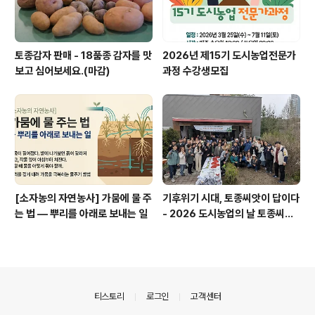
토종감자 판매 - 18품종 감자를 맛
2026년 제15기 도시농업전문가
보고 심어보세요.(마감)
과정 수강생모집
[소자농의 자연농사] 가뭄에 물 주
기후위기 시대, 토종씨앗이 답이다
는 법 — 뿌리를 아래로 보내는 일
- 2026 도시농업의 날 토종씨앗
나눔행사
의안내
티스토리
로그인
고객센터