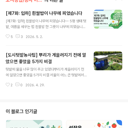
도시농업/농사 이야기
의 다른 글
[제7화: 입하] 흰쌀밥이 나무에 피었습니다
글 내용
[제7화: 입하] 흰쌀밥이 나무에 피었습니다— 5평 생태 텃
밭, 여름을 세우는 법 흰쌀밥 한 그릇이 나무에 피었습니다.
도심 가로수 길을 걷다 문득 고개를 들면 이팝나무가 온몸
5
3
2026. 5. 2.
에 탐스러운 흰 꽃을 소복하게 달고 서 있습니다. 이팝나무
라는 이름 자체가 '이밥나무', 즉 흰쌀밥을 닮은 꽃이 피는
나무에서 왔다는 말이 있을 만큼, 꽃송이 하나하나가 밥그
[도시텃밭농사팁] 뿌리가 게을러지기 전에 알
릇에 소복하게 담긴 쌀밥을 닮았습니다. 그런데 이 나무는
매년 어김없이 입하(立夏) 무렵에 맞춰 꽃을 피웁니다. 봄
았으면 좋았을 5가지 비결
글 내용
바람에 꽃잎이 흩날리기 시작할 무렵이면, 땅은 이미 봄의
텃밭에 물을 너무 많이 주고 있었다뿌리가 게을러지기 전
문턱을 슬그머니 넘어서 있습니다. 만물이 푸르게 일어서
에 알았으면 좋았을 5가지 비결 서울의 어느 큰 텃밭에서
는 절기, 입하입니다. 절기 이야기: 짙어지는 녹음 속에서
하루 수도 사용량이 20톤이 넘는다는 얘기를 들었습니다.
여름을 세우다입하(立夏)는 24절기 중 일곱 번째 절기로,
2
0
2026. 4. 29.
텃밭에 오면 제일 먼저 물부터 찾는 분들이 많습니다. 호스
양력으로는 보통 5월..
를 들고 한 줄 한 줄 작물을 살피며 물을 뿌리는 그 시간. 흙
냄새가 올라오고, 잎사귀가 반짝이고, 도시의 소음이 잠깐
멀어집니다. 그래서인지 더 많이, 더 자주 주고 싶어집니다.
그런데, 물을 주며 만족하는 농부들처럼 작물에게, 텃밭에
이 블로그 인기글
게 물주기는 좋기만 할까요? 물을 많이 받은 작물은 뿌리를
게을리한다뿌리는 물을 찾아 움직입니다. 깊이, 넓게, 더 먼
곳까지. 그런데 매일 지표면에 물이 넘치면 뿌리는 굳이 깊